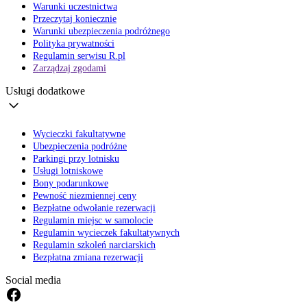
Warunki uczestnictwa
Przeczytaj koniecznie
Warunki ubezpieczenia podróżnego
Polityka prywatności
Regulamin serwisu R.pl
Zarządzaj zgodami
Usługi dodatkowe
Wycieczki fakultatywne
Ubezpieczenia podróżne
Parkingi przy lotnisku
Usługi lotniskowe
Bony podarunkowe
Pewność niezmiennej ceny
Bezpłatne odwołanie rezerwacji
Regulamin miejsc w samolocie
Regulamin wycieczek fakultatywnych
Regulamin szkoleń narciarskich
Bezpłatna zmiana rezerwacji
Social media