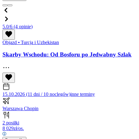
5.0/6
(4 opinie)
Objazd
•
Turcja i Uzbekistan
Skarby Wschodu: Od Bosforu po Jedwabny Szlak
15.10.2026 (11 dni / 10 noclegów)
inne terminy
Warszawa Chopin
2 posiłki
8 029
zł/os.