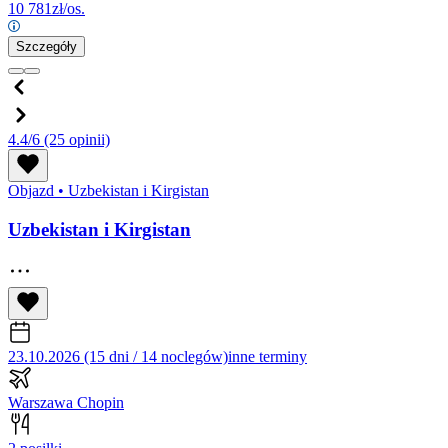
10 781
zł/os.
Szczegóły
4.4/6
(25 opinii)
Objazd
•
Uzbekistan i Kirgistan
Uzbekistan i Kirgistan
23.10.2026 (15 dni / 14 noclegów)
inne terminy
Warszawa Chopin