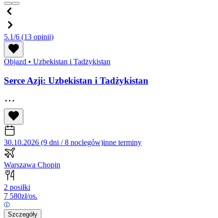
5.1/6
(13 opinii)
Objazd
•
Uzbekistan i Tadżykistan
Serce Azji: Uzbekistan i Tadżykistan
30.10.2026 (9 dni / 8 noclegów)
inne terminy
Warszawa Chopin
2 posiłki
7 580
zł/os.
Szczegóły