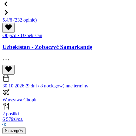
5.4/6
(232 opinie)
Objazd
•
Uzbekistan
Uzbekistan - Zobaczyć Samarkandę
30.10.2026 (9 dni / 8 noclegów)
inne terminy
Warszawa Chopin
2 posiłki
6 579
zł/os.
Szczegóły