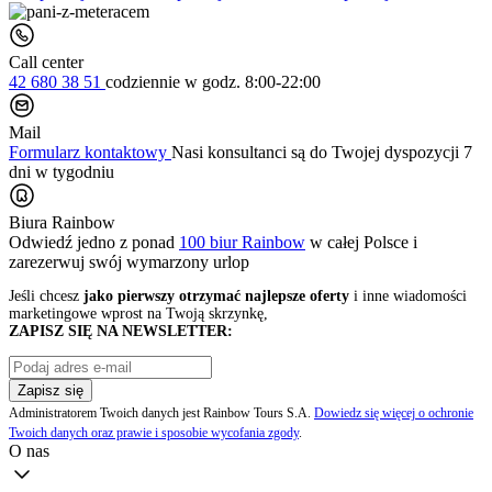
Call center
42 680 38 51
codziennie
w godz. 8:00-22:00
Mail
Formularz kontaktowy
Nasi konsultanci są do Twojej dyspozycji 7
dni w tygodniu
Biura Rainbow
Odwiedź jedno z ponad
100 biur Rainbow
w całej Polsce i
zarezerwuj swój
wymarzony urlop
Jeśli chcesz
jako pierwszy otrzymać najlepsze oferty
i inne wiadomości
marketingowe wprost na Twoją skrzynkę,
ZAPISZ SIĘ NA NEWSLETTER:
Zapisz się
Administratorem Twoich danych jest Rainbow Tours S.A.
Dowiedz się więcej o ochronie
Twoich danych oraz prawie i sposobie wycofania zgody
.
O nas