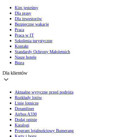
Kim jesteśmy
Dla prasy
Dla inwestorów
Bezpieczne wakacje
Praca
Praca w IT
Szkolenia turystyczne
Kontakt
Standardy Ochrony Małoletnich
Nasze hotele
Biura
Dla klientów
Aktualne wytyczne przed podróżą
Rozkłady lotów
Linie lotnicze
Dreamliner
Airbus A330
Dodaj opinię
Katalogi
Program lojalnościowy Bumerang
Karty i bony