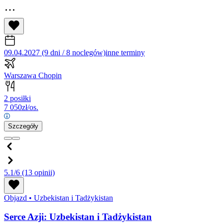
09.04.2027 (9 dni / 8 noclegów)
inne terminy
Warszawa Chopin
2 posiłki
7 050
zł/os.
Szczegóły
5.1/6
(13 opinii)
Objazd
•
Uzbekistan i Tadżykistan
Serce Azji: Uzbekistan i Tadżykistan