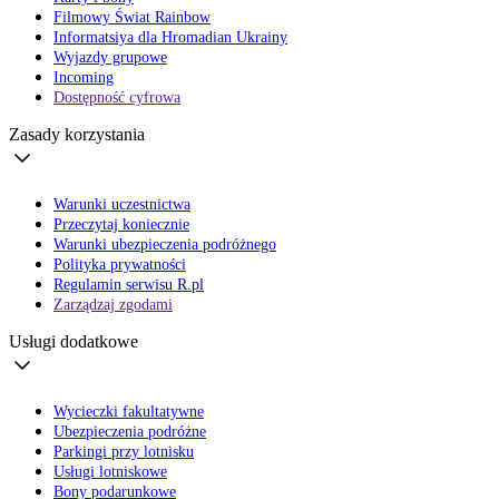
Filmowy Świat Rainbow
Informatsiya dla Hromadian Ukrainy
Wyjazdy grupowe
Incoming
Dostępność cyfrowa
Zasady korzystania
Warunki uczestnictwa
Przeczytaj koniecznie
Warunki ubezpieczenia podróżnego
Polityka prywatności
Regulamin serwisu R.pl
Zarządzaj zgodami
Usługi dodatkowe
Wycieczki fakultatywne
Ubezpieczenia podróżne
Parkingi przy lotnisku
Usługi lotniskowe
Bony podarunkowe