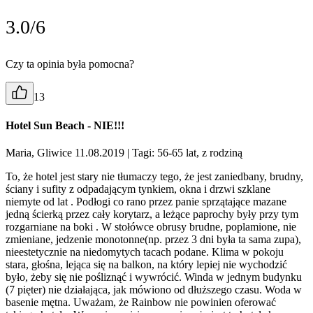
3.0/6
Czy ta opinia była pomocna?
13
Hotel Sun Beach - NIE!!!
Maria, Gliwice 11.08.2019
| Tagi: 56-65 lat, z rodziną
To, że hotel jest stary nie tłumaczy tego, że jest zaniedbany, brudny,
ściany i sufity z odpadającym tynkiem, okna i drzwi szklane
niemyte od lat . Podłogi co rano przez panie sprzątające mazane
jedną ścierką przez cały korytarz, a leżące paprochy były przy tym
rozgarniane na boki . W stołówce obrusy brudne, poplamione, nie
zmieniane, jedzenie monotonne(np. przez 3 dni była ta sama zupa),
nieestetycznie na niedomytych tacach podane. Klima w pokoju
stara, głośna, lejąca się na balkon, na który lepiej nie wychodzić
było, żeby się nie pośliznąć i wywrócić. Winda w jednym budynku
(7 pięter) nie działająca, jak mówiono od dłuższego czasu. Woda w
basenie mętna. Uważam, że Rainbow nie powinien oferować