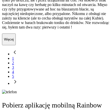
tylko po deszczu, ale i przez urządzenia air con. Na stołówce brak
naczyń na kawę czy herbatę po kilku minutach od otwarcia. Mięso
czy ryby przygotowywane ad hoc na blaszanym blacie, są
najczęściej niedopieczone, albo przypalone. Nikomu z obsługi nie
zależy na kliencie (ale to cecha obsługi turystów na całej Kubie).
Codziennie w barach brakowało toniku do drinków. Nie rozwodząc
się, byłem tam dwa razy: pierwszy i ostatni !
Więcej
1
2
3
4
5
Pobierz aplikację mobilną Rainbow