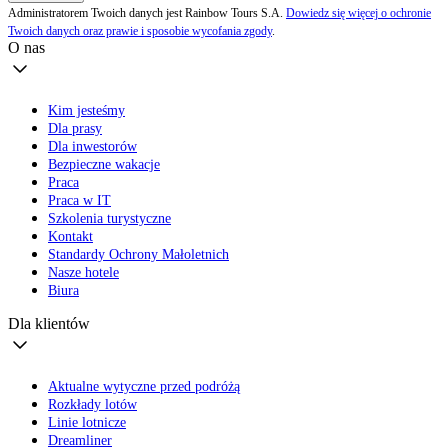
Administratorem Twoich danych jest Rainbow Tours S.A.
Dowiedz się więcej o ochronie
Twoich danych oraz prawie i sposobie wycofania zgody
.
O nas
Kim jesteśmy
Dla prasy
Dla inwestorów
Bezpieczne wakacje
Praca
Praca w IT
Szkolenia turystyczne
Kontakt
Standardy Ochrony Małoletnich
Nasze hotele
Biura
Dla klientów
Aktualne wytyczne przed podróżą
Rozkłady lotów
Linie lotnicze
Dreamliner