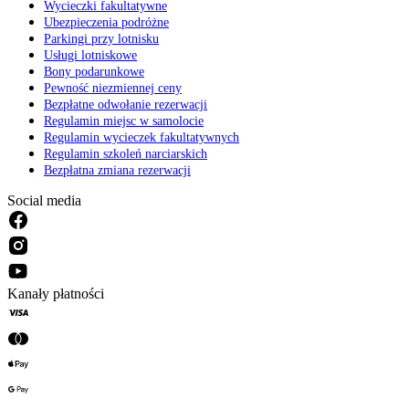
Wycieczki fakultatywne
Ubezpieczenia podróżne
Parkingi przy lotnisku
Usługi lotniskowe
Bony podarunkowe
Pewność niezmiennej ceny
Bezpłatne odwołanie rezerwacji
Regulamin miejsc w samolocie
Regulamin wycieczek fakultatywnych
Regulamin szkoleń narciarskich
Bezpłatna zmiana rezerwacji
Social media
Kanały płatności