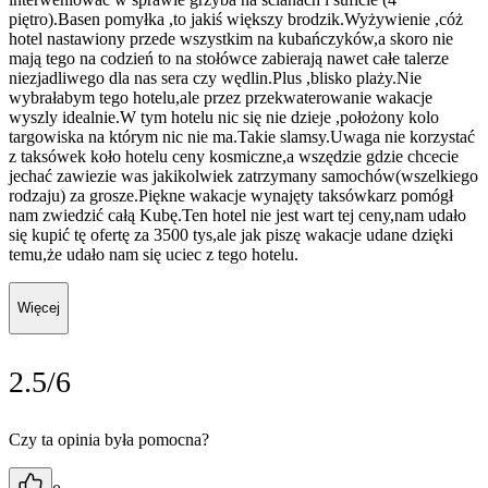
piętro).Basen pomyłka ,to jakiś większy brodzik.Wyżywienie ,cóż
hotel nastawiony przede wszystkim na kubańczyków,a skoro nie
mają tego na codzień to na stołówce zabierają nawet całe talerze
niezjadliwego dla nas sera czy wędlin.Plus ,blisko plaży.Nie
wybrałabym tego hotelu,ale przez przekwaterowanie wakacje
wyszly idealnie.W tym hotelu nic się nie dzieje ,położony kolo
targowiska na którym nic nie ma.Takie slamsy.Uwaga nie korzystać
z taksówek koło hotelu ceny kosmiczne,a wszędzie gdzie chcecie
jechać zawiezie was jakikolwiek zatrzymany samochów(wszelkiego
rodzaju) za grosze.Piękne wakacje wynajęty taksówkarz pomógł
nam zwiedzić całą Kubę.Ten hotel nie jest wart tej ceny,nam udało
się kupić tę ofertę za 3500 tys,ale jak piszę wakacje udane dzięki
temu,że udało nam się uciec z tego hotelu.
Więcej
2.5/6
Czy ta opinia była pomocna?