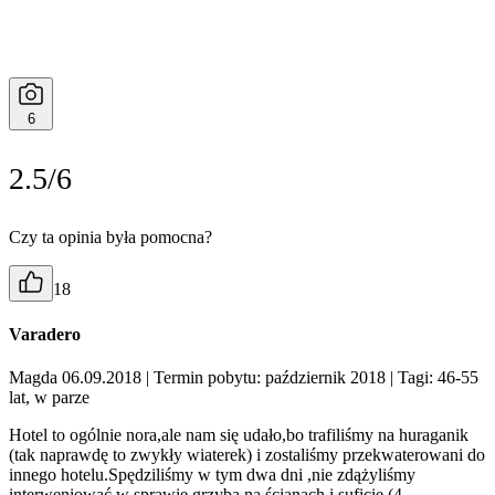
6
2.5/6
Czy ta opinia była pomocna?
18
Varadero
Magda 06.09.2018
| Termin pobytu: październik 2018
| Tagi: 46-55
lat, w parze
Hotel to ogólnie nora,ale nam się udało,bo trafiliśmy na huraganik
(tak naprawdę to zwykły wiaterek) i zostaliśmy przekwaterowani do
innego hotelu.Spędziliśmy w tym dwa dni ,nie zdążyliśmy
interweniować w sprawie grzyba na ścianach i suficie (4