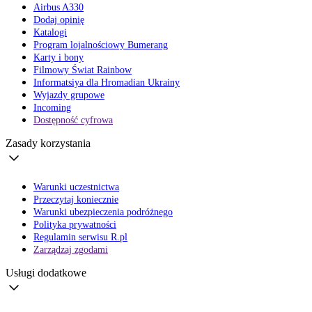
Airbus A330
Dodaj opinię
Katalogi
Program lojalnościowy Bumerang
Karty i bony
Filmowy Świat Rainbow
Informatsiya dla Hromadian Ukrainy
Wyjazdy grupowe
Incoming
Dostępność cyfrowa
Zasady korzystania
Warunki uczestnictwa
Przeczytaj koniecznie
Warunki ubezpieczenia podróżnego
Polityka prywatności
Regulamin serwisu R.pl
Zarządzaj zgodami
Usługi dodatkowe