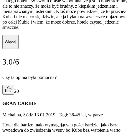
takiego hotelu. W swoim opisie wspomina, że jest to hotel skromny,
ale to nie znaczy, że może być brudny, z kiepskim jedzeniem i
nienaprawianymi usterkami. Ktoś może powiedzieć, że to przecież
Kuba i nie ma co się dziwić, ale ja byłam na wycieczce objazdowej
po całej Kubie i wiem, że może dobrze, hotele czyste, jedzenie
smaczne.
Więcej
3.0/6
Czy ta opinia była pomocna?
20
GRAN CARIBE
Michalina, Łódź 13.01.2019
| Tagi: 36-45 lat, w parze
Hotel dla bardzo mało wymagających gości bardziej jako baza
wypadowa do zwiedzenia wyspy bo Kube bez wątpienia warto