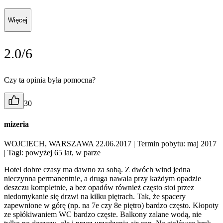
Więcej
2.0/6
Czy ta opinia była pomocna?
30
mizeria
WOJCIECH, WARSZAWA 22.06.2017
| Termin pobytu: maj 2017
| Tagi: powyżej 65 lat, w parze
Hotel dobre czasy ma dawno za sobą. Z dwóch wind jedna
nieczynna permanentnie, a druga nawala przy każdym opadzie
deszczu kompletnie, a bez opadów również często stoi przez
niedomykanie się drzwi na kilku piętrach. Tak, że spacery
zapewnione w górę (np. na 7e czy 8e piętro) bardzo często. Kłopoty
ze spłókiwaniem WC bardzo częste. Balkony zalane wodą, nie