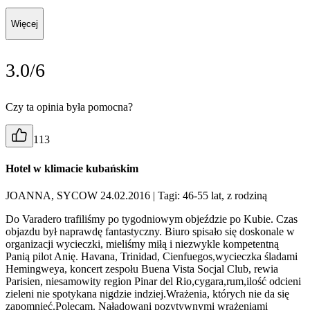
Więcej
3.0/6
Czy ta opinia była pomocna?
113
Hotel w klimacie kubańskim
JOANNA, SYCOW 24.02.2016
| Tagi: 46-55 lat, z rodziną
Do Varadero trafiliśmy po tygodniowym objeździe po Kubie. Czas
objazdu był naprawdę fantastyczny. Biuro spisało się doskonale w
organizacji wycieczki, mieliśmy miłą i niezwykle kompetentną
Panią pilot Anię. Havana, Trinidad, Cienfuegos,wycieczka śladami
Hemingweya, koncert zespołu Buena Vista Socjal Club, rewia
Parisien, niesamowity region Pinar del Rio,cygara,rum,ilość odcieni
zieleni nie spotykana nigdzie indziej.Wrażenia, których nie da się
zapomnieć.Polecam. Naładowani pozytywnymi wrażeniami