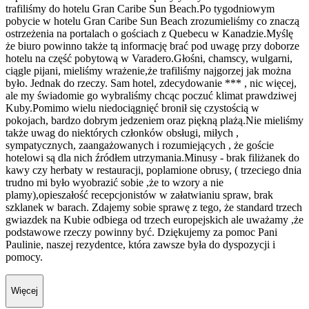
trafiliśmy do hotelu Gran Caribe Sun Beach.Po tygodniowym
pobycie w hotelu Gran Caribe Sun Beach zrozumieliśmy co znaczą
ostrzeżenia na portalach o gościach z Quebecu w Kanadzie.Myślę
że biuro powinno także tą informację brać pod uwagę przy doborze
hotelu na część pobytową w Varadero.Głośni, chamscy, wulgarni,
ciągle pijani, mieliśmy wrażenie,że trafiliśmy najgorzej jak można
było. Jednak do rzeczy. Sam hotel, zdecydowanie *** , nic więcej,
ale my świadomie go wybraliśmy chcąc poczuć klimat prawdziwej
Kuby.Pomimo wielu niedociągnięć bronił się czystością w
pokojach, bardzo dobrym jedzeniem oraz piękną plażą.Nie mieliśmy
także uwag do niektórych członków obsługi, miłych ,
sympatycznych, zaangażowanych i rozumiejących , że goście
hotelowi są dla nich źródłem utrzymania.Minusy - brak filiżanek do
kawy czy herbaty w restauracji, poplamione obrusy, ( trzeciego dnia
trudno mi było wyobrazić sobie ,że to wzory a nie
plamy),opieszałość recepcjonistów w załatwianiu spraw, brak
szklanek w barach. Zdajemy sobie sprawę z tego, że standard trzech
gwiazdek na Kubie odbiega od trzech europejskich ale uważamy ,że
podstawowe rzeczy powinny być. Dziękujemy za pomoc Pani
Paulinie, naszej rezydentce, która zawsze była do dyspozycji i
pomocy.
Więcej