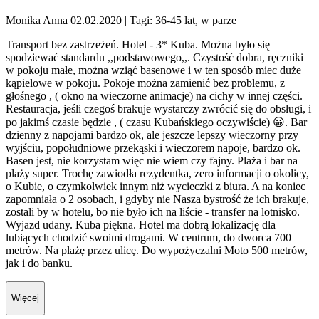
Monika Anna 02.02.2020
| Tagi: 36-45 lat, w parze
Transport bez zastrzeżeń. Hotel - 3* Kuba. Można było się
spodziewać standardu ,,podstawowego,,. Czystość dobra, ręczniki
w pokoju małe, można wziąć basenowe i w ten sposób miec duże
kąpielowe w pokoju. Pokoje można zamienić bez problemu, z
głośnego , ( okno na wieczorne animacje) na cichy w innej części.
Restauracja, jeśli czegoś brakuje wystarczy zwrócić się do obsługi, i
po jakimś czasie będzie , ( czasu Kubańskiego oczywiście) 😀. Bar
dzienny z napojami bardzo ok, ale jeszcze lepszy wieczorny przy
wyjściu, popołudniowe przekąski i wieczorem napoje, bardzo ok.
Basen jest, nie korzystam więc nie wiem czy fajny. Plaża i bar na
plaży super. Trochę zawiodła rezydentka, zero informacji o okolicy,
o Kubie, o czymkolwiek innym niż wycieczki z biura. A na koniec
zapomniała o 2 osobach, i gdyby nie Nasza bystrość że ich brakuje,
zostali by w hotelu, bo nie było ich na liście - transfer na lotnisko.
Wyjazd udany. Kuba piękna. Hotel ma dobrą lokalizację dla
lubiących chodzić swoimi drogami. W centrum, do dworca 700
metrów. Na plażę przez ulicę. Do wypożyczalni Moto 500 metrów,
jak i do banku.
Więcej