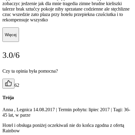
zobaczyc jedzenie jak dla mnie tragedia zimne brudne kieliszki
talerze brak sztućcy pokoje niby sprzatane codzienne ale stęchlizne
czuc wszedzie zato plaza przy hotelu przepiekna czuściutka i to
rekompensuje wszystko
Więcej
3.0/6
Czy ta opinia była pomocna?
62
Trója
Anna , Legnica 14.08.2017
| Termin pobytu: lipiec 2017
| Tagi: 36-
45 lat, w parze
Hotel i obsługa poniżej oczekiwań nie do końca zgodna z ofertą
Rainbow