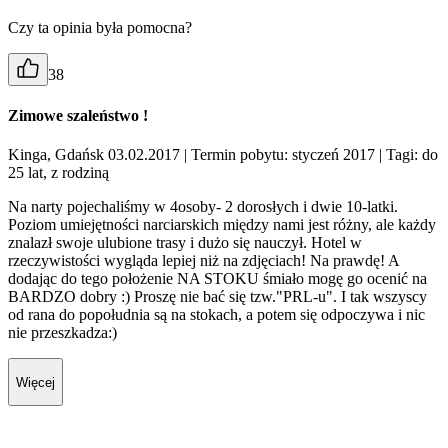
Czy ta opinia była pomocna?
38
Zimowe szaleństwo !
Kinga, Gdańsk 03.02.2017
| Termin pobytu: styczeń 2017
| Tagi: do
25 lat, z rodziną
Na narty pojechaliśmy w 4osoby- 2 dorosłych i dwie 10-latki.
Poziom umiejętności narciarskich między nami jest różny, ale każdy
znalazł swoje ulubione trasy i dużo się nauczył. Hotel w
rzeczywistości wygląda lepiej niż na zdjęciach! Na prawdę! A
dodając do tego położenie NA STOKU śmiało mogę go ocenić na
BARDZO dobry :) Proszę nie bać się tzw."PRL-u". I tak wszyscy
od rana do popołudnia są na stokach, a potem się odpoczywa i nic
nie przeszkadza:)
Więcej