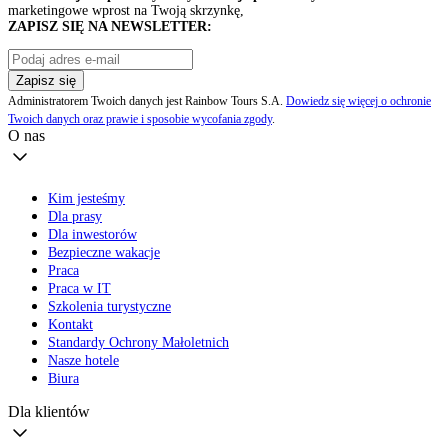
marketingowe wprost na Twoją skrzynkę,
ZAPISZ SIĘ NA NEWSLETTER:
Zapisz się
Administratorem Twoich danych jest Rainbow Tours S.A.
Dowiedz się więcej o ochronie
Twoich danych oraz prawie i sposobie wycofania zgody
.
O nas
Kim jesteśmy
Dla prasy
Dla inwestorów
Bezpieczne wakacje
Praca
Praca w IT
Szkolenia turystyczne
Kontakt
Standardy Ochrony Małoletnich
Nasze hotele
Biura
Dla klientów