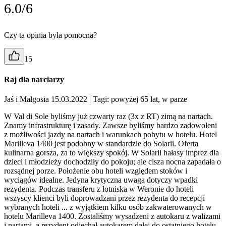
6.0/6
Czy ta opinia była pomocna?
15
Raj dla narciarzy
Jaś i Małgosia 15.03.2022
| Tagi: powyżej 65 lat, w parze
W Val di Sole byliśmy już czwarty raz (3x z RT) zimą na nartach.
Znamy infrastrukturę i zasady. Zawsze byliśmy bardzo zadowoleni
z możliwości jazdy na nartach i warunkach pobytu w hotelu. Hotel
Marilleva 1400 jest podobny w standardzie do Solarii. Oferta
kulinarna gorsza, za to większy spokój. W Solarii hałasy imprez dla
dzieci i młodzieży dochodziły do pokoju; ale cisza nocna zapadała o
rozsądnej porze. Położenie obu hoteli względem stoków i
wyciągów idealne. Jedyna krytyczna uwaga dotyczy wpadki
rezydenta. Podczas transferu z lotniska w Weronie do hoteli
wszyscy klienci byli doprowadzani przez rezydenta do recepcji
wybranych hoteli ... z wyjątkiem kilku osób zakwaterowanych w
hotelu Marilleva 1400. Zostaliśmy wysadzeni z autokaru z walizami
i nartami, a rezydent odjechał autokarem dalej do ostatniego hotelu