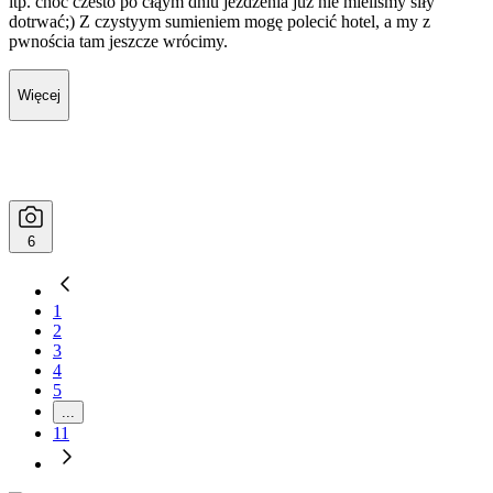
itp. choć czesto po cłąym dniu jezdzenia juz nie mieliśmy siły
dotrwać;) Z czystyym sumieniem mogę polecić hotel, a my z
pwnościa tam jeszcze wrócimy.
Więcej
6
1
2
3
4
5
...
11