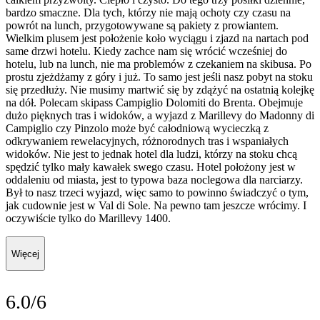
bardzo smaczne. Dla tych, którzy nie mają ochoty czy czasu na
powrót na lunch, przygotowywane są pakiety z prowiantem.
Wielkim plusem jest położenie koło wyciągu i zjazd na nartach pod
same drzwi hotelu. Kiedy zachce nam się wrócić wcześniej do
hotelu, lub na lunch, nie ma problemów z czekaniem na skibusa. Po
prostu zjeżdżamy z góry i już. To samo jest jeśli nasz pobyt na stoku
się przedłuży. Nie musimy martwić się by zdążyć na ostatnią kolejkę
na dół. Polecam skipass Campiglio Dolomiti do Brenta. Obejmuje
dużo pięknych tras i widoków, a wyjazd z Marillevy do Madonny di
Campiglio czy Pinzolo może być całodniową wycieczką z
odkrywaniem rewelacyjnych, różnorodnych tras i wspaniałych
widoków. Nie jest to jednak hotel dla ludzi, którzy na stoku chcą
spędzić tylko mały kawałek swego czasu. Hotel położony jest w
oddaleniu od miasta, jest to typowa baza noclegowa dla narciarzy.
Był to nasz trzeci wyjazd, więc samo to powinno świadczyć o tym,
jak cudownie jest w Val di Sole. Na pewno tam jeszcze wrócimy. I
oczywiście tylko do Marillevy 1400.
Więcej
6.0/6