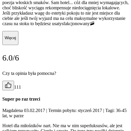
poezja włoskich smaków. Sam hotel... cóż dla mniej wymagających,
choć bliskość wyciągu rekompensuje niedociągnięcia lokalowe.
Jeśli przykładasz wagę do estetyki pokoju to nie jest miejsce dla
ciebie ale jeśli twój wyjazd ma na celu maksymalne wykorzystanie
czasu na stoku to będziesz usatysfakcjonowany🚠
Więcej
6.0/6
Czy ta opinia była pomocna?
111
Super po raz trzeci
Magdalena 03.02.2017
| Termin pobytu: styczeń 2017
| Tagi: 36-45
lat, w parze
Hotel dla miłośników nart. Nie ma w nim superluksusów, ale jest
calkiem przyzwoity. Ciepło i czysto. Do tego trzy posiłki dziennie,