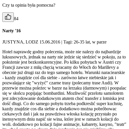
Czy ta opinia była pomocna?
84
Narty '16
JUSTYNA, LODZ 15.06.2016
| Tagi: 26-35 lat, w parze
Hotel naprawdę godny polecenia, może nie nalezy do najbardzije
luksusowych, jednak na narty nie jedzie się siedzieć w pokoju, za to
położenie jest bezkonkurencyjne. Po kilku pobytach w Austri czy
Francji zawsze z miłą chęcią wracamy do Włoch do Marillevy a
obecnie już drugi raz do tego samego hotelu. Warunki naraciearskie
- kazdy znajdzie coś dla siebie - zarówno łatwe niebieskie jak i
pozwalające się "wyżyć" czarne trasy (polecamy trase Audi). W
przerwie można poleżec w barze na lerzaku (darmowym) i poopalac
się w słońcu popijając bombardini. Mozliwość przelotu samolotem
jest zdecydowanie dodatkowym atutem choć transfer z lotniska jest
dość dlugi. Co do samego pobytu trzeba podkreslić super kuchnię,
kazdy znajdzie cos dla siebie a dodatkowo można pobróbowac
ciekawych dań i jak na prawdziwa włoska kolację przystało po
inensywnym dniu napić sie wina, które jest w ramach kolacji do
woli. dodatkowo po kolacji fajne animacje, kabarety, kasyno, "teatr"