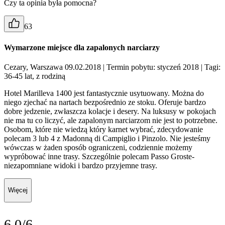
Czy ta opinia była pomocna?
63
Wymarzone miejsce dla zapalonych narciarzy
Cezary, Warszawa 09.02.2018
| Termin pobytu: styczeń 2018
| Tagi:
36-45 lat, z rodziną
Hotel Marilleva 1400 jest fantastycznie usytuowany. Można do
niego zjechać na nartach bezpośrednio ze stoku. Oferuje bardzo
dobre jedzenie, zwłaszcza kolacje i desery. Na luksusy w pokojach
nie ma tu co liczyć, ale zapalonym narciarzom nie jest to potrzebne.
Osobom, które nie wiedzą który karnet wybrać, zdecydowanie
polecam 3 lub 4 z Madonną di Campiglio i Pinzolo. Nie jesteśmy
wówczas w żaden sposób ograniczeni, codziennie możemy
wypróbować inne trasy. Szczególnie polecam Passo Groste-
niezapomniane widoki i bardzo przyjemne trasy.
Więcej
6.0/6