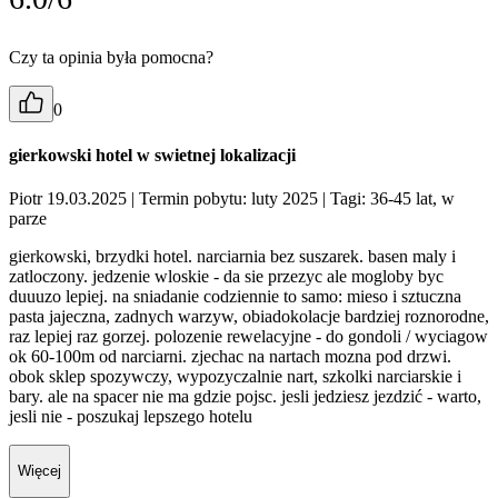
Czy ta opinia była pomocna?
0
gierkowski hotel w swietnej lokalizacji
Piotr 19.03.2025
| Termin pobytu: luty 2025
| Tagi: 36-45 lat, w
parze
gierkowski, brzydki hotel. narciarnia bez suszarek. basen maly i
zatloczony. jedzenie wloskie - da sie przezyc ale mogloby byc
duuuzo lepiej. na sniadanie codziennie to samo: mieso i sztuczna
pasta jajeczna, zadnych warzyw, obiadokolacje bardziej roznorodne,
raz lepiej raz gorzej. polozenie rewelacyjne - do gondoli / wyciagow
ok 60-100m od narciarni. zjechac na nartach mozna pod drzwi.
obok sklep spozywczy, wypozyczalnie nart, szkolki narciarskie i
bary. ale na spacer nie ma gdzie pojsc. jesli jedziesz jezdzić - warto,
jesli nie - poszukaj lepszego hotelu
Więcej