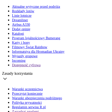
Aktualne wytyczne przed podróżą
Rozkłady lotów
Linie lotnicze
Dreamliner
Airbus A330
Dodaj opinię
Katalogi
Program lojalnościowy Bumerang
Karty i bony
Filmowy Świat Rainbow
Informatsiya dla Hromadian Ukrainy
Wyjazdy grupowe
Incoming
Dostępność cyfrowa
Zasady korzystania
Warunki uczestnictwa
Przeczytaj koniecznie
Warunki ubezpieczenia podróżnego
Polityka prywatności
Regulamin serwisu R.pl
Zarządzaj zgodami