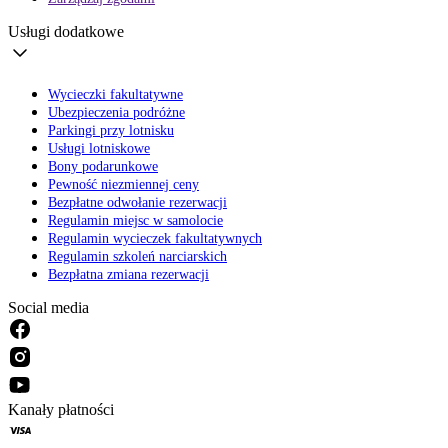
Usługi dodatkowe
Wycieczki fakultatywne
Ubezpieczenia podróżne
Parkingi przy lotnisku
Usługi lotniskowe
Bony podarunkowe
Pewność niezmiennej ceny
Bezpłatne odwołanie rezerwacji
Regulamin miejsc w samolocie
Regulamin wycieczek fakultatywnych
Regulamin szkoleń narciarskich
Bezpłatna zmiana rezerwacji
Social media
Kanały płatności