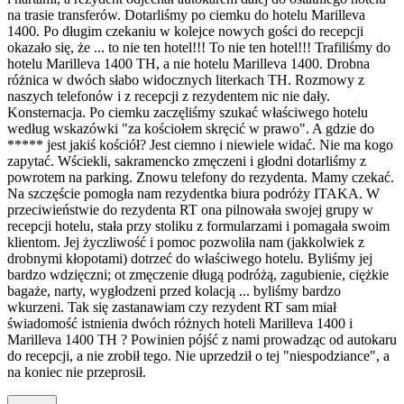
na trasie transferów. Dotarliśmy po ciemku do hotelu Marilleva
1400. Po długim czekaniu w kolejce nowych gości do recepcji
okazało się, że ... to nie ten hotel!!! To nie ten hotel!!! Trafiliśmy do
hotelu Marilleva 1400 TH, a nie hotelu Marilleva 1400. Drobna
różnica w dwóch słabo widocznych literkach TH. Rozmowy z
naszych telefonów i z recepcji z rezydentem nic nie dały.
Konsternacja. Po ciemku zaczęliśmy szukać właściwego hotelu
według wskazówki "za kościołem skręcić w prawo". A gdzie do
***** jest jakiś kościół? Jest ciemno i niewiele widać. Nie ma kogo
zapytać. Wściekli, sakramencko zmęczeni i głodni dotarliśmy z
powrotem na parking. Znowu telefony do rezydenta. Mamy czekać.
Na szczęście pomogła nam rezydentka biura podróży ITAKA. W
przeciwieństwie do rezydenta RT ona pilnowała swojej grupy w
recepcji hotelu, stała przy stoliku z formularzami i pomagała swoim
klientom. Jej życzliwość i pomoc pozwoliła nam (jakkolwiek z
drobnymi kłopotami) dotrzeć do właściwego hotelu. Byliśmy jej
bardzo wdzięczni; ot zmęczenie długą podróżą, zagubienie, ciężkie
bagaże, narty, wygłodzeni przed kolacją ... byliśmy bardzo
wkurzeni. Tak się zastanawiam czy rezydent RT sam miał
świadomość istnienia dwóch różnych hoteli Marilleva 1400 i
Marilleva 1400 TH ? Powinien pójść z nami prowadząc od autokaru
do recepcji, a nie zrobił tego. Nie uprzedził o tej "niespodziance", a
na koniec nie przeprosił.