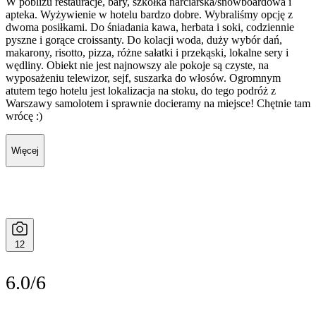
W pobliżu restauracje, bary, szkółka narciarska/snowboardowa i
apteka. Wyżywienie w hotelu bardzo dobre. Wybraliśmy opcję z
dwoma posiłkami. Do śniadania kawa, herbata i soki, codziennie
pyszne i gorące croissanty. Do kolacji woda, duży wybór dań,
makarony, risotto, pizza, różne sałatki i przekąski, lokalne sery i
wędliny. Obiekt nie jest najnowszy ale pokoje są czyste, na
wyposażeniu telewizor, sejf, suszarka do włosów. Ogromnym
atutem tego hotelu jest lokalizacja na stoku, do tego podróż z
Warszawy samolotem i sprawnie docieramy na miejsce! Chętnie tam
wrócę :)
Więcej
12
6.0/6