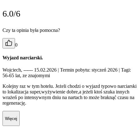
6.0/6
Czy ta opinia była pomocna?
0
Wyjazd narciarski.
Wojciech, ------ 15.02.2026
| Termin pobytu: styczeń 2026
| Tagi:
56-65 lat, ze znajomymi
Kolejny raz w tym hotelu. Jeżeli chodzi o wyjazd typowo narciarski
to lokalizacja super,wyżywienie dobre,a jeżeli ktoś szuka innych
wrażeń po intensywnym dniu na nartach to może braknąć czasu na
regenerację.
Więcej