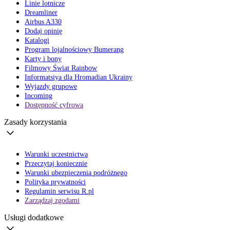
Linie lotnicze
Dreamliner
Airbus A330
Dodaj opinię
Katalogi
Program lojalnościowy Bumerang
Karty i bony
Filmowy Świat Rainbow
Informatsiya dla Hromadian Ukrainy
Wyjazdy grupowe
Incoming
Dostępność cyfrowa
Zasady korzystania
Warunki uczestnictwa
Przeczytaj koniecznie
Warunki ubezpieczenia podróżnego
Polityka prywatności
Regulamin serwisu R.pl
Zarządzaj zgodami
Usługi dodatkowe