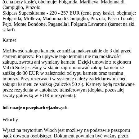
(cena przy kasie), obejmuje: Folgarida, Marilleva, Madonna di
Campiglio, Pinzolo.
Skipass Superskirama - 220 - 257 EUR (cena przy kasie), obejmuje:
Folgarida, Mrilleva, Madonna di Campiglio, Pinzolo, Passo Tonale,
Pejo, Monte Bondone, Paganella i Folgaria Lavarone (karnet na ski
safari).
Karnet
Możliwość zakupu karnetu ze zniżką maksymalnie do 3 dni przed
startem imprezy. Po upływie tego terminu nie ma możliwości
zakupu, zwrotu ani wymiany karnetu. Dzięki umowie z regionem
Val di Sole jesteśmy w stanie zaproponować zakup karnetu ze
zniżką do 30 EUR w zależności od typu karnetu oraz terminu
imprezy. Przy rezerwacji w systemie należy zadeklarować chęć
zakupu karnetu ze zniżką (zaliczka 50 zł). Karnety będą rozdawane
przez rezydenta w autokarze transferowym (dopłata pozostałej
kwoty gotówką w EUR u rezydenta).
Informacje o przepisach wjazdowych
Włochy
Wjazd na terytorium Włoch jest możliwy na podstawie paszportu
bądź dowodu osobistego. Dokument powinien być ważny przez