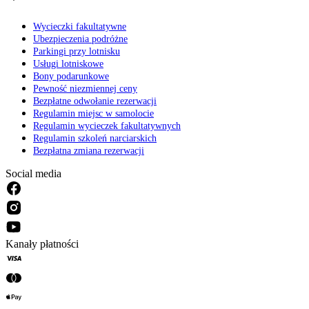
Wycieczki fakultatywne
Ubezpieczenia podróżne
Parkingi przy lotnisku
Usługi lotniskowe
Bony podarunkowe
Pewność niezmiennej ceny
Bezpłatne odwołanie rezerwacji
Regulamin miejsc w samolocie
Regulamin wycieczek fakultatywnych
Regulamin szkoleń narciarskich
Bezpłatna zmiana rezerwacji
Social media
Kanały płatności