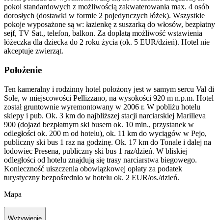
pokoi standardowych z możliwością zakwaterowania max. 4 osób
dorosłych (dostawki w formie 2 pojedynczych łóżek). Wszystkie
pokoje wyposażone są w: łazienkę z suszarką do włosów, bezpłatny
sejf, TV Sat., telefon, balkon. Za dopłatą możliwość wstawienia
łóżeczka dla dziecka do 2 roku życia (ok. 5 EUR/dzień). Hotel nie
akceptuje zwierząt.
Położenie
Ten kameralny i rodzinny hotel położony jest w samym sercu Val di
Sole, w miejscowości Pellizzano, na wysokości 920 m n.p.m. Hotel
został gruntownie wyremontowany w 2006 r. W pobliżu hotelu
sklepy i pub. Ok. 3 km do najbliższej stacji narciarskiej Marilleva
900 (dojazd bezpłatnym ski busem ok. 10 min., przystanek w
odległości ok. 200 m od hotelu), ok. 11 km do wyciągów w Pejo,
publiczny ski bus 1 raz na godzinę. Ok. 17 km do Tonale i dalej na
lodowiec Presena, publiczny ski bus 1 raz/dzień. W bliskiej
odległości od hotelu znajdują się trasy narciarstwa biegowego.
Konieczność uiszczenia obowiązkowej opłaty za podatek
turystyczny bezpośrednio w hotelu ok. 2 EUR/os./dzień.
Mapa
Wyżywienie