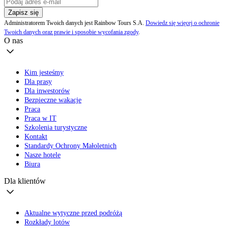
Zapisz się
Administratorem Twoich danych jest Rainbow Tours S.A.
Dowiedz się więcej o ochronie
Twoich danych oraz prawie i sposobie wycofania zgody
.
O nas
Kim jesteśmy
Dla prasy
Dla inwestorów
Bezpieczne wakacje
Praca
Praca w IT
Szkolenia turystyczne
Kontakt
Standardy Ochrony Małoletnich
Nasze hotele
Biura
Dla klientów
Aktualne wytyczne przed podróżą
Rozkłady lotów