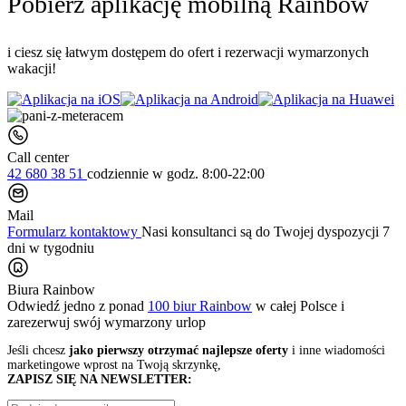
Pobierz aplikację mobilną Rainbow
i ciesz się łatwym dostępem do ofert i rezerwacji wymarzonych
wakacji!
Call center
42 680 38 51
codziennie
w godz. 8:00-22:00
Mail
Formularz kontaktowy
Nasi konsultanci są do Twojej dyspozycji 7
dni w tygodniu
Biura Rainbow
Odwiedź jedno z ponad
100 biur Rainbow
w całej Polsce i
zarezerwuj swój
wymarzony urlop
Jeśli chcesz
jako pierwszy otrzymać najlepsze oferty
i inne wiadomości
marketingowe wprost na Twoją skrzynkę,
ZAPISZ SIĘ NA NEWSLETTER: