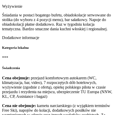
Wyżywienie
Śniadania w postaci bogatego bufetu, obiadokolacje serwowane do
stolika (do wyboru z 4 pozycji menu), bar sałatkowy. Napoje do
obiadokolacji płatne dodatkowo. Raz w tygodniu kolacja
tematyczna. Bardzo smaczne dania kuchni włoskiej i regionalnej.
Dodatkowe informacje
Kategoria lokalna
***
Świadczenia
Cena obejmuje:
przejazd komfortowym autokarem (WC,
klimatyzacja, bar, video), 7 rozpoczętych dób hotelowych,
wyżywienie (zgodnie z ofertą), opiekę polskiego pilota w czasie
przejazdu i rezydenta na miejscu, ubezpieczenie TU Europa (NNW,
KL, CP, Assistance i bagaż)
Cena nie obejmuje:
karnetu narciarskiego (z wyjątkiem terminów
Free Ski), napojów do kolacji, dodatkowych posiłków nie
wymienionych w ofercie oraz innych wydatków osobistych. Za