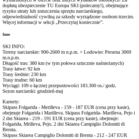
dopłatą ubezpieczenie TU Europa SKI (polecamy!), obejmujące
ryzyko utraty lub zniszczenia sprzętu narciarskiego,
odpowiedzialność cywilną za szkody wyrządzone osobom trzecim.
Więcej informacji w sekcji „Przeczytaj koniecznie”.
Inne
SKI INFO:
Tereny narciarskie: 900-2600 m n.p.m. + Lodowiec Presena 3069
m.n.p.m.
Długość tras: 380 km (w tym połowa sztucznie naśnieżanych)
Trasy łatwe: 92 km
Trasy średnie: 230 km
Trasy trudne: 60 km
Wyciągi: 109 o łącznej przepustowości 183.300 os./ godz.
Sezon narciarski: grudzień-maj
Karnety:
Skipass Folgarida - Merilleva - 159 - 187 EUR (cena przy kasie),
obejmuje Folgarida i Marilleva. Skipass Folgarida- Marilleva, Pejo i
2 dni Skiarea - 219 - 191 EUR (cena przy kasie), obejmuje:
Folgarida, Mrilleva, Pejo, 2 dni Skiarea Campiglio Dolomiti di
Brenta.
Skipass Skiarea Campiglio Dolomiti di Brenta - 212 - 247 EUR