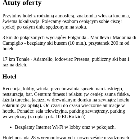
Atuty oferty
Przytulny hotel z rodzinną atmosferą, znakomita włoska kuchnia,
świetna lokalizacja. Polecamy osobom ceniącym sobie ciszę i
spokój po całym dniu spędzonym na stoku.
3 km do połączonych wyciągów Folgarida - Marilleva i Madonna di
Campiglio - bezpłatny ski busem (10 min.), przystanek 200 m od
hotelu.
17 km Tonale - Adamello, lodowiec Presena, publiczny ski bus 1
raz na dzień.
Hotel
Recepcja, lobby, winda, przechowalnia sprzętu narciarskiego,
restauracja, bar. Centrum fitness i relaksu (w cenie): sauna fińska,
łaźnia turecka, jacuzzi w drewnianym domku na zewnątrz hotelu,
solarium (za opłatą). Od czasu do czasu wieczorne animacje w
hotelu. Ponadto: sala telewizyjna, parking zewnętrzny, parking
wewnętrzny (za opłatą ok. 10 EUR/dzień).
Bezpłatny Internet Wi-Fi w lobby oraz w pokojach.
Hotel posiada 28 wyremontowanych, nowocześnie urządzonych