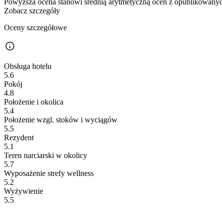
Powyższa ocena stanowi średnią arytmetyczną ocen z opublikowanych
Zobacz szczegóły
Oceny szczegółowe
Obsługa hotelu
5.6
Pokój
4.8
Położenie i okolica
5.4
Położenie wzgl. stoków i wyciągów
5.5
Rezydent
5.1
Teren narciarski w okolicy
5.7
Wyposażenie strefy wellness
5.2
Wyżywienie
5.5