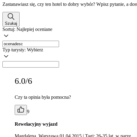
Zastanawiasz się, czy ten hotel to dobry wybór? Wpisz pytanie, a do
Szukaj
Sortuj:
Najlepiej oceniane
Typ turysty:
Wybierz
6.0/6
Czy ta opinia była pomocna?
9
Rewelacyjny wyjazd
Magdalena, Warszawa 01.04.2015
| Tagi: 26-35 lat, w parze