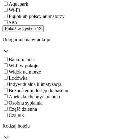
Aquapark
Wi-Fi
Figloklub polscy animatorzy
SPA
Pokaż wszystkie 12
Udogodnienia w pokoju
Balkon/ taras
Wi-fi w pokoju
Widok na morze
Lodówka
Indywidualna klimatyzacja
Bezpośredni dostęp do basenu
Aneks kuchenny/ kuchnia
Osobna sypialnia
Część dzienna
Czajnik
Rodzaj hotelu