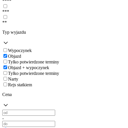
****
***
**
Typ wyjazdu
Wypoczynek
Objazd
Tylko potwierdzone terminy
Objazd + wypoczynek
Tylko potwierdzone terminy
Narty
Rejs statkiem
Cena
-