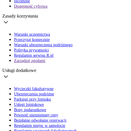
Incoming
Dostępność cyfrowa
Zasady korzystania
Warunki uczestnictwa
Przeczytaj koniecznie
Warunki ubezpieczenia podróżnego
Polityka prywatności
Regulamin serwisu R.pl
Zarządzaj zgodami
Usługi dodatkowe
Wycieczki fakultatywne
Ubezpieczenia podróżne
Parkingi przy lotnisku
Usługi lotniskowe
Bony podarunkowe
Pewność niezmiennej ceny
Bezpłatne odwołanie rezerwacji
Regulamin miejsc w samolocie
Regulamin wycieczek fakultatywnych