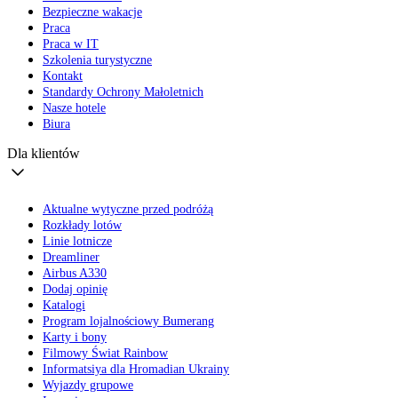
Bezpieczne wakacje
Praca
Praca w IT
Szkolenia turystyczne
Kontakt
Standardy Ochrony Małoletnich
Nasze hotele
Biura
Dla klientów
Aktualne wytyczne przed podróżą
Rozkłady lotów
Linie lotnicze
Dreamliner
Airbus A330
Dodaj opinię
Katalogi
Program lojalnościowy Bumerang
Karty i bony
Filmowy Świat Rainbow
Informatsiya dla Hromadian Ukrainy
Wyjazdy grupowe