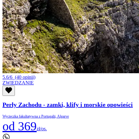
5.6/6
(40 opinii)
ZWIEDZANIE
Perły Zachodu - zamki, klify i morskie opowieści
Wycieczka fakultatywna z Portugalii, Algarve
od 369
zł/os.