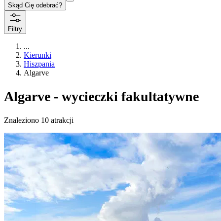
Skąd Cię odebrać?
Filtry
...
Kierunki
Hiszpania
Algarve
Algarve - wycieczki fakultatywne
Znaleziono 10 atrakcji