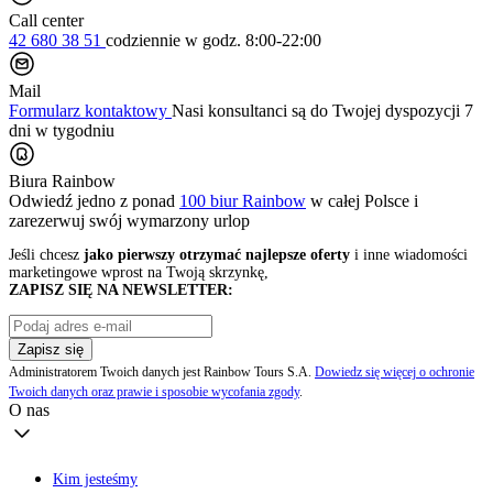
Call center
42 680 38 51
codziennie
w godz. 8:00-22:00
Mail
Formularz kontaktowy
Nasi konsultanci są do Twojej dyspozycji 7
dni w tygodniu
Biura Rainbow
Odwiedź jedno z ponad
100 biur Rainbow
w całej Polsce i
zarezerwuj swój
wymarzony urlop
Jeśli chcesz
jako pierwszy otrzymać najlepsze oferty
i inne wiadomości
marketingowe wprost na Twoją skrzynkę,
ZAPISZ SIĘ NA NEWSLETTER:
Zapisz się
Administratorem Twoich danych jest Rainbow Tours S.A.
Dowiedz się więcej o ochronie
Twoich danych oraz prawie i sposobie wycofania zgody
.
O nas
Kim jesteśmy