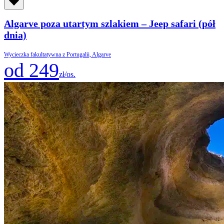
Algarve poza utartym szlakiem – Jeep safari (pół
dnia)
Wycieczka fakultatywna z Portugalii, Algarve
od 249
zł/os.