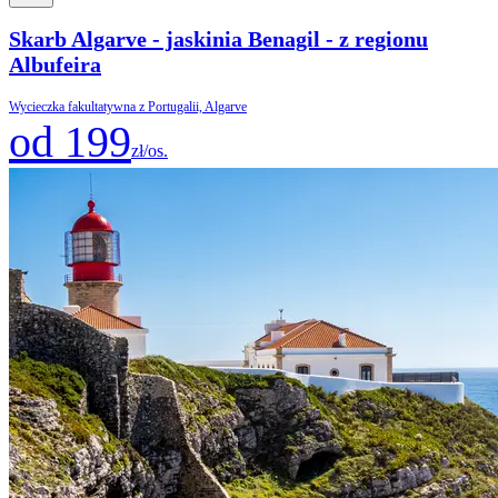
Skarb Algarve - jaskinia Benagil - z regionu
Albufeira
Wycieczka fakultatywna z Portugalii, Algarve
od 199
zł/os.