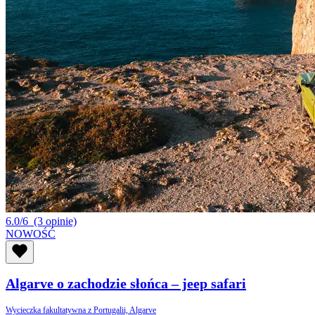
6.0/6
(3 opinie)
NOWOŚĆ
Algarve o zachodzie słońca – jeep safari
Wycieczka fakultatywna z Portugalii, Algarve