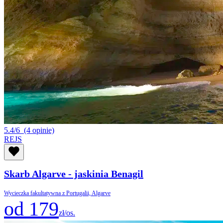
5.4/6
(4 opinie)
REJS
Skarb Algarve - jaskinia Benagil
Wycieczka fakultatywna z Portugalii, Algarve
od 179
zł/os.