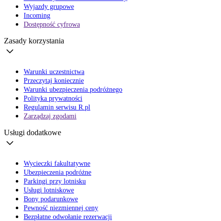
Wyjazdy grupowe
Incoming
Dostępność cyfrowa
Zasady korzystania
Warunki uczestnictwa
Przeczytaj koniecznie
Warunki ubezpieczenia podróżnego
Polityka prywatności
Regulamin serwisu R.pl
Zarządzaj zgodami
Usługi dodatkowe
Wycieczki fakultatywne
Ubezpieczenia podróżne
Parkingi przy lotnisku
Usługi lotniskowe
Bony podarunkowe
Pewność niezmiennej ceny
Bezpłatne odwołanie rezerwacji