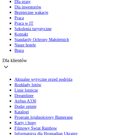
Dla prasy
Dla inwestorów
Bezpieczne wakacje
Praca
Praca w IT
Szkolenia turystyczne
Kontakt
Standardy Ochrony Małoletnich
Nasze hotele
Biura
Dla klientów
Aktualne wytyczne przed podróżą
Rozkłady lotów
Linie lotnicze
Dreamliner
Airbus A330
Dodaj opinię
Katalogi
Program lojalnościowy Bumerang
Karty i bony
Filmowy Świat Rainbow
Informatsiya dla Hromadian Ukrainy