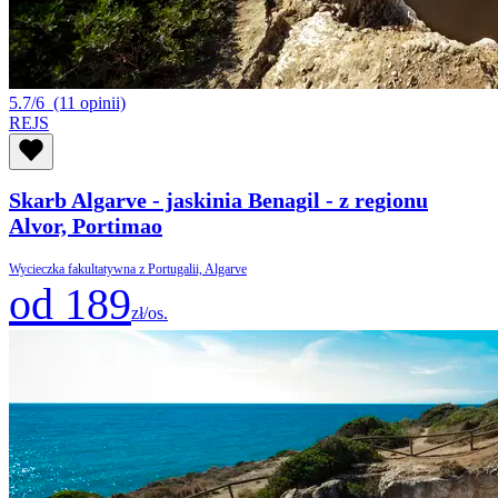
5.7/6
(11 opinii)
REJS
Skarb Algarve - jaskinia Benagil - z regionu
Alvor, Portimao
Wycieczka fakultatywna z Portugalii, Algarve
od 189
zł/os.