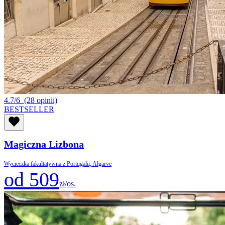
4.7/6
(28 opinii)
BESTSELLER
Magiczna Lizbona
Wycieczka fakultatywna z Portugalii, Algarve
od 509
zł/os.