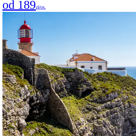
od 189
zł/os.