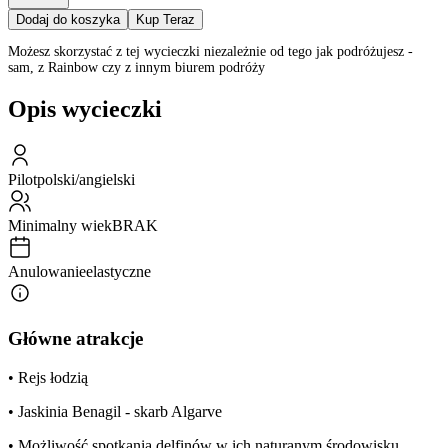
Dodaj do koszyka
Kup Teraz
Możesz skorzystać z tej wycieczki niezależnie od tego jak podróżujesz -
sam, z Rainbow czy z innym biurem podróży
Opis wycieczki
Pilot
polski/angielski
Minimalny wiek
BRAK
Anulowanie
elastyczne
Główne atrakcje
• Rejs łodzią
• Jaskinia Benagil - skarb Algarve
• Możliwość spotkania delfinów w ich naturanym środowisku