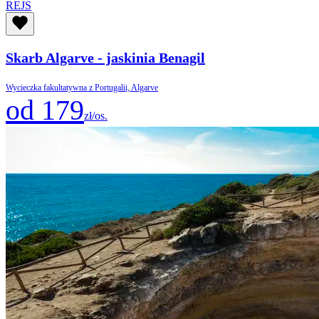
REJS
Skarb Algarve - jaskinia Benagil
Wycieczka fakultatywna z Portugalii, Algarve
od 179
zł/os.