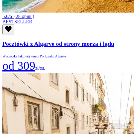
5.6/6
(28 opinii)
BESTSELLER
Pocztówki z Algarve od strony morza i lądu
Wycieczka fakultatywna z Portugalii, Algarve
od 309
zł/os.