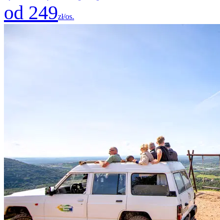
od 249
zł/os.