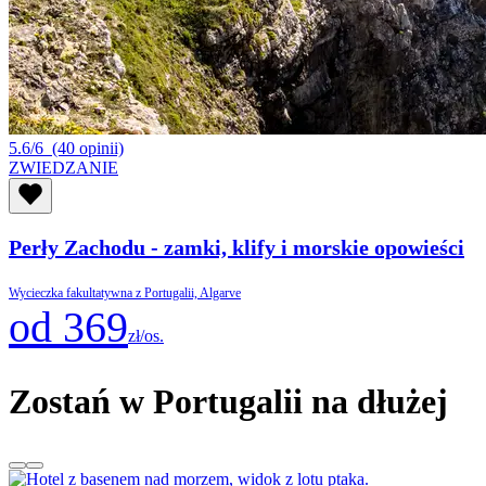
5.6/6
(40 opinii)
ZWIEDZANIE
Perły Zachodu - zamki, klify i morskie opowieści
Wycieczka fakultatywna z Portugalii, Algarve
od 369
zł/os.
Zostań w Portugalii na dłużej