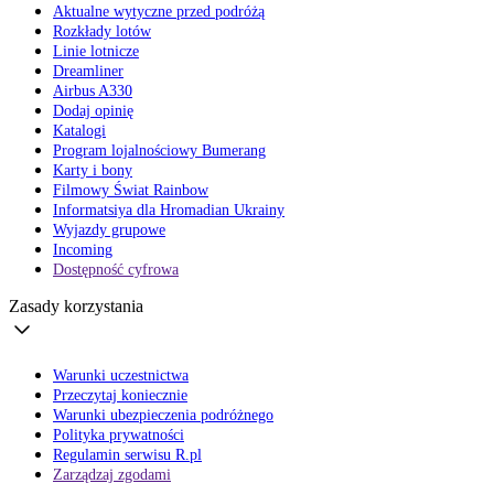
Aktualne wytyczne przed podróżą
Rozkłady lotów
Linie lotnicze
Dreamliner
Airbus A330
Dodaj opinię
Katalogi
Program lojalnościowy Bumerang
Karty i bony
Filmowy Świat Rainbow
Informatsiya dla Hromadian Ukrainy
Wyjazdy grupowe
Incoming
Dostępność cyfrowa
Zasady korzystania
Warunki uczestnictwa
Przeczytaj koniecznie
Warunki ubezpieczenia podróżnego
Polityka prywatności
Regulamin serwisu R.pl
Zarządzaj zgodami