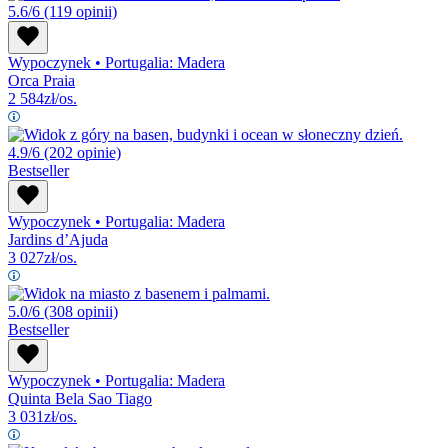
5.6/6
(119 opinii)
Wypoczynek
•
Portugalia: Madera
Orca Praia
2 584
zł/os.
4.9/6
(202 opinie)
Bestseller
Wypoczynek
•
Portugalia: Madera
Jardins d’Ajuda
3 027
zł/os.
5.0/6
(308 opinii)
Bestseller
Wypoczynek
•
Portugalia: Madera
Quinta Bela Sao Tiago
3 031
zł/os.