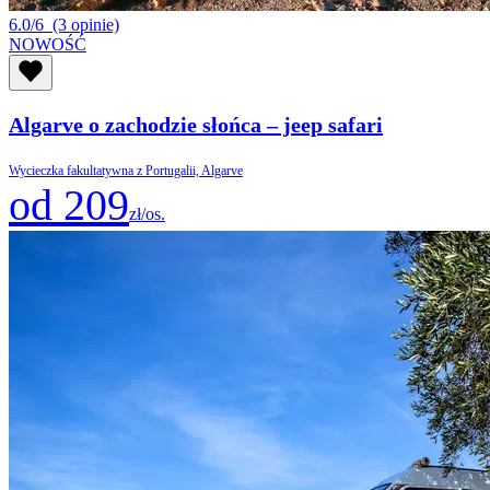
6.0/6
(3 opinie)
NOWOŚĆ
Algarve o zachodzie słońca – jeep safari
Wycieczka fakultatywna z Portugalii, Algarve
od 209
zł/os.