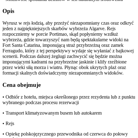
Opis
Wyrusz w rejs łodzią, aby przeżyć niezapomniany czas oraz odkryć
jeden z najpiękniejszych skarbów wybrzeża Algarve. Rejs
rozpoczniemy w porcie Portimao, skąd popłyniemy wzdłuż
wybrzeża, gdzie towarzyszyć nam będą spektakularne widoki na
Fort Santa Catarina, imponującą straż przybrzeżną oraz zamek
Ferragudo, który z tej perspektywy wydaje się wyłaniać z bajkowej
scenerii. Podczas dalszej żeglugi zachwycić się będzie można
imponującymi kadrami na przybrzeżne jaskinie i klify rzeźbione
przez wieki siłą morza i wiatru. Płynąc obok ukrytych plaż oraz
formacji skalnych doświadczymy niezapomnianych widoków.
Cena obejmuje
• Odbiór z hotelu, miejsca określonego przez rezydenta lub z punktu
wybranego podczas procesu rezerwacji
• Transport klimatyzowanym busem lub autokarem
• Rejs
• Opiekę polskojęzycznego przewodnika od czerwca do połowy