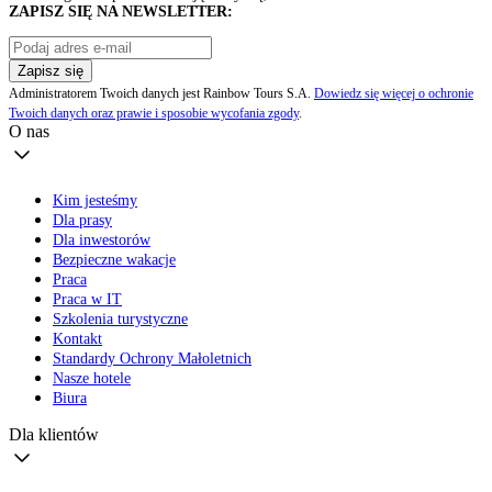
ZAPISZ SIĘ NA NEWSLETTER:
Zapisz się
Administratorem Twoich danych jest Rainbow Tours S.A.
Dowiedz się więcej o ochronie
Twoich danych oraz prawie i sposobie wycofania zgody
.
O nas
Kim jesteśmy
Dla prasy
Dla inwestorów
Bezpieczne wakacje
Praca
Praca w IT
Szkolenia turystyczne
Kontakt
Standardy Ochrony Małoletnich
Nasze hotele
Biura
Dla klientów