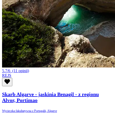
5.7/6
(11 opinii)
REJS
Skarb Algarve - jaskinia Benagil - z regionu
Alvor, Portimao
Wycieczka fakultatywna z Portugalii, Algarve