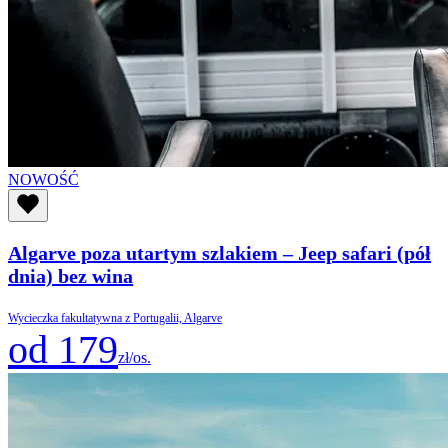
NOWOŚĆ
Algarve poza utartym szlakiem – Jeep safari (pół
dnia) bez wina
Wycieczka fakultatywna z Portugalii, Algarve
od 179
zł/os.