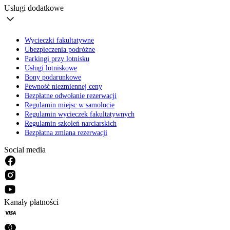
Usługi dodatkowe
Wycieczki fakultatywne
Ubezpieczenia podróżne
Parkingi przy lotnisku
Usługi lotniskowe
Bony podarunkowe
Pewność niezmiennej ceny
Bezpłatne odwołanie rezerwacji
Regulamin miejsc w samolocie
Regulamin wycieczek fakultatywnych
Regulamin szkoleń narciarskich
Bezpłatna zmiana rezerwacji
Social media
Kanały płatności