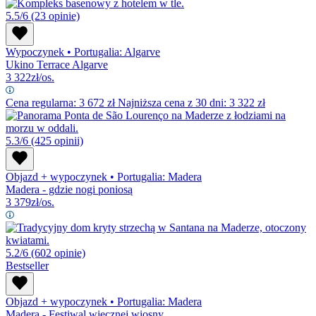
5.5/6
(23 opinie)
Wypoczynek
•
Portugalia: Algarve
Ukino Terrace Algarve
3 322
zł/os.
Cena regularna:
3 672
zł
Najniższa cena z 30 dni: 3 322 zł
5.3/6
(425 opinii)
Objazd + wypoczynek
•
Portugalia: Madera
Madera - gdzie nogi poniosą
3 379
zł/os.
5.2/6
(602 opinie)
Bestseller
Objazd + wypoczynek
•
Portugalia: Madera
Madera - Festiwal wiecznej wiosny