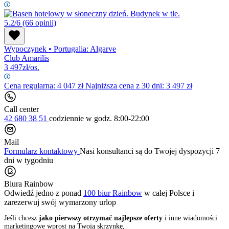
5.2/6
(66 opinii)
Wypoczynek
•
Portugalia: Algarve
Club Amarilis
3 497
zł/os.
Cena regularna:
4 047
zł
Najniższa cena z 30 dni: 3 497 zł
Call center
42 680 38 51
codziennie
w godz. 8:00-22:00
Mail
Formularz kontaktowy
Nasi konsultanci są do Twojej dyspozycji 7
dni w tygodniu
Biura Rainbow
Odwiedź jedno z ponad
100 biur Rainbow
w całej Polsce i
zarezerwuj swój
wymarzony urlop
Jeśli chcesz
jako pierwszy otrzymać najlepsze oferty
i inne wiadomości
marketingowe wprost na Twoją skrzynkę,