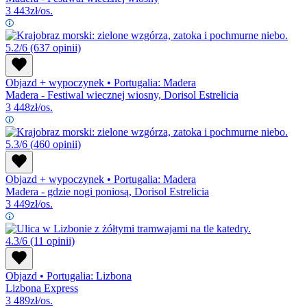
3 443
zł/os.
5.2/6
(637 opinii)
Objazd + wypoczynek
•
Portugalia: Madera
Madera - Festiwal wiecznej wiosny, Dorisol Estrelicia
3 448
zł/os.
5.3/6
(460 opinii)
Objazd + wypoczynek
•
Portugalia: Madera
Madera - gdzie nogi poniosą, Dorisol Estrelicia
3 449
zł/os.
4.3/6
(11 opinii)
Objazd
•
Portugalia: Lizbona
Lizbona Express
3 489
zł/os.