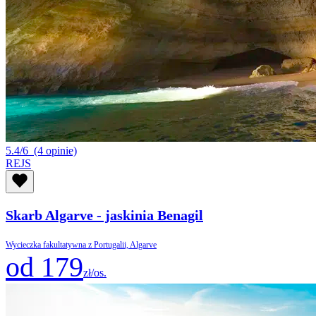
5.4/6
(4 opinie)
REJS
Skarb Algarve - jaskinia Benagil
Wycieczka fakultatywna z Portugalii, Algarve
od 179
zł/os.