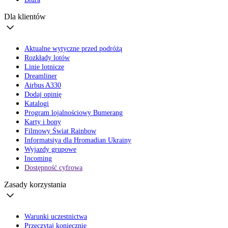
Dla klientów
Aktualne wytyczne przed podróżą
Rozkłady lotów
Linie lotnicze
Dreamliner
Airbus A330
Dodaj opinię
Katalogi
Program lojalnościowy Bumerang
Karty i bony
Filmowy Świat Rainbow
Informatsiya dla Hromadian Ukrainy
Wyjazdy grupowe
Incoming
Dostępność cyfrowa
Zasady korzystania
Warunki uczestnictwa
Przeczytaj koniecznie