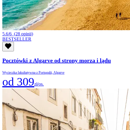
5.6/6
(28 opinii)
BESTSELLER
Pocztówki z Algarve od strony morza i lądu
Wycieczka fakultatywna z Portugalii, Algarve
od 309
zł/os.