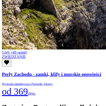
5.6/6
(40 opinii)
ZWIEDZANIE
Perły Zachodu - zamki, klify i morskie opowieści
Wycieczka fakultatywna z Portugalii, Algarve
od 369
zł/os.