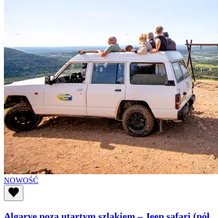
NOWOŚĆ
Algarve poza utartym szlakiem – Jeep safari (pół