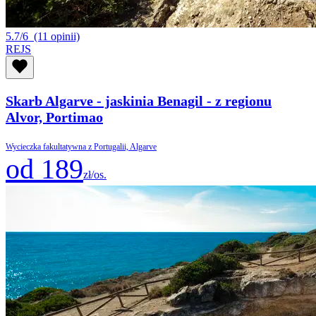
5.7/6
(11 opinii)
REJS
Skarb Algarve - jaskinia Benagil - z regionu
Alvor, Portimao
Wycieczka fakultatywna z Portugalii, Algarve
od 189
zł/os.