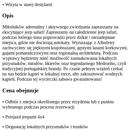
• Wizyta w starej destylarni
Opis
Miłośników adrenaliny i aktywnego zwiedzania zapraszamy na
ekscytujące jeep safari! Zapraszamy na całodzienne jeep safari,
podczas którego trasa poprowadzi przez dzikie i niezadeptane
miejsca, gdzie nie docierają autokary. Wyruszając z Albufeiry
zachwycimy się pięknymi krajobrazami, gęstymi lasami korkowymi,
gajami pomarańczowymi oraz regionalną architekturą. Podczas
wyprawy będziemy mieć możliwość zasmakowania lokalnych
przysmaków, miodów, likierów oraz legendarnego Medronho, czyli
tradycyjnej portugalskiej brandy. Po czasie pełnym wrażeń czekać
na nas będzie kąpiel w lokalnej rzece, aby zakosztować wodnych
kąpieli. Podczas tej wycieczki zabawa gwarantowana!
Cena obejmuje
• Odbiór z miejsca określonego przez rezydenta lub z punktu
wybranego podczas procesu rezerwacji
• Przejazd jeepami 4x4
• Degustację lokalnych przysmaków i trunków