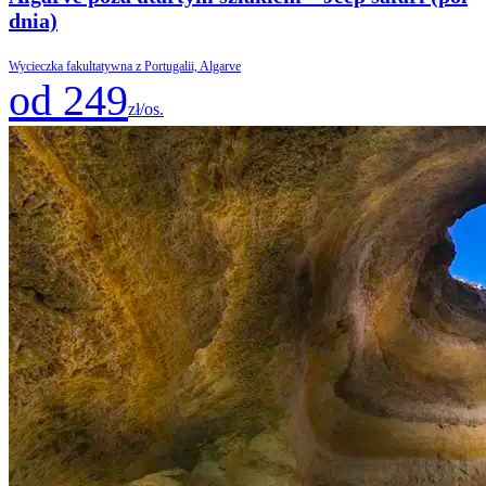
dnia)
Wycieczka fakultatywna z Portugalii, Algarve
od 249
zł/os.