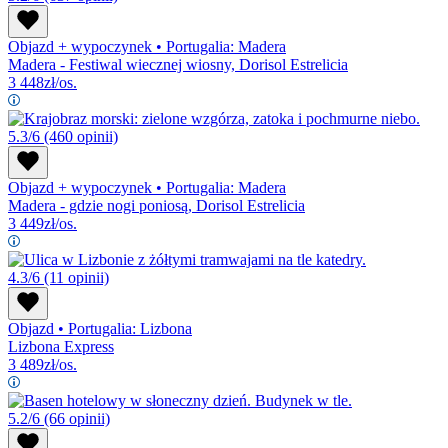
Objazd + wypoczynek
•
Portugalia: Madera
Madera - Festiwal wiecznej wiosny, Dorisol Estrelicia
3 448
zł/os.
5.3/6
(460 opinii)
Objazd + wypoczynek
•
Portugalia: Madera
Madera - gdzie nogi poniosą, Dorisol Estrelicia
3 449
zł/os.
4.3/6
(11 opinii)
Objazd
•
Portugalia: Lizbona
Lizbona Express
3 489
zł/os.
5.2/6
(66 opinii)