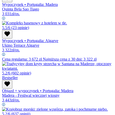
Wypoczynek
•
Portugalia: Madera
Quinta Bela Sao Tiago
3 031
zł/os.
5.5/6
(23 opinie)
Wypoczynek
•
Portugalia: Algarve
Ukino Terrace Algarve
3 322
zł/os.
Cena regularna:
3 672
zł
Najniższa cena z 30 dni: 3 322 zł
5.2/6
(602 opinie)
Bestseller
Objazd + wypoczynek
•
Portugalia: Madera
Madera - Festiwal wiecznej wiosny
3 443
zł/os.
5.2/6
(637 opinii)