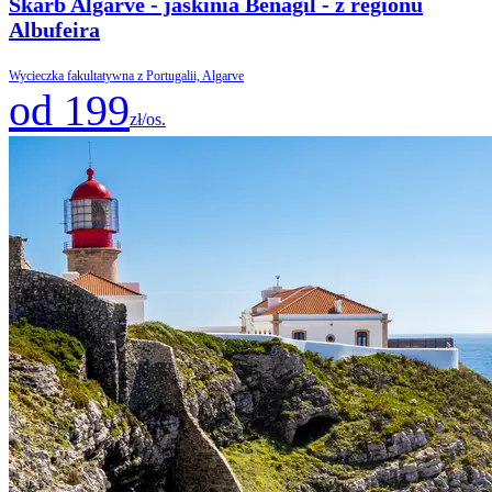
Skarb Algarve - jaskinia Benagil - z regionu
Albufeira
Wycieczka fakultatywna z Portugalii, Algarve
od 199
zł/os.