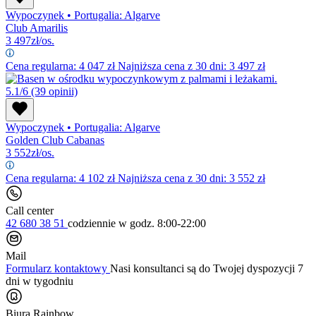
Wypoczynek
•
Portugalia: Algarve
Club Amarilis
3 497
zł/os.
Cena regularna:
4 047
zł
Najniższa cena z 30 dni: 3 497 zł
5.1/6
(39 opinii)
Wypoczynek
•
Portugalia: Algarve
Golden Club Cabanas
3 552
zł/os.
Cena regularna:
4 102
zł
Najniższa cena z 30 dni: 3 552 zł
Call center
42 680 38 51
codziennie
w godz. 8:00-22:00
Mail
Formularz kontaktowy
Nasi konsultanci są do Twojej dyspozycji 7
dni w tygodniu
Biura Rainbow