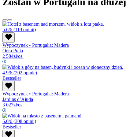
Zostań w Portugalii na dłużej
5.6/6
(119 opinii)
Wypoczynek
•
Portugalia: Madera
Orca Praia
2 584
zł/os.
4.9/6
(202 opinie)
Bestseller
Wypoczynek
•
Portugalia: Madera
Jardins d’Ajuda
3 027
zł/os.
5.0/6
(308 opinii)
Bestseller