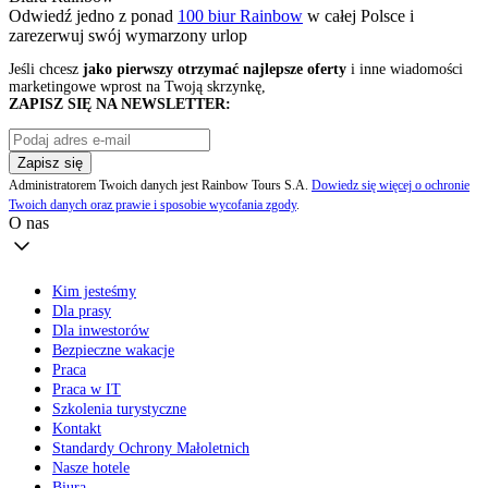
Odwiedź jedno z ponad
100 biur Rainbow
w całej Polsce i
zarezerwuj swój
wymarzony urlop
Jeśli chcesz
jako pierwszy otrzymać najlepsze oferty
i inne wiadomości
marketingowe wprost na Twoją skrzynkę,
ZAPISZ SIĘ NA NEWSLETTER:
Zapisz się
Administratorem Twoich danych jest Rainbow Tours S.A.
Dowiedz się więcej o ochronie
Twoich danych oraz prawie i sposobie wycofania zgody
.
O nas
Kim jesteśmy
Dla prasy
Dla inwestorów
Bezpieczne wakacje
Praca
Praca w IT
Szkolenia turystyczne
Kontakt
Standardy Ochrony Małoletnich
Nasze hotele
Biura