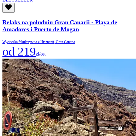
Relaks na południu Gran Canarii - Playa de
Amadores i Puerto de Mogan
Wycieczka fakultatywna z Hiszpanii, Gran Canaria
od 219
zł/os.