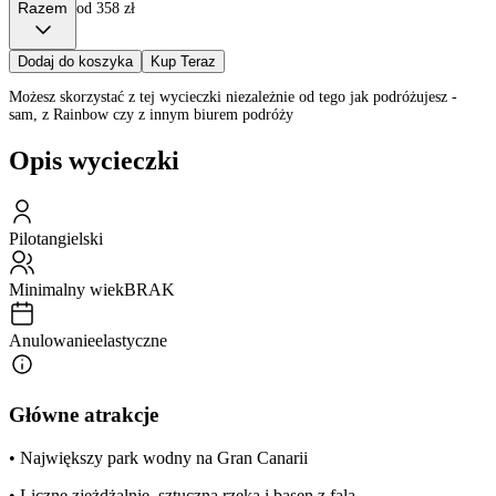
Razem
od 358 zł
Dodaj do koszyka
Kup Teraz
Możesz skorzystać z tej wycieczki niezależnie od tego jak podróżujesz -
sam, z Rainbow czy z innym biurem podróży
Opis wycieczki
Pilot
angielski
Minimalny wiek
BRAK
Anulowanie
elastyczne
Główne atrakcje
• Największy park wodny na Gran Canarii
• Liczne zjeżdżalnie, sztuczna rzeka i basen z falą