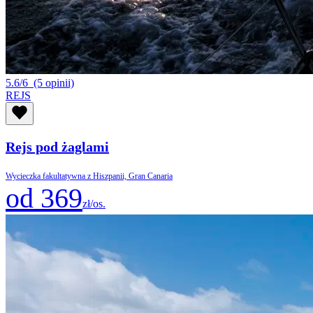
5.6/6
(5 opinii)
REJS
Rejs pod żaglami
Wycieczka fakultatywna z Hiszpanii, Gran Canaria
od 369
zł/os.