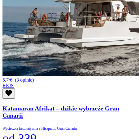
5.7/6
(3 opinie)
REJS
Katamaran Afrikat – dzikie wybrzeże Gran
Canarii
Wycieczka fakultatywna z Hiszpanii, Gran Canaria
od 339