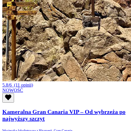
5.8/6
(11 opinii)
NOWOŚĆ
Kameralna Gran Canaria VIP – Od wybrzeża po
najwyższy szczyt
Wycieczka fakultatywna z Hiszpanii, Gran Canaria