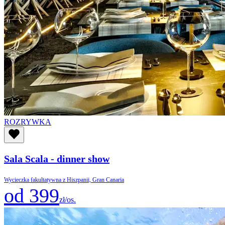
ROZRYWKA
Sala Scala - dinner show
Wycieczka fakultatywna z Hiszpanii, Gran Canaria
od 399
zł/os.