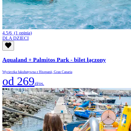
4.5/6
(1 opinia)
DLA DZIECI
Aqualand + Palmitos Park - bilet łączony
Wycieczka fakultatywna z Hiszpanii, Gran Canaria
od 269
zł/os.