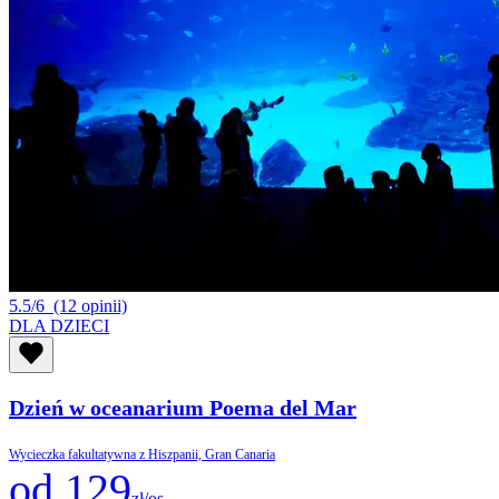
5.5/6
(12 opinii)
DLA DZIECI
Dzień w oceanarium Poema del Mar
Wycieczka fakultatywna z Hiszpanii, Gran Canaria
od 129
zł/os.