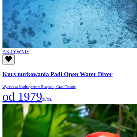
AKTYWNIE
Kurs nurkowania Padi Open Water Diver
Wycieczka fakultatywna z Hiszpanii, Gran Canaria
od 1979
zł/os.