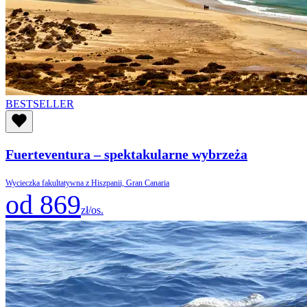
BESTSELLER
Fuerteventura – spektakularne wybrzeża
Wycieczka fakultatywna z Hiszpanii, Gran Canaria
od 869
zł/os.