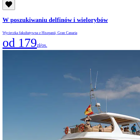
W poszukiwaniu delfinów i wielorybów
Wycieczka fakultatywna z Hiszpanii, Gran Canaria
od 179
zł/os.