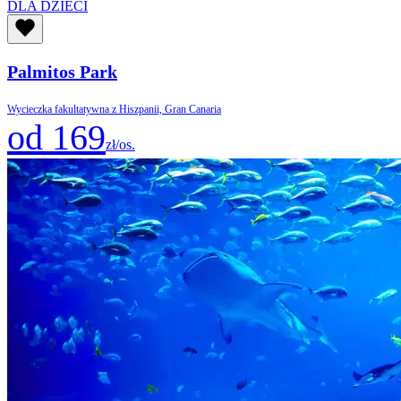
DLA DZIECI
Palmitos Park
Wycieczka fakultatywna z Hiszpanii, Gran Canaria
od 169
zł/os.