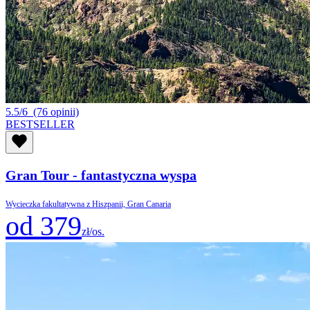
5.5/6
(76 opinii)
BESTSELLER
Gran Tour - fantastyczna wyspa
Wycieczka fakultatywna z Hiszpanii, Gran Canaria
od 379
zł/os.