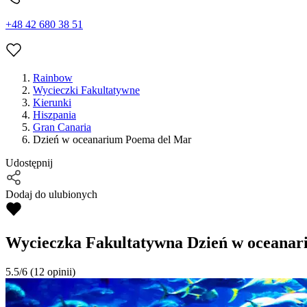
+48 42 680 38 51
Rainbow
Wycieczki Fakultatywne
Kierunki
Hiszpania
Gran Canaria
Dzień w oceanarium Poema del Mar
Udostępnij
Dodaj do ulubionych
Wycieczka Fakultatywna
Dzień w oceanar
5.5/6
(12 opinii)