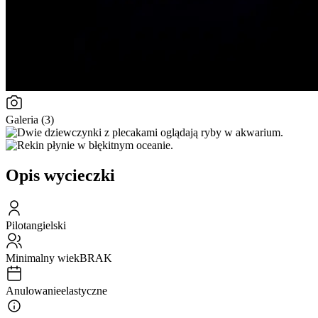
Galeria (3)
Opis wycieczki
Pilot
angielski
Minimalny wiek
BRAK
Anulowanie
elastyczne