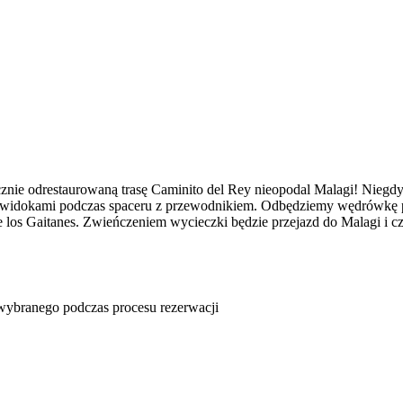
cznie odrestaurowaną trasę Caminito del Rey nieopodal Malagi! Niegdy
rnymi widokami podczas spaceru z przewodnikiem. Odbędziemy wędrówkę
los Gaitanes. Zwieńczeniem wycieczki będzie przejazd do Malagi i cza
u wybranego podczas procesu rezerwacji