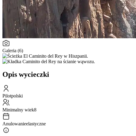
Galeria (6)
Opis wycieczki
Pilot
polski
Minimalny wiek
8
Anulowanie
elastyczne