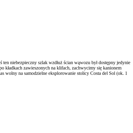
ś ten niebezpieczny szlak wzdłuż ścian wąwozu był dostępny jedynie
 po kładkach zawieszonych na klifach, zachwycimy się kanionem
s wolny na samodzielne eksplorowanie stolicy Costa del Sol (ok. 1