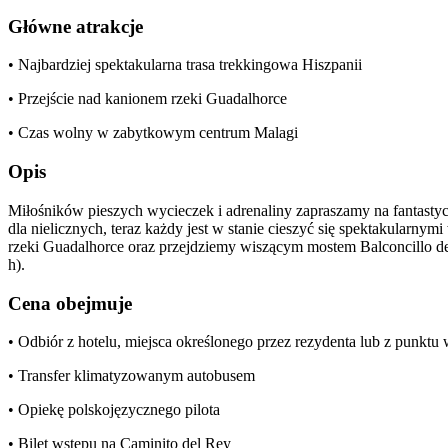
Główne atrakcje
• Najbardziej spektakularna trasa trekkingowa Hiszpanii
• Przejście nad kanionem rzeki Guadalhorce
• Czas wolny w zabytkowym centrum Malagi
Opis
Miłośników pieszych wycieczek i adrenaliny zapraszamy na fantasty
dla nielicznych, teraz każdy jest w stanie cieszyć się spektakula
rzeki Guadalhorce oraz przejdziemy wiszącym mostem Balconcillo de 
h).
Cena obejmuje
• Odbiór z hotelu, miejsca określonego przez rezydenta lub z punkt
• Transfer klimatyzowanym autobusem
• Opiekę polskojęzycznego pilota
• Bilet wstępu na Caminito del Rey