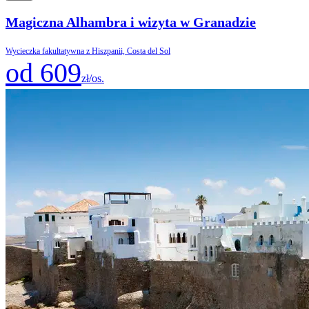
Magiczna Alhambra i wizyta w Granadzie
Wycieczka fakultatywna z Hiszpanii, Costa del Sol
od 609
zł/os.