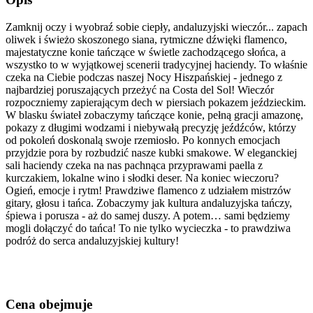
Zamknij oczy i wyobraź sobie ciepły, andaluzyjski wieczór... zapach
oliwek i świeżo skoszonego siana, rytmiczne dźwięki flamenco,
majestatyczne konie tańczące w świetle zachodzącego słońca, a
wszystko to w wyjątkowej scenerii tradycyjnej haciendy. To właśnie
czeka na Ciebie podczas naszej Nocy Hiszpańskiej - jednego z
najbardziej poruszających przeżyć na Costa del Sol! Wieczór
rozpoczniemy zapierającym dech w piersiach pokazem jeździeckim.
W blasku świateł zobaczymy tańczące konie, pełną gracji amazonę,
pokazy z długimi wodzami i niebywałą precyzję jeźdźców, którzy
od pokoleń doskonalą swoje rzemiosło. Po konnych emocjach
przyjdzie pora by rozbudzić nasze kubki smakowe. W eleganckiej
sali haciendy czeka na nas pachnąca przyprawami paella z
kurczakiem, lokalne wino i słodki deser. Na koniec wieczoru?
Ogień, emocje i rytm! Prawdziwe flamenco z udziałem mistrzów
gitary, głosu i tańca. Zobaczymy jak kultura andaluzyjska tańczy,
śpiewa i porusza - aż do samej duszy. A potem… sami będziemy
mogli dołączyć do tańca! To nie tylko wycieczka - to prawdziwa
podróż do serca andaluzyjskiej kultury!
Cena obejmuje