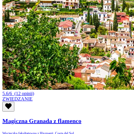
5.6/6
(12 opinii)
ZWIEDZANIE
Magiczna Granada z flamenco
Wycieczka fakultatywna z Hiszpanii, Costa del Sol