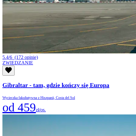
5.4/6
(172 opinie)
ZWIEDZANIE
Gibraltar - tam, gdzie kończy się Europa
Wycieczka fakultatywna z Hiszpanii, Costa del Sol
od 459
zł/os.