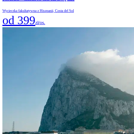
Wycieczka fakultatywna z Hiszpanii, Costa del Sol
od 399
zł/os.