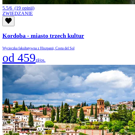
5.5/6
(19 opinii)
ZWIEDZANIE
Kordoba - miasto trzech kultur
Wycieczka fakultatywna z Hiszpanii, Costa del Sol
od 459
zł/os.