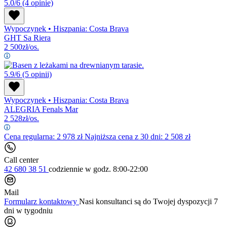
5.0/6
(4 opinie)
Wypoczynek
•
Hiszpania: Costa Brava
GHT Sa Riera
2 500
zł/os.
5.9/6
(5 opinii)
Wypoczynek
•
Hiszpania: Costa Brava
ALEGRIA Fenals Mar
2 528
zł/os.
Cena regularna:
2 978
zł
Najniższa cena z 30 dni: 2 508 zł
Call center
42 680 38 51
codziennie
w godz. 8:00-22:00
Mail
Formularz kontaktowy
Nasi konsultanci są do Twojej dyspozycji 7
dni w tygodniu