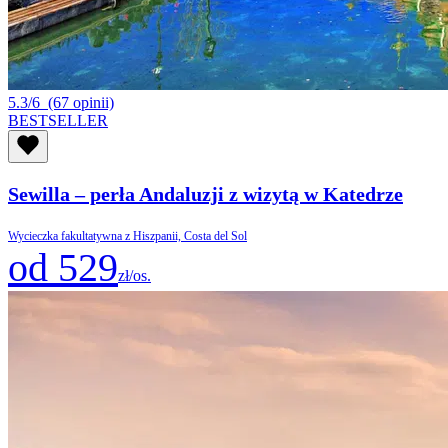
5.3/6
(67 opinii)
BESTSELLER
Sewilla – perła Andaluzji z wizytą w Katedrze
Wycieczka fakultatywna z Hiszpanii, Costa del Sol
od 529
zł/os.