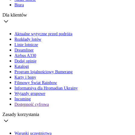
Biura
Dla klientów
Aktualne wytyczne przed podróżą
Rozkłady lotów
Linie lotnicze
Dreamliner
Airbus A330
Dodaj opinię
Katalogi
Program lojalnościowy Bumerang
Karty i bony
Filmowy Świat Rainbow
Informatsiya dla Hromadian Ukrainy
Wyjazdy grupowe
Incoming
Dostępność cyfrowa
Zasady korzystania
Warunki uczestnictwa