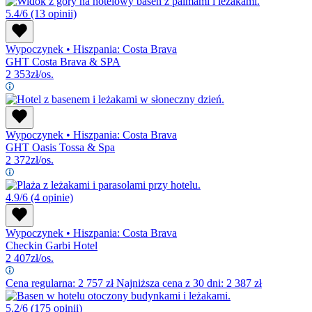
5.4/6
(13 opinii)
Wypoczynek
•
Hiszpania: Costa Brava
GHT Costa Brava & SPA
2 353
zł/os.
Wypoczynek
•
Hiszpania: Costa Brava
GHT Oasis Tossa & Spa
2 372
zł/os.
4.9/6
(4 opinie)
Wypoczynek
•
Hiszpania: Costa Brava
Checkin Garbi Hotel
2 407
zł/os.
Cena regularna:
2 757
zł
Najniższa cena z 30 dni: 2 387 zł
5.2/6
(175 opinii)