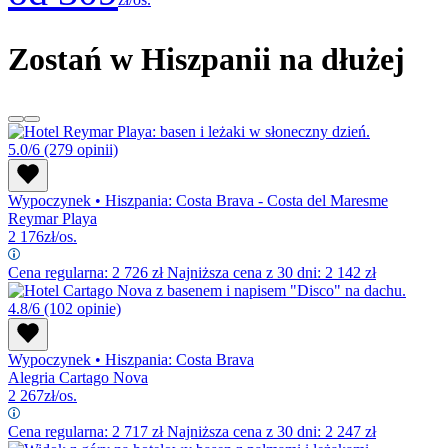
Zostań w Hiszpanii na dłużej
5.0/6
(279 opinii)
Wypoczynek
•
Hiszpania: Costa Brava - Costa del Maresme
Reymar Playa
2 176
zł/os.
Cena regularna:
2 726
zł
Najniższa cena z 30 dni: 2 142 zł
4.8/6
(102 opinie)
Wypoczynek
•
Hiszpania: Costa Brava
Alegria Cartago Nova
2 267
zł/os.
Cena regularna:
2 717
zł
Najniższa cena z 30 dni: 2 247 zł