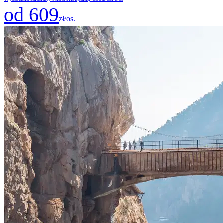
od 609
zł/os.