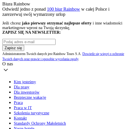
Biura Rainbow
Odwiedź jedno z ponad
100 biur Rainbow
w całej Polsce i
zarezerwuj swój
wymarzony urlop
Jeśli chcesz
jako pierwszy otrzymać najlepsze oferty
i inne wiadomości
marketingowe wprost na Twoją skrzynkę,
ZAPISZ SIĘ NA NEWSLETTER:
Zapisz się
Administratorem Twoich danych jest Rainbow Tours S.A.
Dowiedz się więcej o ochronie
Twoich danych oraz prawie i sposobie wycofania zgody
.
O nas
Kim jesteśmy
Dla prasy
Dla inwestorów
Bezpieczne wakacje
Praca
Praca w IT
Szkolenia turystyczne
Kontakt
Standardy Ochrony Małoletnich
Nasze hotele