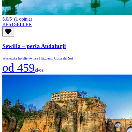
6.0/6
(1 opinia)
BESTSELLER
Sewilla – perła Andaluzji
Wycieczka fakultatywna z Hiszpanii, Costa del Sol
od 459
zł/os.