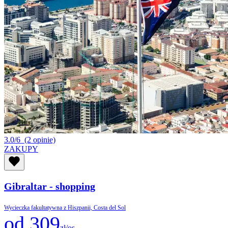
3.0/6
(2 opinie)
ZAKUPY
Gibraltar - shopping
Wycieczka fakultatywna z Hiszpanii, Costa del Sol
od 309
zł/os.