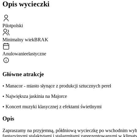
Opis wycieczki
Pilot
polski
Minimalny wiek
BRAK
Anulowanie
elastyczne
Główne atrakcje
• Manacor - miasto słynące z produkcji sztucznych pereł
• Największa jaskinia na Majorce
• Koncert muzyki klasycznej z efektami świetlnymi
Opis
Zapraszamy na przyjemną, półdniową wycieczkę po wschodnim wybrze
fantazyjnymi stalaktytami i stalagmitami zaprezentowanymi w klimat