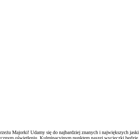
żu Majorki! Udamy się do najbardziej znanych i największych jaski
ycznym oświetleniu. Kulminacyjnym punktem naszej wycieczki będzie k