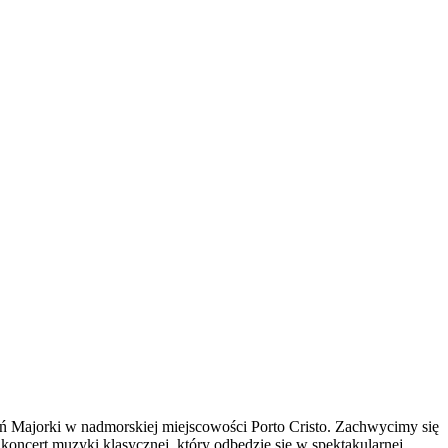
ń Majorki w nadmorskiej miejscowości Porto Cristo. Zachwycimy się
oncert muzyki klasycznej, który odbędzie się w spektakularnej