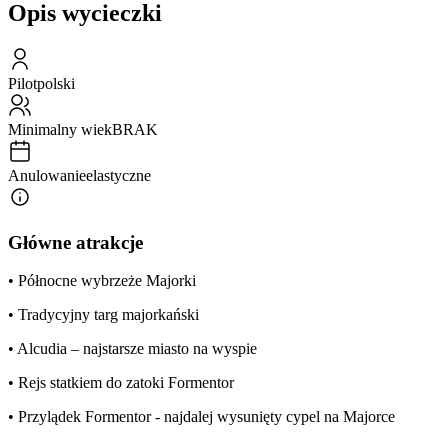
Opis wycieczki
Pilot
polski
Minimalny wiek
BRAK
Anulowanie
elastyczne
Główne atrakcje
• Północne wybrzeże Majorki
• Tradycyjny targ majorkański
• Alcudia – najstarsze miasto na wyspie
• Rejs statkiem do zatoki Formentor
• Przylądek Formentor - najdalej wysunięty cypel na Majorce