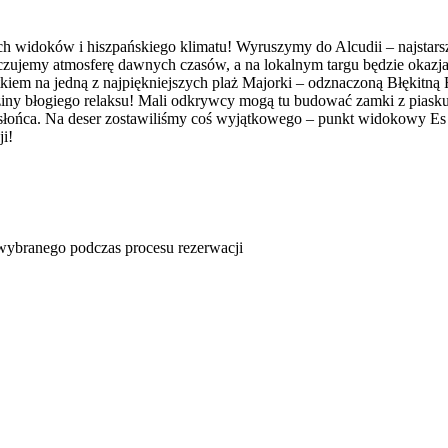
 widoków i hiszpańskiego klimatu! Wyruszymy do Alcudii – najstarsz
oczujemy atmosferę dawnych czasów, a na lokalnym targu będzie okazja
tkiem na jedną z najpiękniejszych plaż Majorki – odznaczoną Błękitną 
ziny błogiego relaksu! Mali odkrywcy mogą tu budować zamki z piasku, 
ę słońca. Na deser zostawiliśmy coś wyjątkowego – punkt widokowy Es 
i!
u wybranego podczas procesu rezerwacji