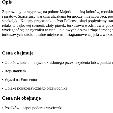
Opis
Zapraszamy na wyprawę na północ Majorki – pełną kolorów, morskich
i piratów. Spacerując wąskimi uliczkami tej uroczej miejscowości, p
smakołyki. Kolejny przystanek to Port Pollensa, skąd popłyniemy sta
relaks w bajkowej scenerii: złoty piasek, turkusowa woda i dwie god
wyciągnąć się na ręczniku w cieniu piniowych drzew i złapać troch
turkusowych zatok. Idealne miejsce na instagramowe zdjęcia z wakacj
Cena obejmuje
• Odbiór z hotelu, miejsca określonego przez rezydenta lub z punkt
• Rejs statkiem
• Wjazd na Formentor
• Opiekę polskojęzycznego przewodnika
Cena nie obejmuje
• Posiłków i napoi podczas wycieczki