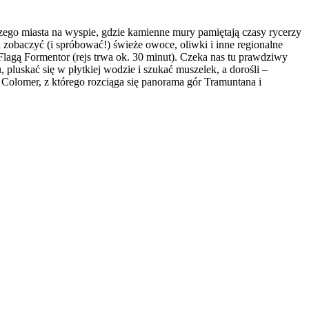
ego miasta na wyspie, gdzie kamienne mury pamiętają czasy rycerzy
 zobaczyć (i spróbować!) świeże owoce, oliwki i inne regionalne
Flagą Formentor (rejs trwa ok. 30 minut). Czeka nas tu prawdziwy
pluskać się w płytkiej wodzie i szukać muszelek, a dorośli –
Colomer, z którego rozciąga się panorama gór Tramuntana i