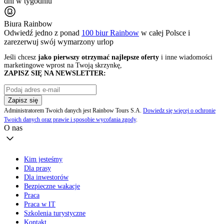
dni w tygodniu
Biura Rainbow
Odwiedź jedno z ponad
100 biur Rainbow
w całej Polsce i
zarezerwuj swój
wymarzony urlop
Jeśli chcesz
jako pierwszy otrzymać najlepsze oferty
i inne wiadomości
marketingowe wprost na Twoją skrzynkę,
ZAPISZ SIĘ NA NEWSLETTER:
Zapisz się
Administratorem Twoich danych jest Rainbow Tours S.A.
Dowiedz się więcej o ochronie
Twoich danych oraz prawie i sposobie wycofania zgody
.
O nas
Kim jesteśmy
Dla prasy
Dla inwestorów
Bezpieczne wakacje
Praca
Praca w IT
Szkolenia turystyczne
Kontakt