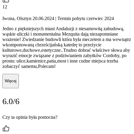
12
Iwona, Olsztyn 20.06.2024
| Termin pobytu czerwiec 2024
Jedno z piękniejszych miast Andaluzji z niesamowitą zabudową,
wąskie uliczki i monumentalna Mezquita dają niezapomniane
wrażenie! Zwiedzanie budowli która była meczetem a ma wewnątrz
wkomponowaną chrześcijańską katedrę to przeżycie
kulturowe,duchowe,estetyczne..Trudno dobrać właściwe słowa aby
wyrazić emocje związane z podziwianiem zabytków Cordoby, po
prostu: ulice,kamienice,patia,most i inne cudne miejsca trzeba
zobaczyć samemu,Polecam!
Więcej
6.0/6
Czy ta opinia była pomocna?