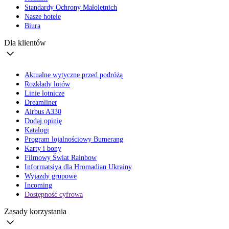
Standardy Ochrony Małoletnich
Nasze hotele
Biura
Dla klientów
Aktualne wytyczne przed podróżą
Rozkłady lotów
Linie lotnicze
Dreamliner
Airbus A330
Dodaj opinię
Katalogi
Program lojalnościowy Bumerang
Karty i bony
Filmowy Świat Rainbow
Informatsiya dla Hromadian Ukrainy
Wyjazdy grupowe
Incoming
Dostępność cyfrowa
Zasady korzystania