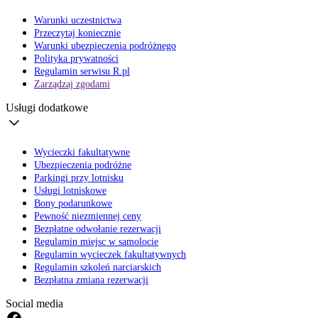
Warunki uczestnictwa
Przeczytaj koniecznie
Warunki ubezpieczenia podróżnego
Polityka prywatności
Regulamin serwisu R.pl
Zarządzaj zgodami
Usługi dodatkowe
Wycieczki fakultatywne
Ubezpieczenia podróżne
Parkingi przy lotnisku
Usługi lotniskowe
Bony podarunkowe
Pewność niezmiennej ceny
Bezpłatne odwołanie rezerwacji
Regulamin miejsc w samolocie
Regulamin wycieczek fakultatywnych
Regulamin szkoleń narciarskich
Bezpłatna zmiana rezerwacji
Social media