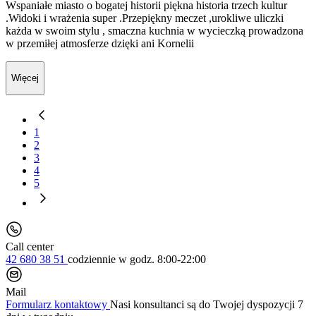
Wspaniałe miasto o bogatej historii piękna historia trzech kultur
.Widoki i wrażenia super .Przepiękny meczet ,urokliwe uliczki
każda w swoim stylu , smaczna kuchnia w wycieczką prowadzona
w przemiłej atmosferze dzięki ani Kornelii
Więcej
1
2
3
4
5
Call center
42 680 38 51
codziennie
w godz. 8:00-22:00
Mail
Formularz kontaktowy
Nasi konsultanci są do Twojej dyspozycji 7