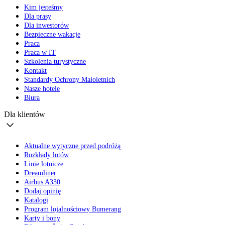
Kim jesteśmy
Dla prasy
Dla inwestorów
Bezpieczne wakacje
Praca
Praca w IT
Szkolenia turystyczne
Kontakt
Standardy Ochrony Małoletnich
Nasze hotele
Biura
Dla klientów
Aktualne wytyczne przed podróżą
Rozkłady lotów
Linie lotnicze
Dreamliner
Airbus A330
Dodaj opinię
Katalogi
Program lojalnościowy Bumerang
Karty i bony