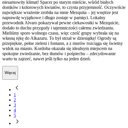
niesamowity klimat! Spacer po starym mieście, wśród białych
domków i kolorowych kwiatów, to czysta przyjemność. Oczywiście
największe wrażenie zrobiła na mnie Mezquita – jej wnętrze jest
naprawdę wyjątkowe i długo zostaje w pamięci. Lokalny
przewodnik Alvaro pokazywał pewne ciekawostki w Mezquicie,
dodało to duchu przygody i tajemniczości całemu zwiedzaniu.
Mieliśmy sporo wolnego czasu, więc cześć grupy wybrała się na
własną rękę do Alkazaru. To był strzał w dziesiątkę! Ogrody są
przepiękne, pełne zieleni i fontann, a z murów rozciąga się świetny
widok na miasto. Kordoba okazała się idealnym miejscem na
spokojne zwiedzanie, bez tłumów i pośpiechu – zdecydowanie
warto tu zajrzeć, nawet jeśli tylko na jeden dzień.
Więcej
1
2
3
4
5