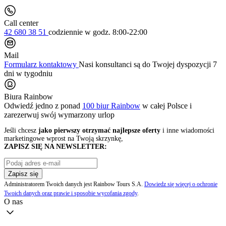
Call center
42 680 38 51
codziennie
w godz. 8:00-22:00
Mail
Formularz kontaktowy
Nasi konsultanci są do Twojej dyspozycji 7
dni w tygodniu
Biura Rainbow
Odwiedź jedno z ponad
100 biur Rainbow
w całej Polsce i
zarezerwuj swój
wymarzony urlop
Jeśli chcesz
jako pierwszy otrzymać najlepsze oferty
i inne wiadomości
marketingowe wprost na Twoją skrzynkę,
ZAPISZ SIĘ NA NEWSLETTER:
Zapisz się
Administratorem Twoich danych jest Rainbow Tours S.A.
Dowiedz się więcej o ochronie
Twoich danych oraz prawie i sposobie wycofania zgody
.
O nas