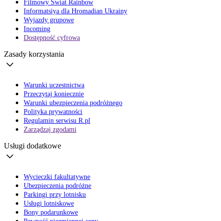
Filmowy Świat Rainbow
Informatsiya dla Hromadian Ukrainy
Wyjazdy grupowe
Incoming
Dostępność cyfrowa
Zasady korzystania
Warunki uczestnictwa
Przeczytaj koniecznie
Warunki ubezpieczenia podróżnego
Polityka prywatności
Regulamin serwisu R.pl
Zarządzaj zgodami
Usługi dodatkowe
Wycieczki fakultatywne
Ubezpieczenia podróżne
Parkingi przy lotnisku
Usługi lotniskowe
Bony podarunkowe