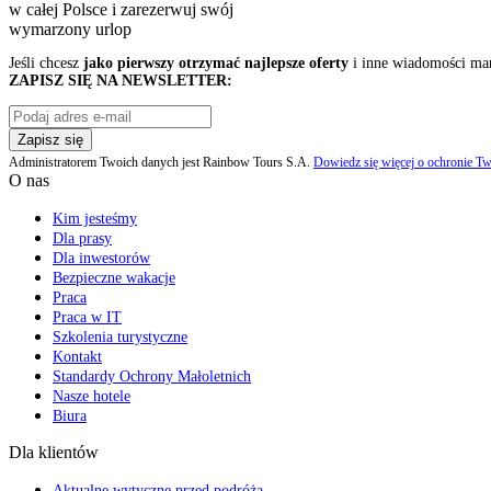
w całej Polsce i zarezerwuj swój
wymarzony urlop
Jeśli chcesz
jako pierwszy otrzymać najlepsze oferty
i inne wiadomości ma
ZAPISZ SIĘ NA NEWSLETTER:
Zapisz się
Administratorem Twoich danych jest Rainbow Tours S.A.
Dowiedz się więcej o ochronie Tw
O nas
Kim jesteśmy
Dla prasy
Dla inwestorów
Bezpieczne wakacje
Praca
Praca w IT
Szkolenia turystyczne
Kontakt
Standardy Ochrony Małoletnich
Nasze hotele
Biura
Dla klientów
Aktualne wytyczne przed podróżą