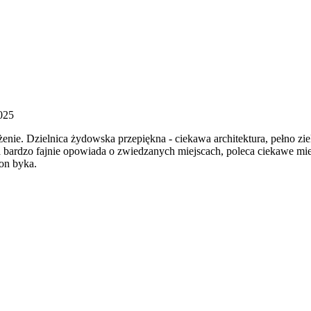
025
enie. Dzielnica żydowska przepiękna - ciekawa architektura, pełno z
bardzo fajnie opowiada o zwiedzanych miejscach, poleca ciekawe mie
gon byka.