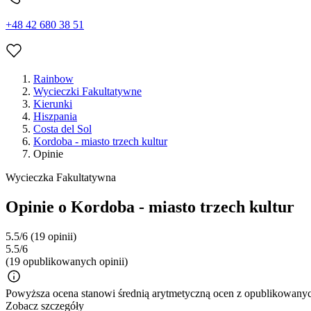
+48 42 680 38 51
Rainbow
Wycieczki Fakultatywne
Kierunki
Hiszpania
Costa del Sol
Kordoba - miasto trzech kultur
Opinie
Wycieczka Fakultatywna
Opinie o Kordoba - miasto trzech kultur
5.5/6
(19 opinii)
5.5/6
(19 opublikowanych opinii)
Powyższa ocena stanowi średnią arytmetyczną ocen z opublikowanych
Zobacz szczegóły