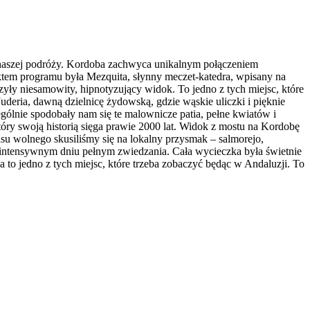
 naszej podróży. Kordoba zachwyca unikalnym połączeniem
nktem programu była Mezquita, słynny meczet-katedra, wpisany na
y niesamowity, hipnotyzujący widok. To jedno z tych miejsc, które
deria, dawną dzielnicę żydowską, gdzie wąskie uliczki i pięknie
gólnie spodobały nam się te malownicze patia, pełne kwiatów i
tóry swoją historią sięga prawie 2000 lat. Widok z mostu na Kordobę
su wolnego skusiliśmy się na lokalny przysmak – salmorejo,
o intensywnym dniu pełnym zwiedzania. Cała wycieczka była świetnie
to jedno z tych miejsc, które trzeba zobaczyć będąc w Andaluzji. To