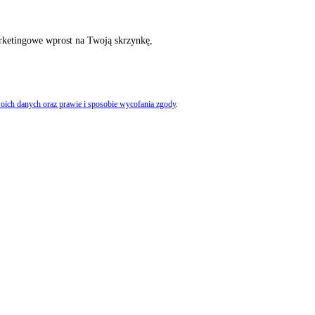
rketingowe wprost na Twoją skrzynkę,
oich danych oraz prawie i sposobie wycofania zgody
.