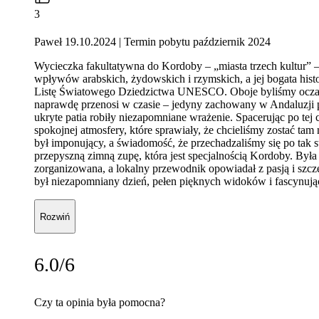
3
Paweł 19.10.2024
| Termin pobytu październik 2024
Wycieczka fakultatywna do Kordoby – „miasta trzech kultur”
wpływów arabskich, żydowskich i rzymskich, a jej bogata hist
Listę Światowego Dziedzictwa UNESCO. Oboje byliśmy oczarow
naprawdę przenosi w czasie – jedyny zachowany w Andaluzji pr
ukryte patia robiły niezapomniane wrażenie. Spacerując po te
spokojnej atmosfery, które sprawiały, że chcieliśmy zostać ta
był imponujący, a świadomość, że przechadzaliśmy się po tak 
przepyszną zimną zupę, która jest specjalnością Kordoby. Był
zorganizowana, a lokalny przewodnik opowiadał z pasją i szcz
był niezapomniany dzień, pełen pięknych widoków i fascynujący
Rozwiń
6.0/6
Czy ta opinia była pomocna?