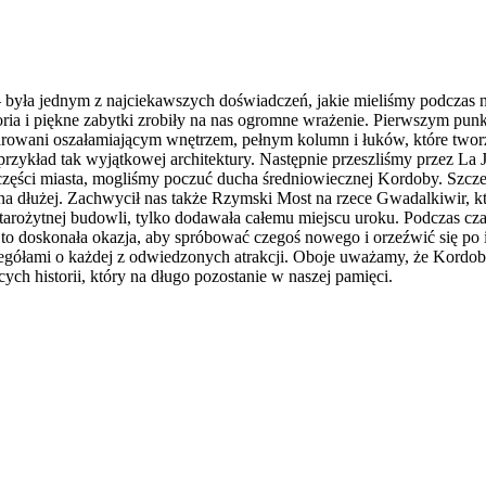
 – była jednym z najciekawszych doświadczeń, jakie mieliśmy podczas
oria i piękne zabytki zrobiły na nas ogromne wrażenie. Pierwszym pu
ani oszałamiającym wnętrzem, pełnym kolumn i łuków, które tworzył
zykład tak wyjątkowej architektury. Następnie przeszliśmy przez La Ju
j części miasta, mogliśmy poczuć ducha średniowiecznej Kordoby. Szcze
m na dłużej. Zachwycił nas także Rzymski Most na rzece Gwadalkiwir, k
starożytnej budowli, tylko dodawała całemu miejscu uroku. Podczas cza
a to doskonała okazja, aby spróbować czegoś nowego i orzeźwić się p
egółami o każdej z odwiedzonych atrakcji. Oboje uważamy, że Kordoba 
ch historii, który na długo pozostanie w naszej pamięci.