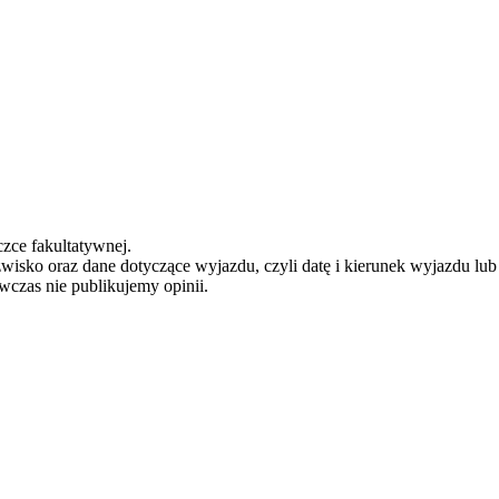
zce fakultatywnej.
zwisko oraz dane dotyczące wyjazdu, czyli datę i kierunek wyjazdu lu
ówczas nie publikujemy opinii.