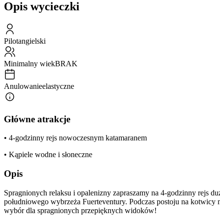
Opis wycieczki
Pilot
angielski
Minimalny wiek
BRAK
Anulowanie
elastyczne
Główne atrakcje
• 4-godzinny rejs nowoczesnym katamaranem
• Kąpiele wodne i słoneczne
Opis
Spragnionych relaksu i opalenizny zapraszamy na 4-godzinny rejs 
południowego wybrzeża Fuerteventury. Podczas postoju na kotwicy 
wybór dla spragnionych przepięknych widoków!