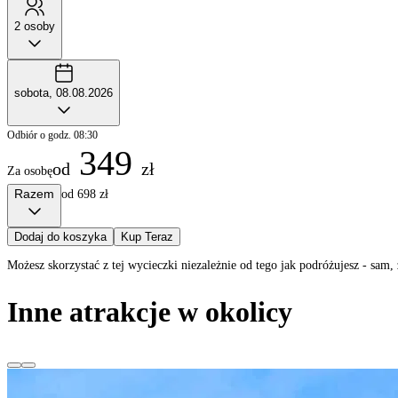
2 osoby
sobota, 08.08.2026
Odbiór o godz. 08:30
349
od
zł
Za osobę
Razem
od 698 zł
Dodaj do koszyka
Kup Teraz
Możesz skorzystać z tej wycieczki niezależnie od tego jak podróżujesz - sa
Inne atrakcje w okolicy