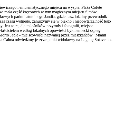
iewiczego i emblematycznego miejsca na wyspie. Plaża Cofete
ylko mała część kręconych w tym magicznym miejscu filmów.
kowych parku naturalnego Jandia, gdzie nasz lokalny przewodnik
zas czasu wolnego, zanurzymy się w piękno i niepowtarzalność tego
Jest to raj dla miłośników przyrody i fotografii, miejsce
właścicielem według lokalnych opowieści był niemiecki szpieg
Morro Jable - miejscowości nazwanej przez mieszkańców "Miami
Costa Calma odwiedźmy jeszcze punkt widokowy na Lagunę Sotavento.