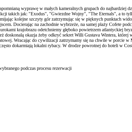
ezapomnianą wyprawę w małych kameralnych grupach do najbardziej dz
cji takich jak: "Exodus", "Gwiezdne Wojny", "The Eternals", a to t
jając kolejne szczyty gór zatrzymując się w pięknych punktach wido
jscem. Docierając na zachodnie wybrzeże, na samej plaży Cofete podc
 urokami krajobrazu odetchniemy głęboko powietrzem atlantyckiej bryzy. 
ż doskonalą okazja żeby odkryć sekret Willi Gustava Wintera, której 
owej. Wracając do cywilizacji zatrzymamy się na chwile w porcie w 
 często dokarmiają lokalni rybacy. W drodze powrotnej do hoteli w 
u wybranego podczas procesu rezerwacji