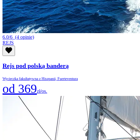
6.0/6
(4 opinie)
REJS
Rejs pod polską banderą
Wycieczka fakultatywna z Hiszpanii, Fuerteventura
od 369
zł/os.