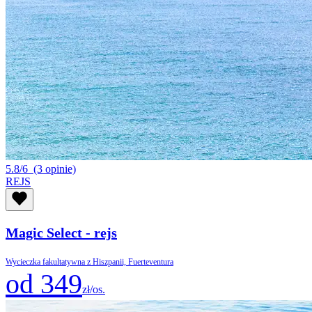
5.8/6
(3 opinie)
REJS
Magic Select - rejs
Wycieczka fakultatywna z Hiszpanii, Fuerteventura
od 349
zł/os.