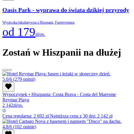
Oasis Park - wyprawa do świata dzikiej przyrody
Wycieczka fakultatywna z Hiszpanii, Fuerteventura
od 179
zł/os.
Zostań w Hiszpanii na dłużej
5.0/6
(279 opinii)
Wypoczynek
•
Hiszpania: Costa Brava - Costa del Maresme
Reymar Playa
2 142
zł/os.
Cena regularna:
2 692
zł
Najniższa cena z 30 dni: 2 142 zł
4.8/6
(102 opinie)