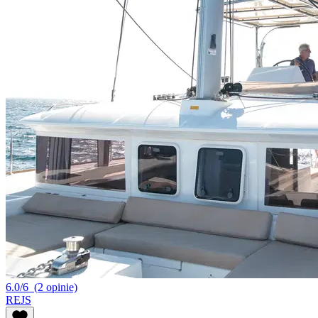
6.0/6
(2 opinie)
REJS