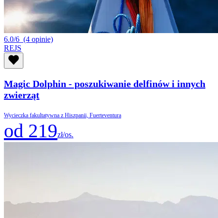
6.0/6
(4 opinie)
REJS
Magic Dolphin - poszukiwanie delfinów i innych
zwierząt
Wycieczka fakultatywna z Hiszpanii, Fuerteventura
od 219
zł/os.