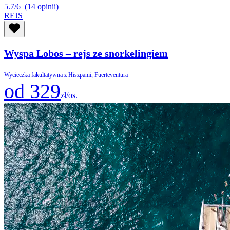
5.7/6
(14 opinii)
REJS
Wyspa Lobos – rejs ze snorkelingiem
Wycieczka fakultatywna z Hiszpanii, Fuerteventura
od 329
zł/os.