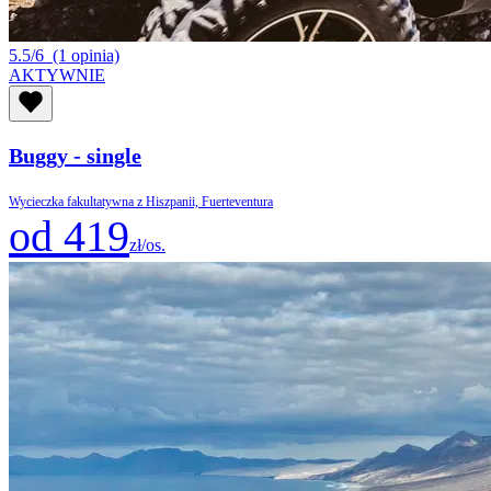
5.5/6
(1 opinia)
AKTYWNIE
Buggy - single
Wycieczka fakultatywna z Hiszpanii, Fuerteventura
od 419
zł/os.