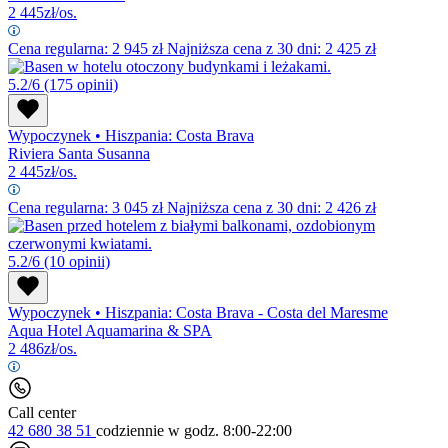
2 445
zł/os.
Cena regularna:
2 945
zł
Najniższa cena z 30 dni: 2 425 zł
5.2/6
(175 opinii)
Wypoczynek
•
Hiszpania: Costa Brava
Riviera Santa Susanna
2 445
zł/os.
Cena regularna:
3 045
zł
Najniższa cena z 30 dni: 2 426 zł
5.2/6
(10 opinii)
Wypoczynek
•
Hiszpania: Costa Brava - Costa del Maresme
Aqua Hotel Aquamarina & SPA
2 486
zł/os.
Call center
42 680 38 51
codziennie
w godz. 8:00-22:00