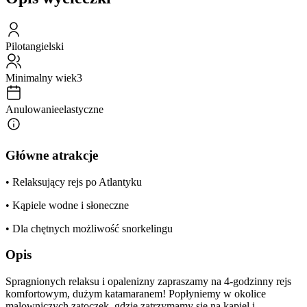
Pilot
angielski
Minimalny wiek
3
Anulowanie
elastyczne
Główne atrakcje
• Relaksujący rejs po Atlantyku
• Kąpiele wodne i słoneczne
• Dla chętnych możliwość snorkelingu
Opis
Spragnionych relaksu i opalenizny zapraszamy na 4-godzinny rejs
komfortowym, dużym katamaranem! Popłyniemy w okolice
malowniczych zatoczek, gdzie zatrzymamy się na kąpiel i