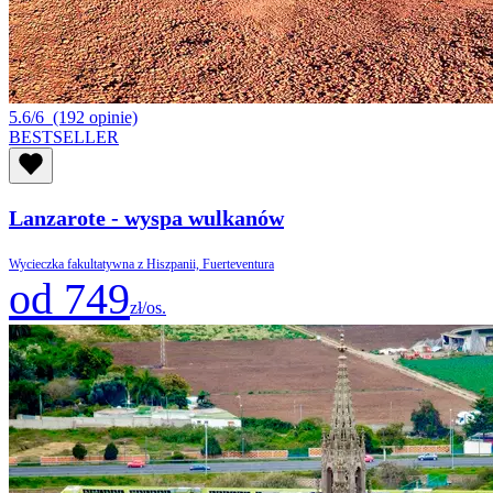
5.6/6
(192 opinie)
BESTSELLER
Lanzarote - wyspa wulkanów
Wycieczka fakultatywna z Hiszpanii, Fuerteventura
od 749
zł/os.