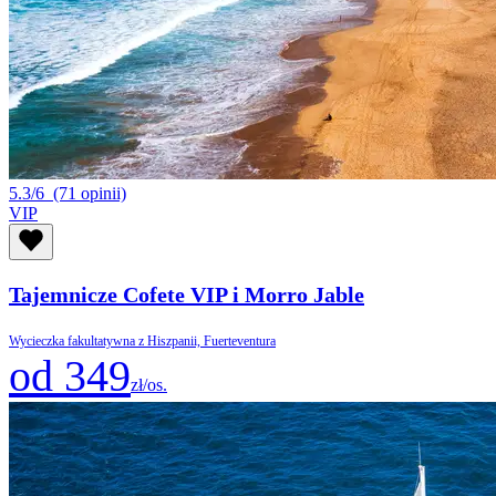
5.3/6
(71 opinii)
VIP
Tajemnicze Cofete VIP i Morro Jable
Wycieczka fakultatywna z Hiszpanii, Fuerteventura
od 349
zł/os.