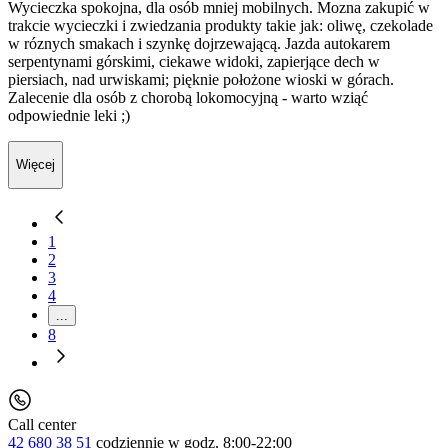
Wycieczka spokojna, dla osób mniej mobilnych. Mozna zakupić w
trakcie wycieczki i zwiedzania produkty takie jak: oliwę, czekolade
w róznych smakach i szynkę dojrzewającą. Jazda autokarem
serpentynami górskimi, ciekawe widoki, zapierjące dech w
piersiach, nad urwiskami; pięknie położone wioski w górach.
Zalecenie dla osób z chorobą lokomocyjną - warto wziąć
odpowiednie leki ;)
Więcej
1
2
3
4
...
8
Call center
42 680 38 51
codziennie
w godz. 8:00-22:00