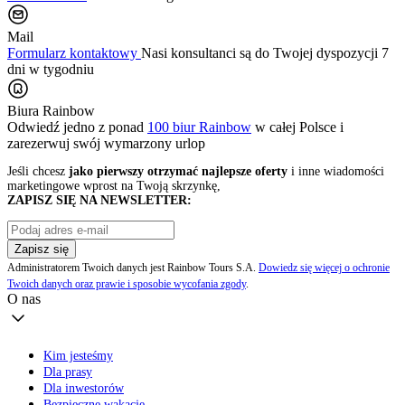
Mail
Formularz kontaktowy
Nasi konsultanci są do Twojej dyspozycji 7
dni w tygodniu
Biura Rainbow
Odwiedź jedno z ponad
100 biur Rainbow
w całej Polsce i
zarezerwuj swój
wymarzony urlop
Jeśli chcesz
jako pierwszy otrzymać najlepsze oferty
i inne wiadomości
marketingowe wprost na Twoją skrzynkę,
ZAPISZ SIĘ NA NEWSLETTER:
Zapisz się
Administratorem Twoich danych jest Rainbow Tours S.A.
Dowiedz się więcej o ochronie
Twoich danych oraz prawie i sposobie wycofania zgody
.
O nas
Kim jesteśmy
Dla prasy
Dla inwestorów
Bezpieczne wakacje