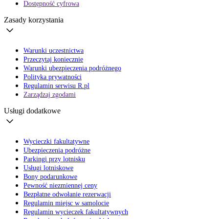
Dostępność cyfrowa
Zasady korzystania
Warunki uczestnictwa
Przeczytaj koniecznie
Warunki ubezpieczenia podróżnego
Polityka prywatności
Regulamin serwisu R.pl
Zarządzaj zgodami
Usługi dodatkowe
Wycieczki fakultatywne
Ubezpieczenia podróżne
Parkingi przy lotnisku
Usługi lotniskowe
Bony podarunkowe
Pewność niezmiennej ceny
Bezpłatne odwołanie rezerwacji
Regulamin miejsc w samolocie
Regulamin wycieczek fakultatywnych