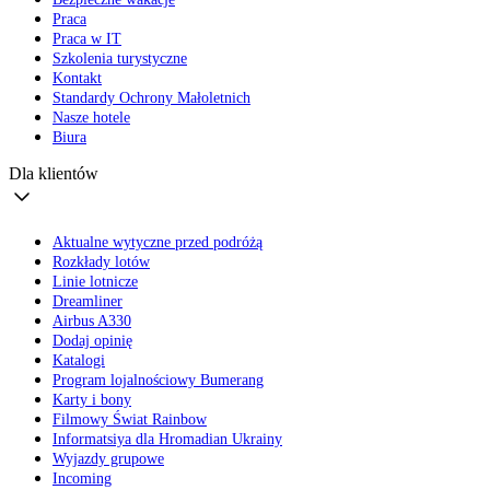
Praca
Praca w IT
Szkolenia turystyczne
Kontakt
Standardy Ochrony Małoletnich
Nasze hotele
Biura
Dla klientów
Aktualne wytyczne przed podróżą
Rozkłady lotów
Linie lotnicze
Dreamliner
Airbus A330
Dodaj opinię
Katalogi
Program lojalnościowy Bumerang
Karty i bony
Filmowy Świat Rainbow
Informatsiya dla Hromadian Ukrainy
Wyjazdy grupowe
Incoming