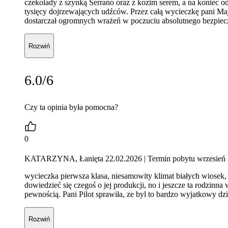
czekolady z szynką Serrano oraz z kozim serem, a na koniec o
tysięcy dojrzewających udźców. Przez całą wycieczkę pani Maj
dostarczał ogromnych wrażeń w poczuciu absolutnego bezpiecz
Rozwiń
6.0/6
Czy ta opinia była pomocna?
0
KATARZYNA, Łanięta 22.02.2026
| Termin pobytu wrzesień
wycieczka pierwsza klasa, niesamowity klimat białych wiosek, c
dowiedzieć się czegoś o jej produkcji, no i jeszcze ta rodzin
pewnością. Pani Pilot sprawiła, ze byl to bardzo wyjatkowy dz
Rozwiń