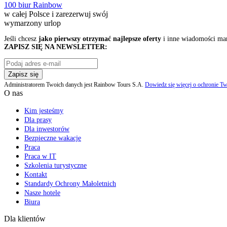
100 biur Rainbow
w całej Polsce i zarezerwuj swój
wymarzony urlop
Jeśli chcesz
jako pierwszy otrzymać najlepsze oferty
i inne wiadomości ma
ZAPISZ SIĘ NA NEWSLETTER:
Zapisz się
Administratorem Twoich danych jest Rainbow Tours S.A.
Dowiedz się więcej o ochronie Tw
O nas
Kim jesteśmy
Dla prasy
Dla inwestorów
Bezpieczne wakacje
Praca
Praca w IT
Szkolenia turystyczne
Kontakt
Standardy Ochrony Małoletnich
Nasze hotele
Biura
Dla klientów