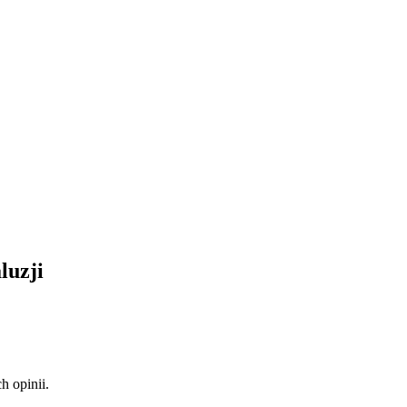
luzji
 opinii.