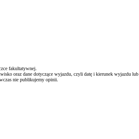
zce fakultatywnej.
zwisko oraz dane dotyczące wyjazdu, czyli datę i kierunek wyjazdu lu
ówczas nie publikujemy opinii.