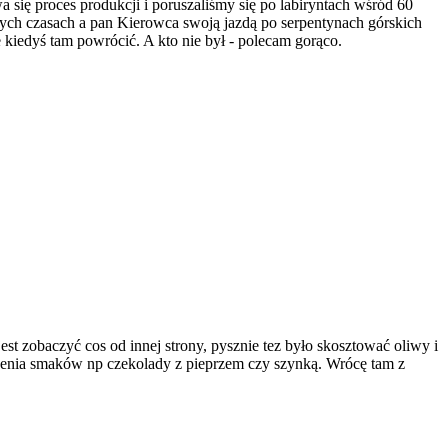
się proces produkcji i poruszaliśmy się po labiryntach wśród 60
cnych czasach a pan Kierowca swoją jazdą po serpentynach górskich
kiedyś tam powrócić. A kto nie był - polecam gorąco.
est zobaczyć cos od innej strony, pysznie tez było skosztować oliwy i
łączenia smaków np czekolady z pieprzem czy szynką. Wrócę tam z