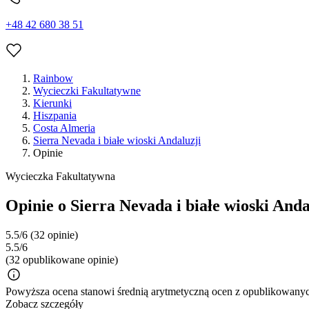
+48 42 680 38 51
Rainbow
Wycieczki Fakultatywne
Kierunki
Hiszpania
Costa Almeria
Sierra Nevada i białe wioski Andaluzji
Opinie
Wycieczka Fakultatywna
Opinie o Sierra Nevada i białe wioski Anda
5.5/6
(32 opinie)
5.5/6
(32 opublikowane opinie)
Powyższa ocena stanowi średnią arytmetyczną ocen z opublikowanych
Zobacz szczegóły