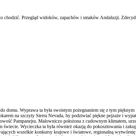
 dużo chodzić. Przegląd widoków, zapachów i smaków Andaluzji. Zdecy
do domu. Wyprawa ta była swoistym pożegnaniem się z tym pięknym re
tokarem na szczyty Sierra Nevada, by podziwiać piękne pejzaże i wyp
scowość Pampanejra. Malowniczo położona z cudownym klimatem, urzeka
m świecie. Wycieczka ta była również okazją do pokosztowania i zaku
ających wszelkie konkursy krajowe i światowe, regionalną wytwórni