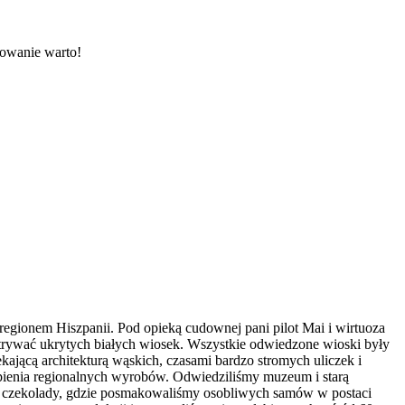
dowanie warto!
gionem Hiszpanii. Pod opieką cudownej pani pilot Mai i wirtuoza
atrywać ukrytych białych wiosek. Wszystkie odwiedzone wioski były
jącą architekturą wąskich, czasami bardzo stromych uliczek i
pienia regionalnych wyrobów. Odwiedziliśmy muzeum i starą
ę czekolady, gdzie posmakowaliśmy osobliwych samów w postaci