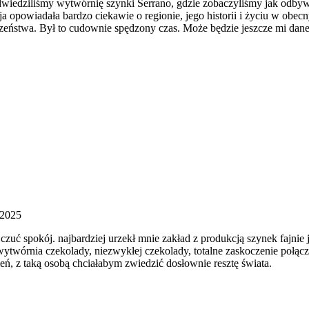
dwiedziliśmy wytwórnię szynki Serrano, gdzie zobaczyliśmy jak odbywa 
a opowiadała bardzo ciekawie o regionie, jego historii i życiu w obe
eństwa. Był to cudownie spędzony czas. Może będzie jeszcze mi dane 
 2025
zuć spokój. najbardziej urzekł mnie zakład z produkcją szynek fajnie j
na wytwórnia czekolady, niezwykłej czekolady, totalne zaskoczenie po
ień, z taką osobą chciałabym zwiedzić dosłownie resztę świata.