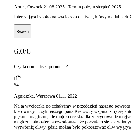
Artur , Otwock 21.08.2025
| Termin pobytu sierpień 2025
Interesująca i spokojna wycieczka dla tych, którzy nie lubią
Rozwiń
6.0/6
Czy ta opinia była pomocna?
54
Agnieszka, Warszawa 01.11.2022
Na tą wycieczkę pojechałyśmy w przeddzień naszego powrotu 
kierownicy - czyli naszego pana Kierowcy wspinaliśmy się au
piękne i magiczne, ale moje serce skradła zdecydowanie miej
magiczną atmosferą spowodowała, że poczułam się jak w inny
wytwórnię oliwy, gdzie można było pokosztować oliw wygryw