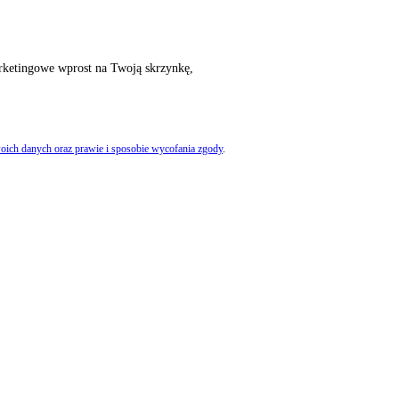
rketingowe wprost na Twoją skrzynkę,
oich danych oraz prawie i sposobie wycofania zgody
.