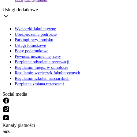
Usługi dodatkowe
Wycieczki fakultatywne
Ubezpieczenia podróżne
Parkingi przy lotnisku
Usługi lotniskowe
Bony podarunkowe
Pewność niezmiennej ceny
Bezpłatne odwołanie rezerwacji
Regulamin miejsc w samolocie
Regulamin wycieczek fakultatywnych
Regulamin szkoleń narciarskich
Bezpłatna zmiana rezerwacji
Social media
Kanały płatności