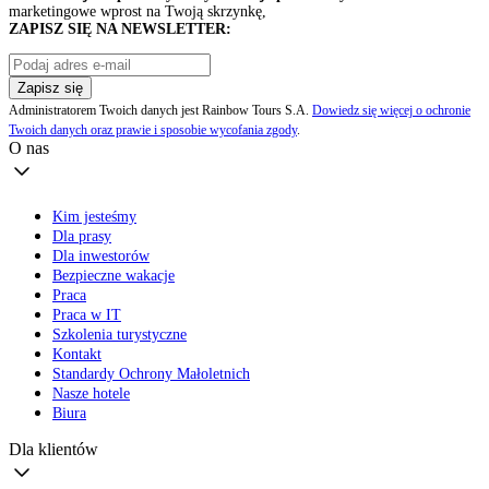
marketingowe wprost na Twoją skrzynkę,
ZAPISZ SIĘ NA NEWSLETTER:
Zapisz się
Administratorem Twoich danych jest Rainbow Tours S.A.
Dowiedz się więcej o ochronie
Twoich danych oraz prawie i sposobie wycofania zgody
.
O nas
Kim jesteśmy
Dla prasy
Dla inwestorów
Bezpieczne wakacje
Praca
Praca w IT
Szkolenia turystyczne
Kontakt
Standardy Ochrony Małoletnich
Nasze hotele
Biura
Dla klientów