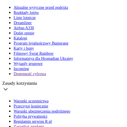
Aktualne wytyczne przed podróżą
Rozkłady lotów
Linie lotnicze
Dreamliner
Airbus A330
Dodaj opinię
Katalogi
Program lojalnościowy Bumerang
Karty i bony
Filmowy Świat Rainbow
Informatsiya dla Hromadian Ukrainy
Wyjazdy grupowe
Incoming
Dostępność cyfrowa
Zasady korzystania
Warunki uczestnictwa
Przeczytaj koniecznie
Warunki ubezpieczenia podróżnego
Polityka prywatności
Regulamin serwisu R.pl
Zarządzaj zgodami