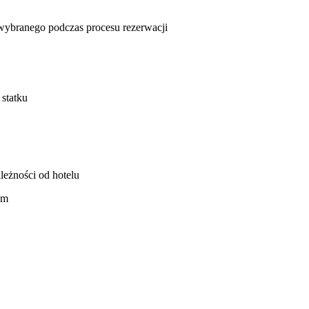
u wybranego podczas procesu rezerwacji
 statku
leżności od hotelu
em