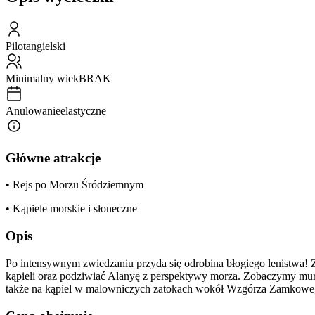
Pilot
angielski
Minimalny wiek
BRAK
Anulowanie
elastyczne
Główne atrakcje
• Rejs po Morzu Śródziemnym
• Kąpiele morskie i słoneczne
Opis
Po intensywnym zwiedzaniu przyda się odrobina błogiego lenistwa! Z
kąpieli oraz podziwiać Alanyę z perspektywy morza. Zobaczymy mury 
także na kąpiel w malowniczych zatokach wokół Wzgórza Zamkowego