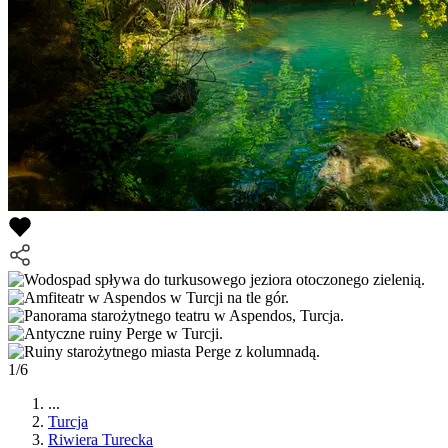
1/6
...
Turcja
Riwiera Turecka