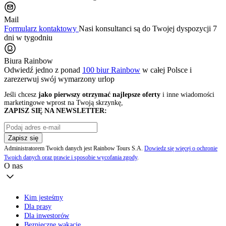
Mail
Formularz kontaktowy
Nasi konsultanci są do Twojej dyspozycji 7
dni w tygodniu
Biura Rainbow
Odwiedź jedno z ponad
100 biur Rainbow
w całej Polsce i
zarezerwuj swój
wymarzony urlop
Jeśli chcesz
jako pierwszy otrzymać najlepsze oferty
i inne wiadomości
marketingowe wprost na Twoją skrzynkę,
ZAPISZ SIĘ NA NEWSLETTER:
Zapisz się
Administratorem Twoich danych jest Rainbow Tours S.A.
Dowiedz się więcej o ochronie
Twoich danych oraz prawie i sposobie wycofania zgody
.
O nas
Kim jesteśmy
Dla prasy
Dla inwestorów
Bezpieczne wakacje