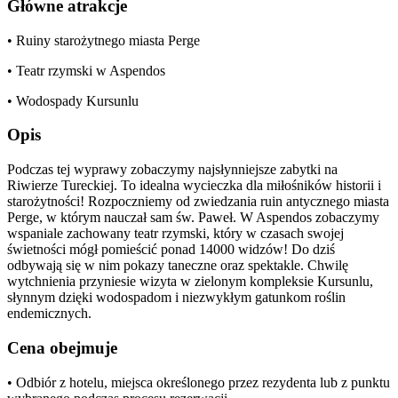
Główne atrakcje
• Ruiny starożytnego miasta Perge
• Teatr rzymski w Aspendos
• Wodospady Kursunlu
Opis
Podczas tej wyprawy zobaczymy najsłynniejsze zabytki na
Riwierze Tureckiej. To idealna wycieczka dla miłośników historii i
starożytności! Rozpoczniemy od zwiedzania ruin antycznego miasta
Perge, w którym nauczał sam św. Paweł. W Aspendos zobaczymy
wspaniale zachowany teatr rzymski, który w czasach swojej
świetności mógł pomieścić ponad 14000 widzów! Do dziś
odbywają się w nim pokazy taneczne oraz spektakle. Chwilę
wytchnienia przyniesie wizyta w zielonym kompleksie Kursunlu,
słynnym dzięki wodospadom i niezwykłym gatunkom roślin
endemicznych.
Cena obejmuje
• Odbiór z hotelu, miejsca określonego przez rezydenta lub z punktu