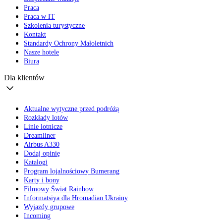
Praca
Praca w IT
Szkolenia turystyczne
Kontakt
Standardy Ochrony Małoletnich
Nasze hotele
Biura
Dla klientów
Aktualne wytyczne przed podróżą
Rozkłady lotów
Linie lotnicze
Dreamliner
Airbus A330
Dodaj opinię
Katalogi
Program lojalnościowy Bumerang
Karty i bony
Filmowy Świat Rainbow
Informatsiya dla Hromadian Ukrainy
Wyjazdy grupowe
Incoming