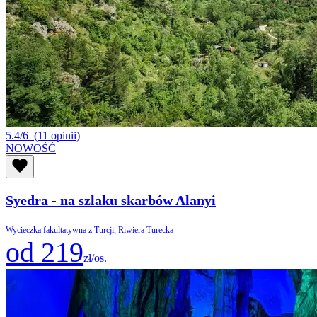
5.4/6
(11 opinii)
NOWOŚĆ
Syedra - na szlaku skarbów Alanyi
Wycieczka fakultatywna z Turcji, Riwiera Turecka
od 219
zł/os.