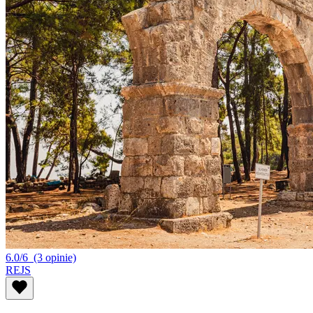
6.0/6
(3 opinie)
REJS