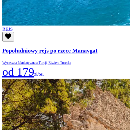
REJS
Popołudniowy rejs po rzece Manavgat
Wycieczka fakultatywna z Turcji, Riwiera Turecka
od 179
zł/os.