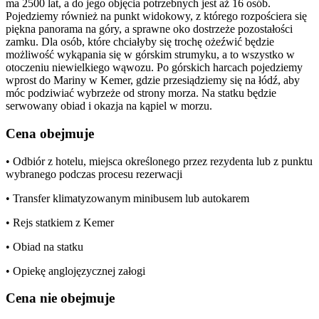
ma 2500 lat, a do jego objęcia potrzebnych jest aż 16 osób.
Pojedziemy również na punkt widokowy, z którego rozpościera się
piękna panorama na góry, a sprawne oko dostrzeże pozostałości
zamku. Dla osób, które chciałyby się trochę ożeźwić będzie
możliwość wykąpania się w górskim strumyku, a to wszystko w
otoczeniu niewielkiego wąwozu. Po górskich harcach pojedziemy
wprost do Mariny w Kemer, gdzie przesiądziemy się na łódź, aby
móc podziwiać wybrzeże od strony morza. Na statku będzie
serwowany obiad i okazja na kąpiel w morzu.
Cena obejmuje
• Odbiór z hotelu, miejsca określonego przez rezydenta lub z punktu
wybranego podczas procesu rezerwacji
• Transfer klimatyzowanym minibusem lub autokarem
• Rejs statkiem z Kemer
• Obiad na statku
• Opiekę anglojęzycznej załogi
Cena nie obejmuje