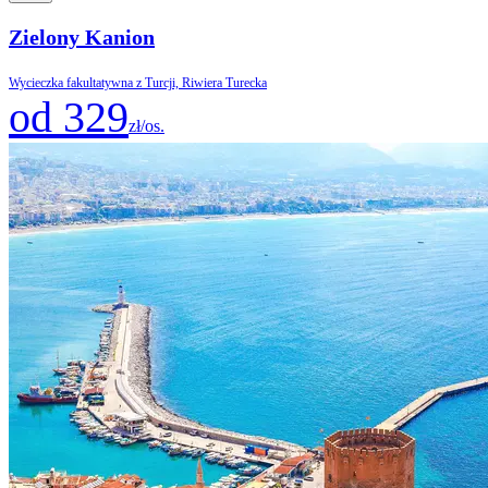
Zielony Kanion
Wycieczka fakultatywna z Turcji, Riwiera Turecka
od 329
zł/os.