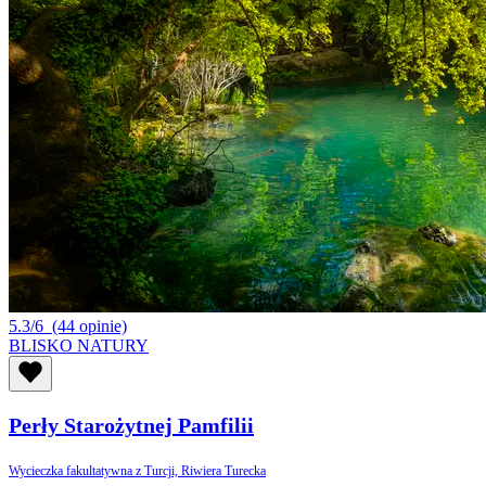
5.3/6
(44 opinie)
BLISKO NATURY
Perły Starożytnej Pamfilii
Wycieczka fakultatywna z Turcji, Riwiera Turecka