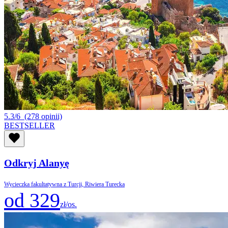
5.3/6
(278 opinii)
BESTSELLER
Odkryj Alanyę
Wycieczka fakultatywna z Turcji, Riwiera Turecka
od 329
zł/os.