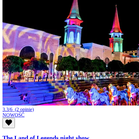
3.3/6
(2 opinie)
NOWOŚĆ
The Land of Legends night show