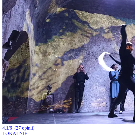
4.1/6
(27 opinii)
LOKALNIE