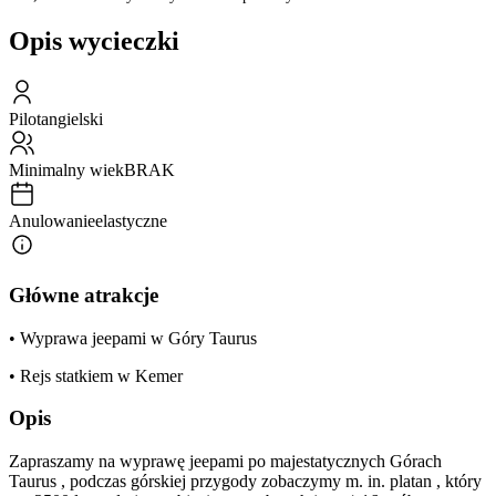
Opis wycieczki
Pilot
angielski
Minimalny wiek
BRAK
Anulowanie
elastyczne
Główne atrakcje
• Wyprawa jeepami w Góry Taurus
• Rejs statkiem w Kemer
Opis
Zapraszamy na wyprawę jeepami po majestatycznych Górach
Taurus , podczas górskiej przygody zobaczymy m. in. platan , który