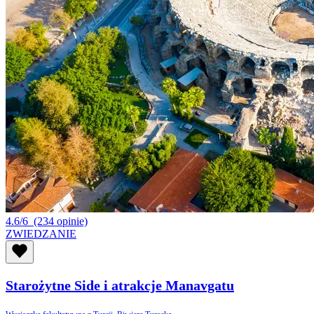
4.6/6
(234 opinie)
ZWIEDZANIE
Starożytne Side i atrakcje Manavgatu