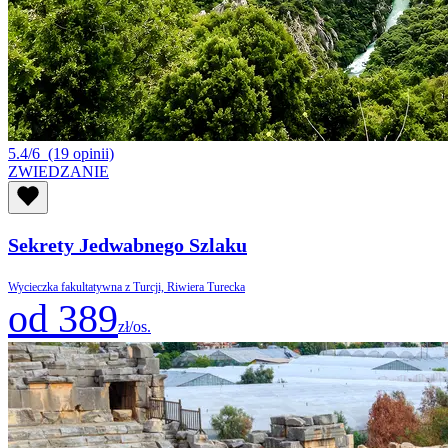
5.4/6
(19 opinii)
ZWIEDZANIE
Sekrety Jedwabnego Szlaku
Wycieczka fakultatywna z Turcji, Riwiera Turecka
od 389
zł/os.