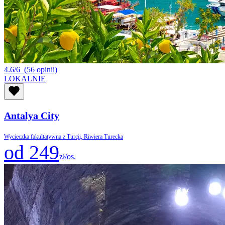
4.6/6
(56 opinii)
LOKALNIE
Antalya City
Wycieczka fakultatywna z Turcji, Riwiera Turecka
od 249
zł/os.