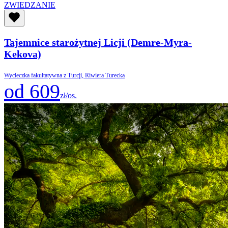
ZWIEDZANIE
Tajemnice starożytnej Licji (Demre-Myra-
Kekova)
Wycieczka fakultatywna z Turcji, Riwiera Turecka
od 609
zł/os.