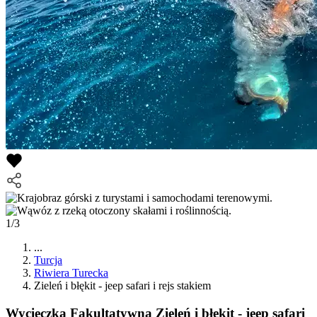
1/3
...
Turcja
Riwiera Turecka
Zieleń i błękit - jeep safari i rejs stakiem
Wycieczka Fakultatywna
Zieleń i błękit - jeep safari