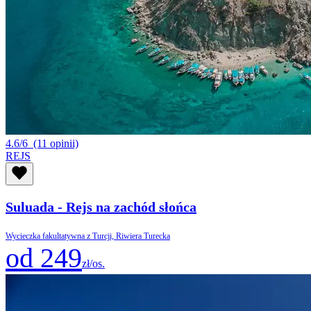
4.6/6
(11 opinii)
REJS
Suluada - Rejs na zachód słońca
Wycieczka fakultatywna z Turcji, Riwiera Turecka
od 249
zł/os.