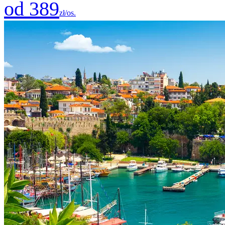
od 389
zł/os.