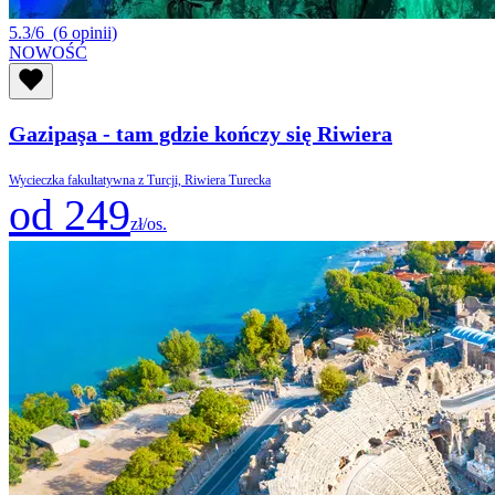
5.3/6
(6 opinii)
NOWOŚĆ
Gazipaşa - tam gdzie kończy się Riwiera
Wycieczka fakultatywna z Turcji, Riwiera Turecka
od 249
zł/os.