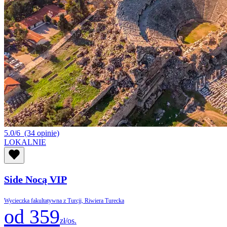
5.0/6
(34 opinie)
LOKALNIE
Side Nocą VIP
Wycieczka fakultatywna z Turcji, Riwiera Turecka
od 359
zł/os.