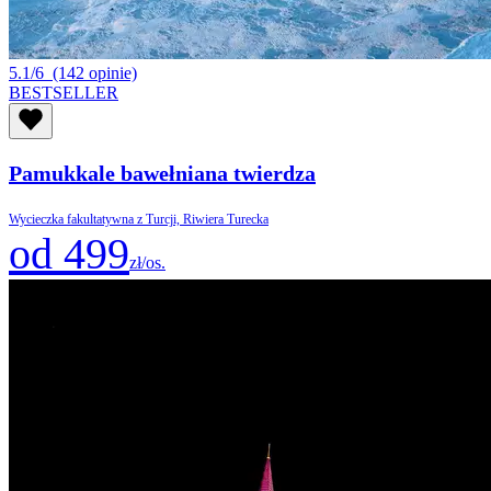
5.1/6
(142 opinie)
BESTSELLER
Pamukkale bawełniana twierdza
Wycieczka fakultatywna z Turcji, Riwiera Turecka
od 499
zł/os.