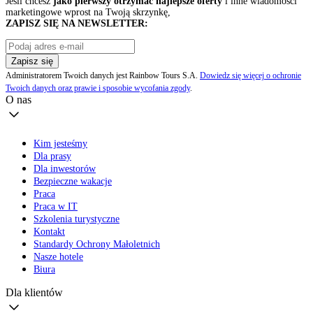
Jeśli chcesz
jako pierwszy otrzymać najlepsze oferty
i inne wiadomości
marketingowe wprost na Twoją skrzynkę,
ZAPISZ SIĘ NA NEWSLETTER:
Zapisz się
Administratorem Twoich danych jest Rainbow Tours S.A.
Dowiedz się więcej o ochronie
Twoich danych oraz prawie i sposobie wycofania zgody
.
O nas
Kim jesteśmy
Dla prasy
Dla inwestorów
Bezpieczne wakacje
Praca
Praca w IT
Szkolenia turystyczne
Kontakt
Standardy Ochrony Małoletnich
Nasze hotele
Biura
Dla klientów