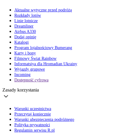
Aktualne wytyczne przed podróżą
Rozkłady lotów
Linie lotnicze
Dreamliner
Airbus A330
Dodaj opinię
Katalogi
Program lojalnościowy Bumerang
Karty i bony
Filmowy Świat Rainbow
Informatsiya dla Hromadian Ukrainy
Wyjazdy grupowe
Incoming
Dostępność cyfrowa
Zasady korzystania
Warunki uczestnictwa
Przeczytaj koniecznie
Warunki ubezpieczenia podróżnego
Polityka prywatności
Regulamin serwisu R.pl