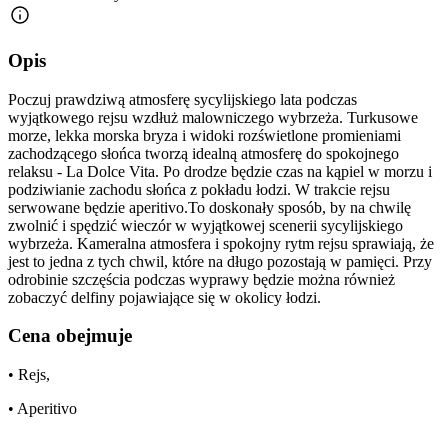
Opis
Poczuj prawdziwą atmosferę sycylijskiego lata podczas
wyjątkowego rejsu wzdłuż malowniczego wybrzeża. Turkusowe
morze, lekka morska bryza i widoki rozświetlone promieniami
zachodzącego słońca tworzą idealną atmosferę do spokojnego
relaksu - La Dolce Vita. Po drodze będzie czas na kąpiel w morzu i
podziwianie zachodu słońca z pokładu łodzi. W trakcie rejsu
serwowane będzie aperitivo.To doskonały sposób, by na chwilę
zwolnić i spędzić wieczór w wyjątkowej scenerii sycylijskiego
wybrzeża. Kameralna atmosfera i spokojny rytm rejsu sprawiają, że
jest to jedna z tych chwil, które na długo pozostają w pamięci. Przy
odrobinie szczęścia podczas wyprawy będzie można również
zobaczyć delfiny pojawiające się w okolicy łodzi.
Cena obejmuje
• Rejs,
• Aperitivo