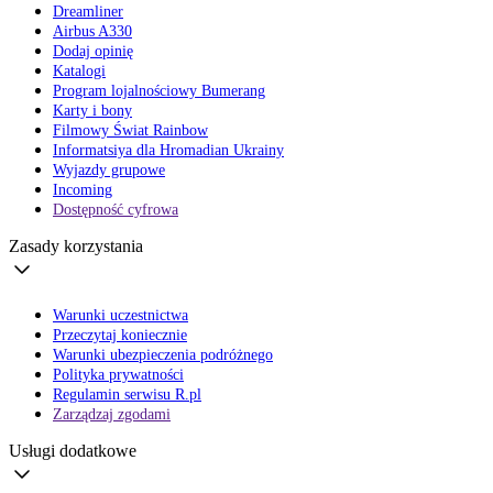
Dreamliner
Airbus A330
Dodaj opinię
Katalogi
Program lojalnościowy Bumerang
Karty i bony
Filmowy Świat Rainbow
Informatsiya dla Hromadian Ukrainy
Wyjazdy grupowe
Incoming
Dostępność cyfrowa
Zasady korzystania
Warunki uczestnictwa
Przeczytaj koniecznie
Warunki ubezpieczenia podróżnego
Polityka prywatności
Regulamin serwisu R.pl
Zarządzaj zgodami
Usługi dodatkowe