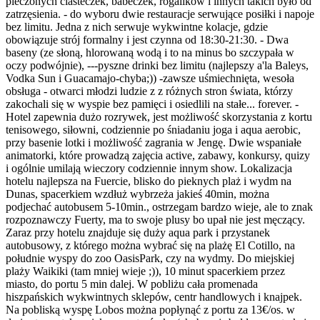
pieczonych ciasteczek, babeczek, rogalików i innych takich było od
zatrzęsienia. - do wyboru dwie restauracje serwujące posiłki i napoje
bez limitu. Jedna z nich serwuje wykwintne kolacje, gdzie
obowiązuje strój formalny i jest czynna od 18:30-21:30. - Dwa
baseny (ze słoną, hlorowaną wodą i to na minus bo szczypała w
oczy podwójnie), ---pyszne drinki bez limitu (najlepszy a'la Baleys,
Vodka Sun i Guacamajo-chyba;)) -zawsze uśmiechnięta, wesoła
obsługa - otwarci młodzi ludzie z z różnych stron świata, którzy
zakochali się w wyspie bez pamięci i osiedlili na stałe... forever. -
Hotel zapewnia dużo rozrywek, jest możliwość skorzystania z kortu
tenisowego, siłowni, codziennie po śniadaniu joga i aqua aerobic,
przy basenie lotki i możliwość zagrania w Jengę. Dwie wspaniałe
animatorki, które prowadzą zajęcia active, zabawy, konkursy, quizy
i ogólnie umilają wieczory codziennie innym show. Lokalizacja
hotelu najlepsza na Fuercie, blisko do pieknych plaż i wydm na
Dunas, spacerkiem wzdłuż wybrzeża jakieś 40min, można
podjechać autobusem 5-10min., ostrzegam bardzo wieje, ale to znak
rozpoznawczy Fuerty, ma to swoje plusy bo upał nie jest męczący.
Zaraz przy hotelu znajduje się duży aqua park i przystanek
autobusowy, z którego można wybrać się na plażę El Cotillo, na
południe wyspy do zoo OasisPark, czy na wydmy. Do miejskiej
plaży Waikiki (tam mniej wieje ;)), 10 minut spacerkiem przez
miasto, do portu 5 min dalej. W pobliżu cała promenada
hiszpańskich wykwintnych sklepów, centr handlowych i knajpek.
Na pobliską wyspę Lobos można popłynąć z portu za 13€/os. w