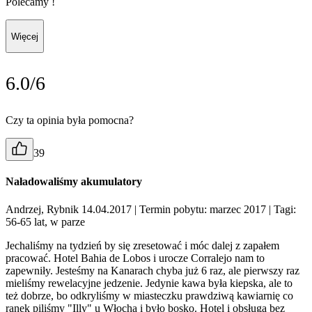
Polecamy !
Więcej
6.0/6
Czy ta opinia była pomocna?
39
Naładowaliśmy akumulatory
Andrzej, Rybnik 14.04.2017
| Termin pobytu: marzec 2017
| Tagi:
56-65 lat, w parze
Jechaliśmy na tydzień by się zresetować i móc dalej z zapałem
pracować. Hotel Bahia de Lobos i urocze Corralejo nam to
zapewniły. Jesteśmy na Kanarach chyba już 6 raz, ale pierwszy raz
mieliśmy rewelacyjne jedzenie. Jedynie kawa była kiepska, ale to
też dobrze, bo odkryliśmy w miasteczku prawdziwą kawiarnię co
ranek piliśmy "Illy" u Włocha i było bosko. Hotel i obsługa bez