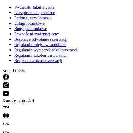
Wycieczki fakultatywne
Ubezpieczenia podróżne
Parkingi przy lotnisku
Usługi lotniskowe
Bony podarunkowe
Pewność niezmiennej ceny
Bezpłatne odwołanie rezerwacji
Regulamin miejsc w samolocie
Regulamin wycieczek fakultatywnych
Regulamin szkoleń narciarskich
Bezpłatna zmiana rezerwacji
Social media
Kanały płatności