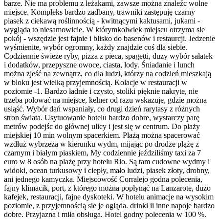
barze. Nie ma problemu z leżakami, zawsze można znaleźc wolne
miejsce. Kompleks bardzo zadbany, trawniki zastępuję czarny
piasek z ciekawą roślinnością - kwitnącymi kaktusami, jukami -
wygląda to niesamowicie. W którymkolwiek miejscu otrzyma sie
pokój - wszędzie jest fajnie i blisko do basenów i restaurcji. Jedzenie
wyśmienite, wybór ogromny, każdy znajdzie coś dla siebie.
Codziennie świeże ryby, pizza z pieca, spagetti, duzy wybór sałatek
i dodatków, przepyszne owoce, ciasta, lody. Śniadanie i lunch
można zjeść na zewnątrz, co dla ludzi, którzy na codzień mieszkają
w bloku jest wielką przyjemnością. Kolacje w restauracji w
poziomie -1. Bardzo ładnie i czysto, stoliki pięknie nakryte, nie
trzeba polować na miejsce, kelner od razu wskazuje, gdzie można
usiąść. Wybór dań wspaniały, co drugi dzień rarytasy z różnych
stron świata. Usytuowanie hotelu bardzo dobre, wystarczy parę
metrów podejśc do głównej ulicy i jest się w centrum. Do plaży
miejskiej 10 min wolnym spacerkiem. Plażą można spacerować
wzdłuż wybrzeża w kierunku wydm, mijając po drodze plążę z
czarnym i białym piaskiem, My codziennie jeździliśmy taxi za 7
euro w 8 osób na plażę przy hotelu Rio. Są tam cudowne wydmy i
widoki, ocean turkusowy i ciepły, mało ludzi, piasek złoty, drobny,
ani jednego kamyczka. Miejscowość Corralejo godna polecenia,
fajny klimacik, port, z którego można popłynąć na Lanzarote, dużo
kafejek, restauracji, fajne dyskoteki. W hotelu animacje na wysokim
poziomie, z przyjemnością sie je ogląda. drinki ii inne napoje bardzo
dobre. Przyjazna i miła obsługa. Hotel godny polecenia w 100 %.