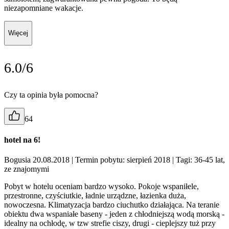
niezapomniane wakacje.
Więcej
6.0/6
Czy ta opinia była pomocna?
64
hotel na 6!
Bogusia 20.08.2018
| Termin pobytu: sierpień 2018
| Tagi: 36-45 lat,
ze znajomymi
Pobyt w hotelu oceniam bardzo wysoko. Pokoje wspaniłele,
przestronne, czyściutkie, ładnie urządzne, łazienka duża,
nowoczesna. Klimatyzacja bardzo ciuchutko działająca. Na teranie
obiektu dwa wspaniałe baseny - jeden z chłodniejszą wodą morską -
idealny na ochłodę, w tzw strefie ciszy, drugi - cieplejszy tuż przy