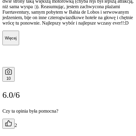
dwie strony taką większą motorówką (chyba rejs był lepszą atrakcją,
niż sama wyspa :)). Reasumując, jestem zachwycona plażami
Fuertaventury, samym pobytem w Bahia de Lobos i serwowanym
jedzeniem, bije on inne czterogwiazdkowe hotele na głowę i chętnie
wrócę tu ponownie. Najlepszy wybór i najlepsze wczasy ever!!:D
Więcej
10
6.0/6
Czy ta opinia była pomocna?
2