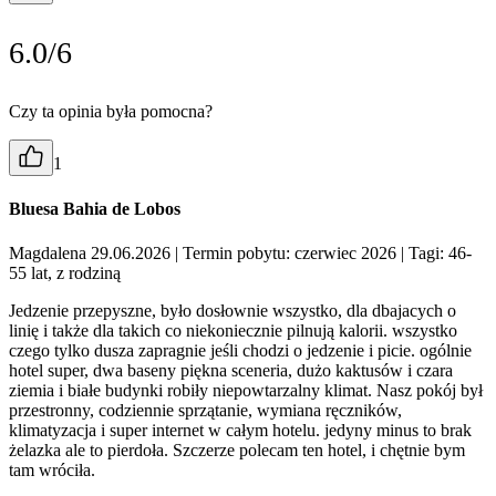
6.0/6
Czy ta opinia była pomocna?
1
Bluesa Bahia de Lobos
Magdalena 29.06.2026
| Termin pobytu: czerwiec 2026
| Tagi: 46-
55 lat, z rodziną
Jedzenie przepyszne, było dosłownie wszystko, dla dbajacych o
linię i także dla takich co niekoniecznie pilnują kalorii. wszystko
czego tylko dusza zapragnie jeśli chodzi o jedzenie i picie. ogólnie
hotel super, dwa baseny piękna sceneria, dużo kaktusów i czara
ziemia i białe budynki robiły niepowtarzalny klimat. Nasz pokój był
przestronny, codziennie sprzątanie, wymiana ręczników,
klimatyzacja i super internet w całym hotelu. jedyny minus to brak
żelazka ale to pierdoła. Szczerze polecam ten hotel, i chętnie bym
tam wróciła.