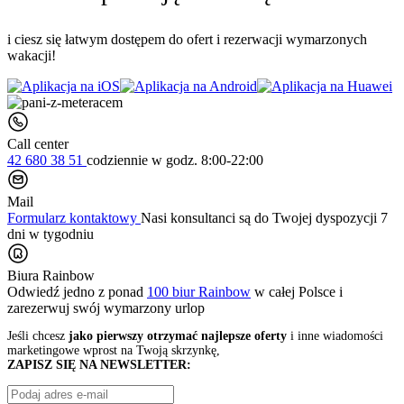
i ciesz się łatwym dostępem do ofert i rezerwacji wymarzonych
wakacji!
Call center
42 680 38 51
codziennie
w godz. 8:00-22:00
Mail
Formularz kontaktowy
Nasi konsultanci są do Twojej dyspozycji 7
dni w tygodniu
Biura Rainbow
Odwiedź jedno z ponad
100 biur Rainbow
w całej Polsce i
zarezerwuj swój
wymarzony urlop
Jeśli chcesz
jako pierwszy otrzymać najlepsze oferty
i inne wiadomości
marketingowe wprost na Twoją skrzynkę,
ZAPISZ SIĘ NA NEWSLETTER: