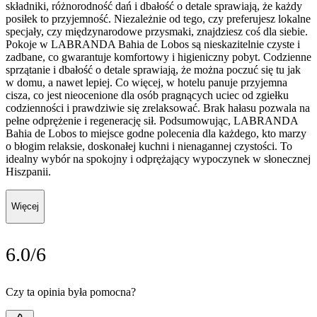
składniki, różnorodność dań i dbałość o detale sprawiają, że każdy
posiłek to przyjemność. Niezależnie od tego, czy preferujesz lokalne
specjały, czy międzynarodowe przysmaki, znajdziesz coś dla siebie.
Pokoje w LABRANDA Bahia de Lobos są nieskazitelnie czyste i
zadbane, co gwarantuje komfortowy i higieniczny pobyt. Codzienne
sprzątanie i dbałość o detale sprawiają, że można poczuć się tu jak
w domu, a nawet lepiej. Co więcej, w hotelu panuje przyjemna
cisza, co jest nieocenione dla osób pragnących uciec od zgiełku
codzienności i prawdziwie się zrelaksować. Brak hałasu pozwala na
pełne odprężenie i regenerację sił. Podsumowując, LABRANDA
Bahia de Lobos to miejsce godne polecenia dla każdego, kto marzy
o błogim relaksie, doskonałej kuchni i nienagannej czystości. To
idealny wybór na spokojny i odprężający wypoczynek w słonecznej
Hiszpanii.
Więcej
6.0/6
Czy ta opinia była pomocna?