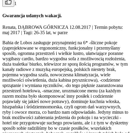
1
Gwarancja udanych wakacji.
Renata, DĄBROWA GÓRNICZA 12.08.2017
| Termin pobytu:
maj 2017
| Tagi: 26-35 lat, w parze
Bahia de Lobos zasługuje przynajmniej na 6* -śliczne pokoje
(zaprojektowane w ergonomiczny, funkcjonalny i przemyślany
sposób, ogromna przestrzeń i wielkie lustro, ułatwiające poranne
wygibasy cardio, bardzo wygodna sofa z możliwoscią rozłożenia,
duża toaletka/ biurko, telewizor ze sporą ilością programów, w tym
kanały radiowe z muzyką europejską, polskich niestety brak,
pojemna wygodna szafa, nowoczesna klimatyzacja, wiele
możliwości oświetlenia, duża kabina prysznicowa), -codzienne
sprzątanie i wymiana ręczników, -do tego pięknie zaaranżowana
przestrzeń hotelowa, -smaczne, urozmaicone menu (za każdym
razem można było skomponować inny posiłek i codziennie
pojawiały się jakieś nowe potrawy), dominuje kuchnia włoska,
hiszpańska i śródziemnomorska, czyli ogrom dań warzywnych,
ryby i owoce morza, co bardzo nam odpowiadało. Jedyny minus to
brak możliwości zabierania jedzenia do pokoju i na wycieczki -
hotel nie przygotowuje suchego prowiantu, ale i z tym w dyskretny
sposób sobie radziliśmy bo w czasie posiłków, wszelakich