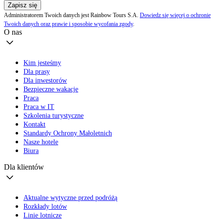
Zapisz się
Administratorem Twoich danych jest Rainbow Tours S.A.
Dowiedz się więcej o ochronie
Twoich danych oraz prawie i sposobie wycofania zgody
.
O nas
Kim jesteśmy
Dla prasy
Dla inwestorów
Bezpieczne wakacje
Praca
Praca w IT
Szkolenia turystyczne
Kontakt
Standardy Ochrony Małoletnich
Nasze hotele
Biura
Dla klientów
Aktualne wytyczne przed podróżą
Rozkłady lotów
Linie lotnicze