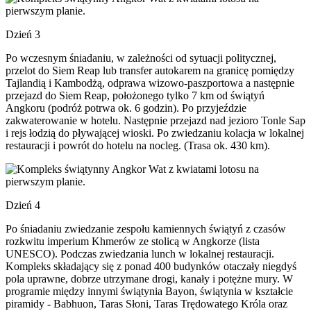
Dzień 3
Po wczesnym śniadaniu, w zależności od sytuacji politycznej,
przelot do Siem Reap lub transfer autokarem na granicę pomiędzy
Tajlandią i Kambodżą, odprawa wizowo-paszportowa a następnie
przejazd do Siem Reap, położonego tylko 7 km od świątyń
Angkoru (podróż potrwa ok. 6 godzin). Po przyjeździe
zakwaterowanie w hotelu. Następnie przejazd nad jezioro Tonle Sap
i rejs łodzią do pływającej wioski. Po zwiedzaniu kolacja w lokalnej
restauracji i powrót do hotelu na nocleg. (Trasa ok. 430 km).
Dzień 4
Po śniadaniu zwiedzanie zespołu kamiennych świątyń z czasów
rozkwitu imperium Khmerów ze stolicą w Angkorze (lista
UNESCO). Podczas zwiedzania lunch w lokalnej restauracji.
Kompleks składający się z ponad 400 budynków otaczały niegdyś
pola uprawne, dobrze utrzymane drogi, kanały i potężne mury. W
programie między innymi świątynia Bayon, świątynia w kształcie
piramidy - Babhuon, Taras Słoni, Taras Trędowatego Króla oraz