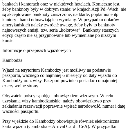
bankach i kantorach oraz w niektórych hotelach. Konieczne jest,
żeby banknoty były w dobrym stanie: w krajach Azji Pd.-Wsch. nie
są akceptowane banknoty zniszczone, naddarte, poplamione itp. –
kantory i banki odmawiają ich wymiany. W przypadku dolarów
amerykańskich należy zwrócić uwagę, żeby były to banknoty
najnowszych emisji, tzw. seria „kolorowa”. Banknoty starszych
edycji często nie są przyjmowane lub wymieniane po niższym
kursie.
Informacje o przepisach wjazdowych
Kambodża
Wjazd na terytorium Kambodży jest możliwy na podstawie
paszportu, ważnego co najmniej 6 miesięcy od daty wjazdu do
Kambodży oraz wizy. Paszport powinien posiadać co najmniej
cztery wolne strony.
Obywatele polscy są objęci obowiązkiem wizowym. W celu
uzyskania wizy kambodżańskiej należy obowiązkowo przy
zakładaniu rezerwacji poprawnie wpisać narodowość, numer i datę
ważności paszportu.
Przy wjeździe do Kambodży obowiązuje również elektroniczna
karta wjazdu (Cambodia e-Arrival Card - CeA). W przypadku