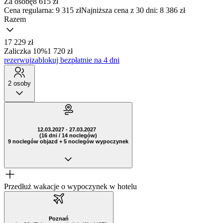
Za osobę
8 615
zł
Cena regularna:
9 315 zł
Najniższa cena z 30 dni: 8 386 zł
Razem
17 229 zł
Zaliczka 10%
1 720 zł
rezerwuj
zablokuj bezpłatnie na 4 dni
2 osoby
12.03.2027 - 27.03.2027
(16 dni / 14 noclegów)
9 noclegów objazd + 5 noclegów wypoczynek
Przedłuż wakacje o wypoczynek w hotelu
Poznań