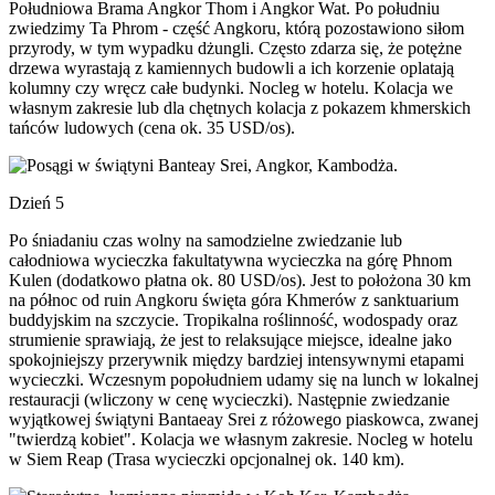
Południowa Brama Angkor Thom i Angkor Wat. Po południu
zwiedzimy Ta Phrom - część Angkoru, którą pozostawiono siłom
przyrody, w tym wypadku dżungli. Często zdarza się, że potężne
drzewa wyrastają z kamiennych budowli a ich korzenie oplatają
kolumny czy wręcz całe budynki. Nocleg w hotelu. Kolacja we
własnym zakresie lub dla chętnych kolacja z pokazem khmerskich
tańców ludowych (cena ok. 35 USD/os).
Dzień 5
Po śniadaniu czas wolny na samodzielne zwiedzanie lub
całodniowa wycieczka fakultatywna wycieczka na górę Phnom
Kulen (dodatkowo płatna ok. 80 USD/os). Jest to położona 30 km
na północ od ruin Angkoru święta góra Khmerów z sanktuarium
buddyjskim na szczycie. Tropikalna roślinność, wodospady oraz
strumienie sprawiają, że jest to relaksujące miejsce, idealne jako
spokojniejszy przerywnik między bardziej intensywnymi etapami
wycieczki. Wczesnym popołudniem udamy się na lunch w lokalnej
restauracji (wliczony w cenę wycieczki). Następnie zwiedzanie
wyjątkowej świątyni Bantaeay Srei z różowego piaskowca, zwanej
"twierdzą kobiet". Kolacja we własnym zakresie. Nocleg w hotelu
w Siem Reap (Trasa wycieczki opcjonalnej ok. 140 km).