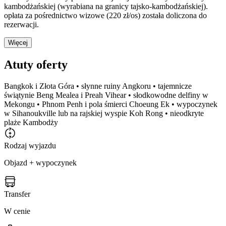
kambodżańskiej (wyrabiana na granicy tajsko-kambodżańskiej).
opłata za pośrednictwo wizowe (220 zł/os) została doliczona do
rezerwacji.
Więcej
Atuty oferty
Bangkok i Złota Góra • słynne ruiny Angkoru • tajemnicze
świątynie Beng Mealea i Preah Vihear • słodkowodne delfiny w
Mekongu • Phnom Penh i pola śmierci Choeung Ek • wypoczynek
w Sihanoukville lub na rajskiej wyspie Koh Rong • nieodkryte
plaże Kambodży
Rodzaj wyjazdu
Objazd + wypoczynek
Transfer
W cenie