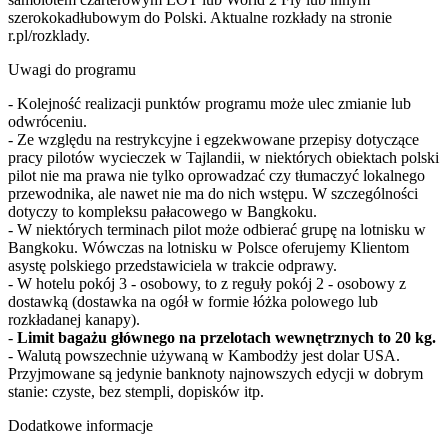
szerokokadłubowym do Polski. Aktualne rozkłady na stronie
r.pl/rozklady.
Uwagi do programu
- Kolejność realizacji punktów programu może ulec zmianie lub
odwróceniu.
- Ze względu na restrykcyjne i egzekwowane przepisy dotyczące
pracy pilotów wycieczek w Tajlandii, w niektórych obiektach polski
pilot nie ma prawa nie tylko oprowadzać czy tłumaczyć lokalnego
przewodnika, ale nawet nie ma do nich wstępu. W szczególności
dotyczy to kompleksu pałacowego w Bangkoku.
- W niektórych terminach pilot może odbierać grupę na lotnisku w
Bangkoku. Wówczas na lotnisku w Polsce oferujemy Klientom
asystę polskiego przedstawiciela w trakcie odprawy.
- W hotelu pokój 3 - osobowy, to z reguły pokój 2 - osobowy z
dostawką (dostawka na ogół w formie łóżka polowego lub
rozkładanej kanapy).
-
Limit bagażu głównego na przelotach wewnętrznych to 20 kg.
- Walutą powszechnie używaną w Kambodży jest dolar USA.
Przyjmowane są jedynie banknoty najnowszych edycji w dobrym
stanie: czyste, bez stempli, dopisków itp.
Dodatkowe informacje