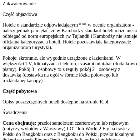
Zakwaterowanie
Część objazdowa
Hotele o standardzie odpowiadającym *** w ocenie organizatora -
należy jednak pamiętać, że w Kambodży standard hoteli może nieco
odbiegać od norm europejskich (w Tajlandii i Kambodży nie istnieje
oficjalna kategoryzacja hoteli. Hotele pozostawiają kategoryzację
organizatorom turystyki).
Pokoje: skromnie, ale wygodnie urządzone z łazienkami. W
większości TV, klimatyzacja i telefon, czasami mini-bar (dodatkowo
płatny). Pokój 3 - osobowy to z reguły pokój 2 - osobowy z
dostawką (dostawka na ogół w formie łóżka polowego lub
rozkładanej kanapy).
Część pobytowa
Opisy poszczególnych hoteli dostępne na stronie R.pl
Świadczenia
Cena obejmuje:
przelot samolotem czarterowym lub rejsowym
(dotyczy wylotów z Warszawy) LOT lub
World 2 Fly
na trasie z
Polski do Bangkoku oraz z Bangkoku do Polski, przelot lokalnymi
liniami na trasie Phnom Penh - Bangkok, opłaty lotniskowe,