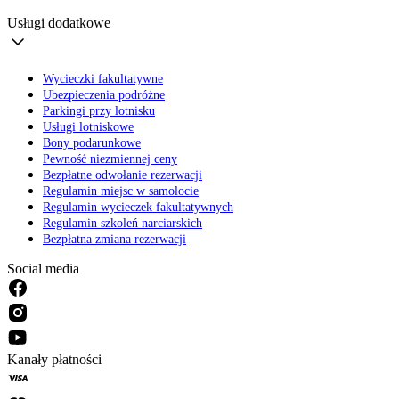
Usługi dodatkowe
Wycieczki fakultatywne
Ubezpieczenia podróżne
Parkingi przy lotnisku
Usługi lotniskowe
Bony podarunkowe
Pewność niezmiennej ceny
Bezpłatne odwołanie rezerwacji
Regulamin miejsc w samolocie
Regulamin wycieczek fakultatywnych
Regulamin szkoleń narciarskich
Bezpłatna zmiana rezerwacji
Social media
Kanały płatności