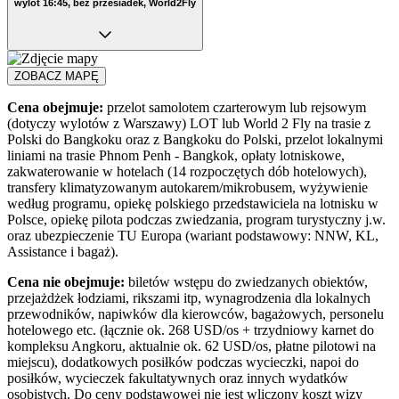
wylot 16:45, bez przesiadek, World2Fly
ZOBACZ MAPĘ
Cena obejmuje:
przelot samolotem czarterowym lub rejsowym
(dotyczy wylotów z Warszawy) LOT lub
World 2 Fly
na trasie z
Polski do Bangkoku oraz z Bangkoku do Polski, przelot lokalnymi
liniami na trasie Phnom Penh - Bangkok, opłaty lotniskowe,
zakwaterowanie w hotelach (14 rozpoczętych dób hotelowych),
transfery klimatyzowanym autokarem/mikrobusem, wyżywienie
według programu, opiekę polskiego przedstawiciela na lotnisku w
Polsce, opiekę pilota podczas zwiedzania, program turystyczny j.w.
oraz ubezpieczenie TU Europa (wariant podstawowy: NNW, KL,
Assistance i bagaż).
Cena nie obejmuje:
biletów wstępu do zwiedzanych obiektów,
przejażdżek łodziami, rikszami itp, wynagrodzenia dla lokalnych
przewodników, napiwków dla kierowców, bagażowych, personelu
hotelowego etc. (łącznie ok. 268 USD/os + trzydniowy karnet do
kompleksu Angkoru, aktualnie ok. 62 USD/os, płatne pilotowi na
miejscu), dodatkowych posiłków podczas wycieczki, napoi do
posiłków, wycieczek fakultatywnych oraz innych wydatków
osobistych. Do ceny podstawowej nie jest wliczony koszt wizy