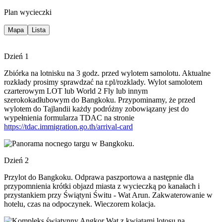
Plan wycieczki
Mapa
Lista
Dzień 1
Zbiórka na lotnisku na 3 godz. przed wylotem samolotu. Aktualne
rozkłady prosimy sprawdzać na r.pl/rozklady. Wylot samolotem
czarterowym LOT lub World 2 Fly
lub innym
szerokokadłubowym do Bangkoku. Przypominamy, że przed
wylotem do Tajlandii każdy podróżny zobowiązany jest do
wypełnienia formularza TDAC na stronie
https://tdac.immigration.go.th/arrival-card
Dzień 2
Przylot do Bangkoku. Odprawa paszportowa a następnie dla
przypomnienia krótki objazd miasta z wycieczką po kanałach i
przystankiem przy Świątyni Świtu - Wat Arun. Zakwaterowanie w
hotelu, czas na odpoczynek. Wieczorem kolacja.