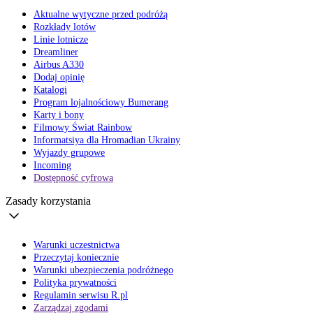
Aktualne wytyczne przed podróżą
Rozkłady lotów
Linie lotnicze
Dreamliner
Airbus A330
Dodaj opinię
Katalogi
Program lojalnościowy Bumerang
Karty i bony
Filmowy Świat Rainbow
Informatsiya dla Hromadian Ukrainy
Wyjazdy grupowe
Incoming
Dostępność cyfrowa
Zasady korzystania
Warunki uczestnictwa
Przeczytaj koniecznie
Warunki ubezpieczenia podróżnego
Polityka prywatności
Regulamin serwisu R.pl
Zarządzaj zgodami