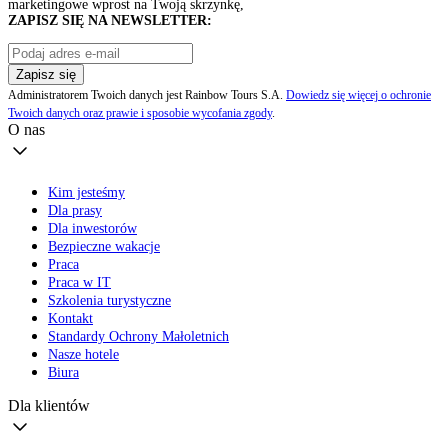
marketingowe wprost na Twoją skrzynkę,
ZAPISZ SIĘ NA NEWSLETTER:
Zapisz się
Administratorem Twoich danych jest Rainbow Tours S.A.
Dowiedz się więcej o ochronie
Twoich danych oraz prawie i sposobie wycofania zgody
.
O nas
Kim jesteśmy
Dla prasy
Dla inwestorów
Bezpieczne wakacje
Praca
Praca w IT
Szkolenia turystyczne
Kontakt
Standardy Ochrony Małoletnich
Nasze hotele
Biura
Dla klientów