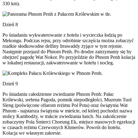
330 km).
Dzień 8
Po śniadaniu wykwaterowanie z hotelu i wycieczka łodzią po
Mekongu. Podczas rejsu, przy odrobinie szczęścia można zobaczyć
rzadkie słodkowodne delfiny Irrawaddy żyjące w tym rejonie.
Następnie przejazd do Phnom Penh. Po drodze zatrzymamy się by
obejrzeć pagodę Wat Nokor. Po przyjeździe do Phnom Penh kolacja
w lokalnej restauracji, zakwaterowanie w hotelu i nocleg.
Dzień 9
Po śniadaniu całodzienne zwiedzanie Phnom Penh: Pałac
Królewski, srebrna Pagoda, pomnik niepodległości, Muzeum Tuol
Sleng (poświęcone ofiarom reżimu Pol Pota) oraz świątynia Wat
Phnom - najstarsza świątynia w mieście, od której pochodzi nazwa
stolicy Kambodży. w trakcie zwiedzania lunch. Na zakończenie
zobaczymy Pola Śmierci Choeung Ek, miejsce masowych egzekucji
w czasach reżimu Czerwonych Khmerów. Powrót do hotelu.
Kolacja we własnym zakresie.