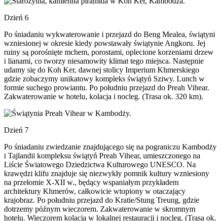
Dzień 6
Po śniadaniu wykwaterowanie i przejazd do Beng Mealea, świątyni
wzniesionej w okresie kiedy powstawały świątynie Angkoru. Jej
ruiny są porośnięte mchem, porostami, oplecione korzeniami drzew
i lianami, co tworzy niesamowity klimat tego miejsca. Następnie
udamy się do Koh Ker, dawnej stolicy Imperium Khmerskiego
gdzie zobaczymy unikatowy kompleks świątyń Sziwy. Lunch w
formie suchego prowiantu. Po południu przejazd do Preah Vihear.
Zakwaterowanie w hotelu, kolacja i nocleg. (Trasa ok. 320 km).
Dzień 7
Po śniadaniu zwiedzanie znajdującego się na pograniczu Kambodży
i Tajlandii kompleksu świątyń Preah Vihear, umieszczonego na
Liście Światowego Dziedzictwa Kulturowego UNESCO. Na
krawędzi klifu znajduje się niezwykły pomnik kultury wzniesiony
na przełomie X-XII w., będący wspaniałym przykładem
architektury Khmerów, całkowicie wtopiony w otaczający
krajobraz. Po południu przejazd do Kratie/Stung Treung, gdzie
dotrzemy późnym wieczorem. Zakwaterowanie w skromnym
hotelu. Wieczorem kolacja w lokalnej restauracji i nocleg. (Trasa ok.