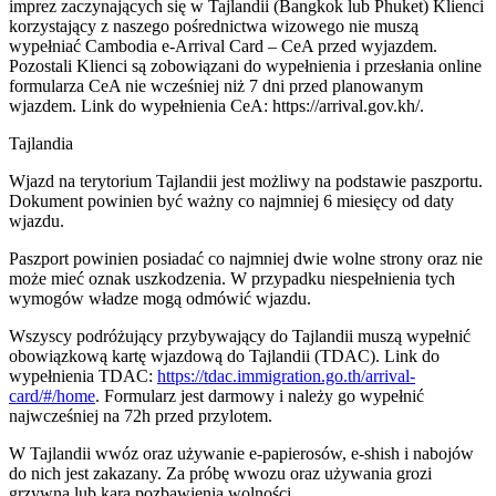
imprez zaczynających się w Tajlandii (Bangkok lub Phuket) Klienci
korzystający z naszego pośrednictwa wizowego nie muszą
wypełniać Cambodia e-Arrival Card – CeA przed wyjazdem.
Pozostali Klienci są zobowiązani do wypełnienia i przesłania online
formularza CeA nie wcześniej niż 7 dni przed planowanym
wjazdem. Link do wypełnienia CeA: https://arrival.gov.kh/.
Tajlandia
Wjazd na terytorium Tajlandii jest możliwy na podstawie paszportu.
Dokument powinien być ważny co najmniej 6 miesięcy od daty
wjazdu.
Paszport powinien posiadać co najmniej dwie wolne strony oraz nie
może mieć oznak uszkodzenia. W przypadku niespełnienia tych
wymogów władze mogą odmówić wjazdu.
Wszyscy podróżujący przybywający do Tajlandii muszą wypełnić
obowiązkową kartę wjazdową do Tajlandii (TDAC). Link do
wypełnienia TDAC:
https://tdac.immigration.go.th/arrival-
card/#/home
. Formularz jest darmowy i należy go wypełnić
najwcześniej na 72h przed przylotem.
W Tajlandii wwóz oraz używanie e-papierosów, e-shish i nabojów
do nich jest zakazany. Za próbę wwozu oraz używania grozi
grzywna lub kara pozbawienia wolności.