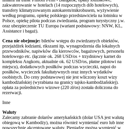
zakwaterowanie w hotelach (14 rozpoczętych dób hotelowych),
transfery klimatyzowanym autokarem/mikrobusem, wyżywienie
według programu, opiekę polskiego przedstawiciela na lotnisku w
Polsce, opiekę pilota podczas zwiedzania, program turystyczny j.w.
oraz ubezpieczenie TU Europa (wariant podstawowy: NNW, KL,
Assistance i bagaż).
Cena nie obejmuje:
biletów wstępu do zwiedzanych obiektów,
przejażdżek łodziami, rikszami itp, wynagrodzenia dla lokalnych
przewodników, napiwków dla kierowców, bagażowych, personelu
hotelowego etc. (łącznie ok. 268 USD/os + trzydniowy karnet do
kompleksu Angkoru, aktualnie ok. 62 USD/os, płatne pilotowi na
miejscu), dodatkowych posiłków podczas wycieczki, napoi do
posiłków, wycieczek fakultatywnych oraz innych wydatków
osobistych. Do ceny podstawowej nie jest wliczony koszt wizy
kambodżańskiej (wyrabiana na granicy tajsko-kambodżańskiej).
opłata za pośrednictwo wizowe (220 zł/os) została doliczona do
rezerwacji.
Inne
Waluty
Zalecamy zabranie dolarów amerykańskich (dolar USA jest walutą
obiegową w Kambodży), można również wymieniać euro lub inne
powszechnie akceptowane waluty. Pieniądze można wymienić w