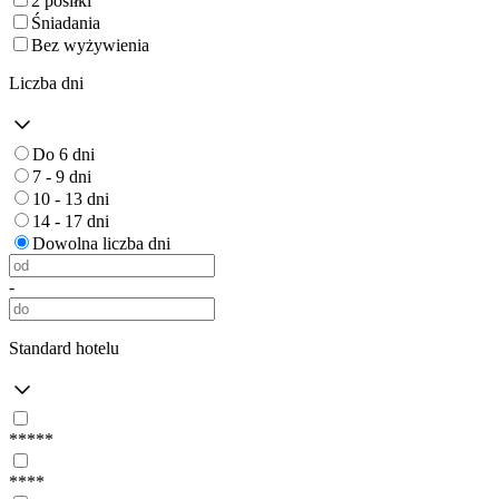
2 posiłki
Śniadania
Bez wyżywienia
Liczba dni
Do 6 dni
7 - 9 dni
10 - 13 dni
14 - 17 dni
Dowolna liczba dni
-
Standard hotelu
*****
****