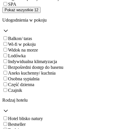
SPA
Pokaż wszystkie 12
Udogodnienia w pokoju
Balkon/ taras
Wi-fi w pokoju
Widok na morze
Lodówka
Indywidualna klimatyzacja
Bezpośredni dostęp do basenu
Aneks kuchenny/ kuchnia
Osobna sypialnia
Część dzienna
Czajnik
Rodzaj hotelu
Hotel blisko natury
Bestseller