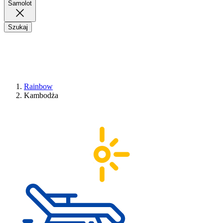
Samolot
Szukaj
Rainbow
Kambodża