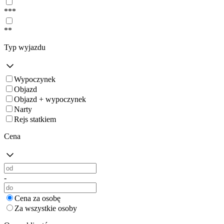
***
**
Typ wyjazdu
Wypoczynek
Objazd
Objazd + wypoczynek
Narty
Rejs statkiem
Cena
-
Cena za osobę
Za wszystkie osoby