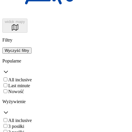
widok mapy
Filtry
Wyczyść filtry
Popularne
All inclusive
Last minute
Nowość
Wyżywienie
All inclusive
3 posiłki