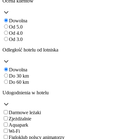
Ocena klientów
Dowolna
Od 5.0
Od 4.0
Od 3.0
Odległość hotelu od lotniska
Dowolna
Do 30 km
Do 60 km
Udogodnienia w hotelu
Darmowe leżaki
Zjeżdżalnie
Aquapark
Wi-Fi
Figloklub polscy animatorzy