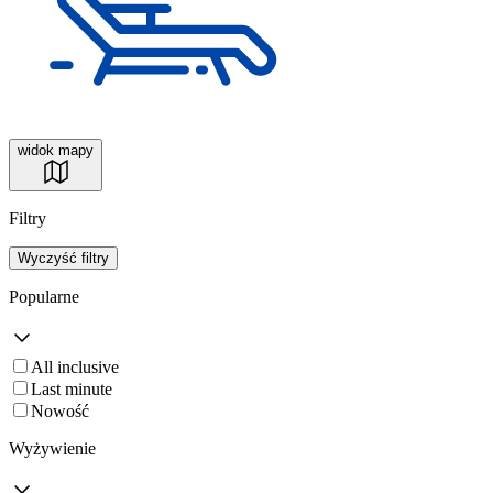
widok mapy
Filtry
Wyczyść filtry
Popularne
All inclusive
Last minute
Nowość
Wyżywienie