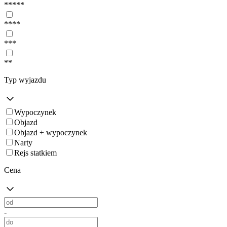
*****
****
***
**
Typ wyjazdu
Wypoczynek
Objazd
Objazd + wypoczynek
Narty
Rejs statkiem
Cena
-