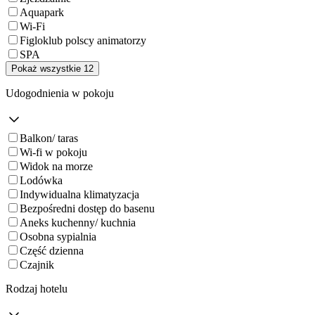
Aquapark
Wi-Fi
Figloklub polscy animatorzy
SPA
Pokaż wszystkie 12
Udogodnienia w pokoju
Balkon/ taras
Wi-fi w pokoju
Widok na morze
Lodówka
Indywidualna klimatyzacja
Bezpośredni dostęp do basenu
Aneks kuchenny/ kuchnia
Osobna sypialnia
Część dzienna
Czajnik
Rodzaj hotelu