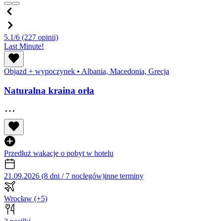
5.1/6
(227 opinii)
Last Minute!
Objazd + wypoczynek
•
Albania, Macedonia, Grecja
Naturalna kraina orła
Przedłuż wakacje o pobyt w hotelu
21.09.2026 (8 dni / 7 noclegów)
inne terminy
Wrocław
(+5)