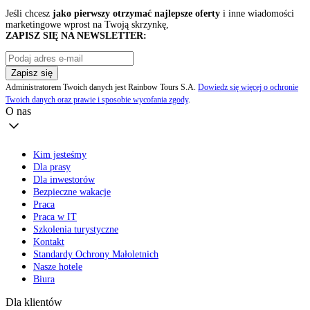
Jeśli chcesz
jako pierwszy otrzymać najlepsze oferty
i inne wiadomości
marketingowe wprost na Twoją skrzynkę,
ZAPISZ SIĘ NA NEWSLETTER:
Zapisz się
Administratorem Twoich danych jest Rainbow Tours S.A.
Dowiedz się więcej o ochronie
Twoich danych oraz prawie i sposobie wycofania zgody
.
O nas
Kim jesteśmy
Dla prasy
Dla inwestorów
Bezpieczne wakacje
Praca
Praca w IT
Szkolenia turystyczne
Kontakt
Standardy Ochrony Małoletnich
Nasze hotele
Biura
Dla klientów