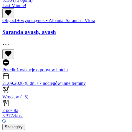
5.1/6
(75 opinii)
Last Minute!
Objazd + wypoczynek
•
Albania: Saranda - Vlora
Saranda avash, avash
Przedłuż wakacje o pobyt w hotelu
21.09.2026 (8 dni / 7 noclegów)
inne terminy
Wrocław
(+5)
2 posiłki
3 377
zł/os.
Szczegóły