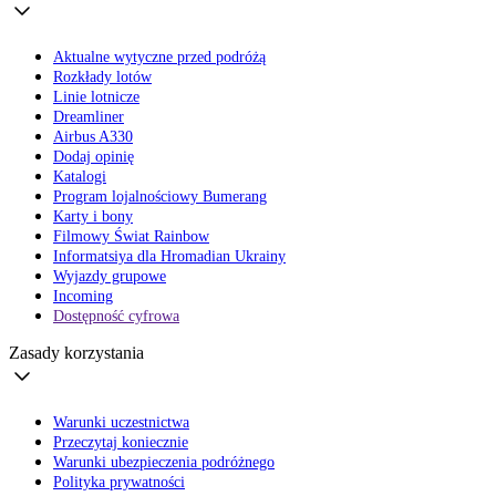
Aktualne wytyczne przed podróżą
Rozkłady lotów
Linie lotnicze
Dreamliner
Airbus A330
Dodaj opinię
Katalogi
Program lojalnościowy Bumerang
Karty i bony
Filmowy Świat Rainbow
Informatsiya dla Hromadian Ukrainy
Wyjazdy grupowe
Incoming
Dostępność cyfrowa
Zasady korzystania
Warunki uczestnictwa
Przeczytaj koniecznie
Warunki ubezpieczenia podróżnego
Polityka prywatności