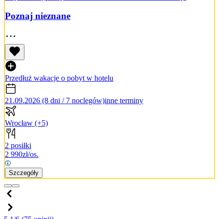
Poznaj nieznane
Przedłuż wakacje o pobyt w hotelu
21.09.2026 (8 dni / 7 noclegów)
inne terminy
Wrocław
(+5)
2 posiłki
2 990
zł/os.
Szczegóły