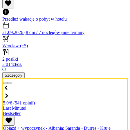
Przedłuż wakacje o pobyt w hotelu
21.09.2026 (8 dni / 7 noclegów)
inne terminy
Wrocław
(+5)
2 posiłki
3 014
zł/os.
Szczegóły
5.0/6
(541 opinii)
Last Minute!
Bestseller
Objazd + wypoczynek
•
Albania: Saranda - Durres - Kruje