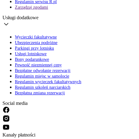
Regulamin serwisu R.pl
Zarządzaj zgodami
Usługi dodatkowe
Wycieczki fakultatywne
Ubezpieczenia podróżne
Parkingi przy lotnisku
Usługi lotniskowe
Bony podarunkowe
Pewność niezmiennej ceny
Bezpłatne odwołanie rezerwacji
Regulamin miejsc w samolocie
Regulamin wycieczek fakultatywnych
Regulamin szkoleń narciarskich
Bezpłatna zmiana rezerwacji
Social media
Kanały płatności