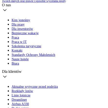
Twoich danych oraz prawie i sposobie wycofania zgody
.
O nas
Kim jesteśmy
Dla prasy
Dla inwestorów
Bezpieczne wakacje
Praca
Praca w IT
Szkolenia turystyczne
Kontakt
Standardy Ochrony Małoletnich
Nasze hotele
Biura
Dla klientów
Aktualne wytyczne przed podróżą
Rozkłady lotów
Linie lotnicze
Dreamliner
Airbus A330