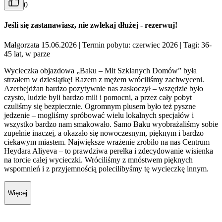
0
Jeśli się zastanawiasz, nie zwlekaj dłużej - rezerwuj!
Małgorzata 15.06.2026
| Termin pobytu: czerwiec 2026
| Tagi: 36-
45 lat, w parze
Wycieczka objazdowa „Baku – Mit Szklanych Domów” była
strzałem w dziesiątkę! Razem z mężem wróciliśmy zachwyceni.
Azerbejdżan bardzo pozytywnie nas zaskoczył – wszędzie było
czysto, ludzie byli bardzo mili i pomocni, a przez cały pobyt
czuliśmy się bezpiecznie. Ogromnym plusem było też pyszne
jedzenie – mogliśmy spróbować wielu lokalnych specjałów i
wszystko bardzo nam smakowało. Samo Baku wyobrażaliśmy sobie
zupełnie inaczej, a okazało się nowoczesnym, pięknym i bardzo
ciekawym miastem. Największe wrażenie zrobiło na nas Centrum
Heydara Aliyeva – to prawdziwa perełka i zdecydowanie wisienka
na torcie całej wycieczki. Wróciliśmy z mnóstwem pięknych
wspomnień i z przyjemnością polecilibyśmy tę wycieczkę innym.
Więcej