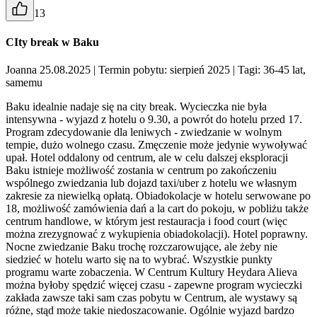
13
CIty break w Baku
Joanna 25.08.2025
| Termin pobytu: sierpień 2025
| Tagi: 36-45 lat,
samemu
Baku idealnie nadaje się na city break. Wycieczka nie była
intensywna - wyjazd z hotelu o 9.30, a powrót do hotelu przed 17.
Program zdecydowanie dla leniwych - zwiedzanie w wolnym
tempie, dużo wolnego czasu. Zmęczenie może jedynie wywoływać
upał. Hotel oddalony od centrum, ale w celu dalszej eksploracji
Baku istnieje możliwość zostania w centrum po zakończeniu
wspólnego zwiedzania lub dojazd taxi/uber z hotelu we własnym
zakresie za niewielką opłatą. Obiadokolacje w hotelu serwowane po
18, możliwość zamówienia dań a la cart do pokoju, w pobliżu także
centrum handlowe, w którym jest restauracja i food court (więc
można zrezygnować z wykupienia obiadokolacji). Hotel poprawny.
Nocne zwiedzanie Baku trochę rozczarowujące, ale żeby nie
siedzieć w hotelu warto się na to wybrać. Wszystkie punkty
programu warte zobaczenia. W Centrum Kultury Heydara Alieva
można byłoby spędzić więcej czasu - zapewne program wycieczki
zakłada zawsze taki sam czas pobytu w Centrum, ale wystawy są
różne, stąd może takie niedoszacowanie. Ogólnie wyjazd bardzo