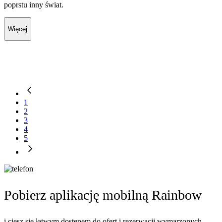
poprstu inny świat.
Więcej
1
2
3
4
5
Pobierz aplikację mobilną Rainbow
i ciesz się łatwym dostępem do ofert i rezerwacji wymarzonych