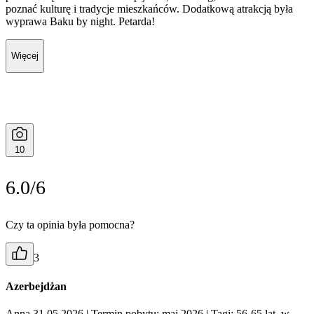
poznać kulturę i tradycje mieszkańców. Dodatkową atrakcją była
wyprawa Baku by night. Petarda!
Więcej
10
6.0/6
Czy ta opinia była pomocna?
3
Azerbejdżan
Anna 31.05.2026
| Termin pobytu: maj 2026
| Tagi: 56-65 lat, w