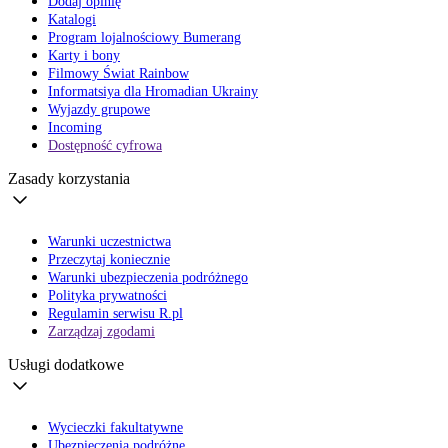
Dodaj opinię
Katalogi
Program lojalnościowy Bumerang
Karty i bony
Filmowy Świat Rainbow
Informatsiya dla Hromadian Ukrainy
Wyjazdy grupowe
Incoming
Dostępność cyfrowa
Zasady korzystania
Warunki uczestnictwa
Przeczytaj koniecznie
Warunki ubezpieczenia podróżnego
Polityka prywatności
Regulamin serwisu R.pl
Zarządzaj zgodami
Usługi dodatkowe
Wycieczki fakultatywne
Ubezpieczenia podróżne