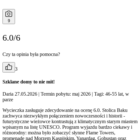
9
6.0/6
Czy ta opinia była pomocna?
3
Szklane domy to nie mit!
Daria 27.05.2026
| Termin pobytu: maj 2026
| Tagi: 46-55 lat, w
parze
Wycieczka zasługuje zdecydowanie na ocenę 6.0. Stolica Baku
zachwyca niezwykłym połączeniem nowoczesności i historii -
futurystyczne wieżowce kontrastują z klimatycznym starym miastem
wpisanym na listę UNESCO. Program wyjazdu bardzo ciekawy i
różnorodny: można było zobaczyć słynne Flame Towers,
promenadę nad Morzem Kaspijskim, Yanardag, Gobustan oraz