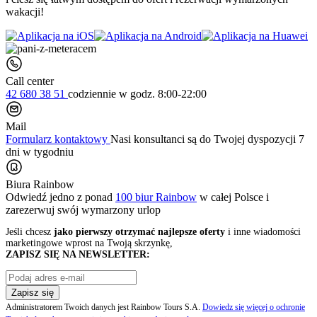
wakacji!
Call center
42 680 38 51
codziennie
w godz. 8:00-22:00
Mail
Formularz kontaktowy
Nasi konsultanci są do Twojej dyspozycji 7
dni w tygodniu
Biura Rainbow
Odwiedź jedno z ponad
100 biur Rainbow
w całej Polsce i
zarezerwuj swój
wymarzony urlop
Jeśli chcesz
jako pierwszy otrzymać najlepsze oferty
i inne wiadomości
marketingowe wprost na Twoją skrzynkę,
ZAPISZ SIĘ NA NEWSLETTER:
Zapisz się
Administratorem Twoich danych jest Rainbow Tours S.A.
Dowiedz się więcej o ochronie