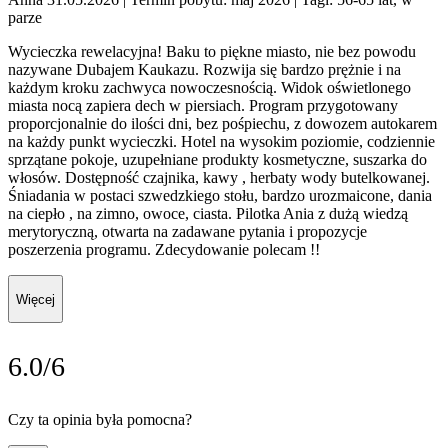
parze
Wycieczka rewelacyjna! Baku to piękne miasto, nie bez powodu
nazywane Dubajem Kaukazu. Rozwija się bardzo prężnie i na
każdym kroku zachwyca nowoczesnością. Widok oświetlonego
miasta nocą zapiera dech w piersiach. Program przygotowany
proporcjonalnie do ilości dni, bez pośpiechu, z dowozem autokarem
na każdy punkt wycieczki. Hotel na wysokim poziomie, codziennie
sprzątane pokoje, uzupełniane produkty kosmetyczne, suszarka do
włosów. Dostępność czajnika, kawy , herbaty wody butelkowanej.
Śniadania w postaci szwedzkiego stołu, bardzo urozmaicone, dania
na ciepło , na zimno, owoce, ciasta. Pilotka Ania z dużą wiedzą
merytoryczną, otwarta na zadawane pytania i propozycje
poszerzenia programu. Zdecydowanie polecam !!
Więcej
6.0/6
Czy ta opinia była pomocna?