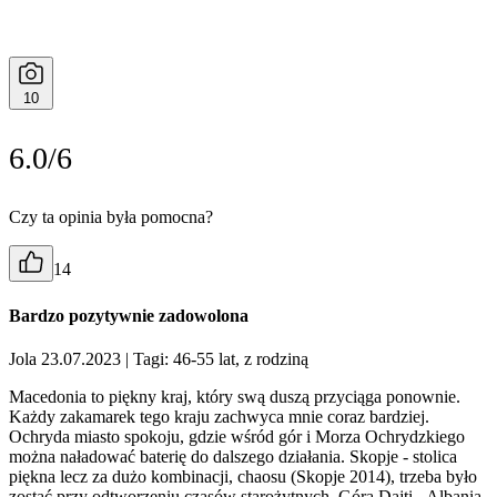
10
6.0/6
Czy ta opinia była pomocna?
14
Bardzo pozytywnie zadowolona
Jola 23.07.2023
| Tagi: 46-55 lat, z rodziną
Macedonia to piękny kraj, który swą duszą przyciąga ponownie.
Każdy zakamarek tego kraju zachwyca mnie coraz bardziej.
Ochryda miasto spokoju, gdzie wśród gór i Morza Ochrydzkiego
można naładować baterię do dalszego działania. Skopje - stolica
piękna lecz za dużo kombinacji, chaosu (Skopje 2014), trzeba było
zostać przy odtworzeniu czasów starożytnych. Góra Dajti - Albania