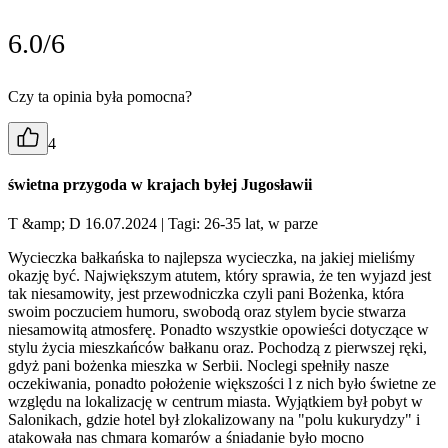
6.0/6
Czy ta opinia była pomocna?
4
świetna przygoda w krajach byłej Jugosławii
T &amp; D 16.07.2024
| Tagi: 26-35 lat, w parze
Wycieczka bałkańska to najlepsza wycieczka, na jakiej mieliśmy
okazję być. Największym atutem, który sprawia, że ten wyjazd jest
tak niesamowity, jest przewodniczka czyli pani Bożenka, która
swoim poczuciem humoru, swobodą oraz stylem bycie stwarza
niesamowitą atmosferę. Ponadto wszystkie opowieści dotyczące w
stylu życia mieszkańców bałkanu oraz. Pochodzą z pierwszej ręki,
gdyż pani bożenka mieszka w Serbii. Noclegi spełniły nasze
oczekiwania, ponadto położenie większości l z nich było świetne ze
względu na lokalizację w centrum miasta. Wyjątkiem był pobyt w
Salonikach, gdzie hotel był zlokalizowany na "polu kukurydzy" i
atakowała nas chmara komarów a śniadanie było mocno