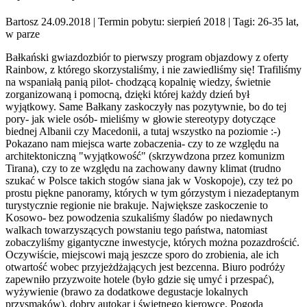
Bartosz 24.09.2018
| Termin pobytu: sierpień 2018
| Tagi: 26-35 lat,
w parze
Bałkański gwiazdozbiór to pierwszy program objazdowy z oferty
Rainbow, z którego skorzystaliśmy, i nie zawiedliśmy się! Trafiliśmy
na wspaniałą panią pilot- chodzącą kopalnię wiedzy, świetnie
zorganizowaną i pomocną, dzięki której każdy dzień był
wyjątkowy. Same Bałkany zaskoczyły nas pozytywnie, bo do tej
pory- jak wiele osób- mieliśmy w głowie stereotypy dotyczące
biednej Albanii czy Macedonii, a tutaj wszystko na poziomie :-)
Pokazano nam miejsca warte zobaczenia- czy to ze względu na
architektoniczną "wyjątkowość" (skrzywdzona przez komunizm
Tirana), czy to ze względu na zachowany dawny klimat (trudno
szukać w Polsce takich stogów siana jak w Voskopoje), czy też po
prostu piękne panoramy, których w tym górzystym i niezadeptanym
turystycznie regionie nie brakuje. Największe zaskoczenie to
Kosowo- bez powodzenia szukaliśmy śladów po niedawnych
walkach towarzyszących powstaniu tego państwa, natomiast
zobaczyliśmy gigantyczne inwestycje, których można pozazdrościć.
Oczywiście, miejscowi mają jeszcze sporo do zrobienia, ale ich
otwartość wobec przyjeżdżających jest bezcenna. Biuro podróży
zapewniło przyzwoite hotele (było gdzie się umyć i przespać),
wyżywienie (brawo za dodatkowe degustacje lokalnych
przysmaków), dobry autokar i świetnego kierowcę. Pogoda