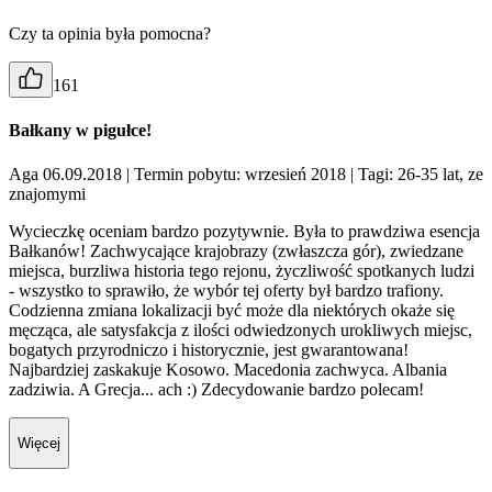
Czy ta opinia była pomocna?
161
Bałkany w pigułce!
Aga 06.09.2018
| Termin pobytu: wrzesień 2018
| Tagi: 26-35 lat, ze
znajomymi
Wycieczkę oceniam bardzo pozytywnie. Była to prawdziwa esencja
Bałkanów! Zachwycające krajobrazy (zwłaszcza gór), zwiedzane
miejsca, burzliwa historia tego rejonu, życzliwość spotkanych ludzi
- wszystko to sprawiło, że wybór tej oferty był bardzo trafiony.
Codzienna zmiana lokalizacji być może dla niektórych okaże się
męcząca, ale satysfakcja z ilości odwiedzonych urokliwych miejsc,
bogatych przyrodniczo i historycznie, jest gwarantowana!
Najbardziej zaskakuje Kosowo. Macedonia zachwyca. Albania
zadziwia. A Grecja... ach :) Zdecydowanie bardzo polecam!
Więcej