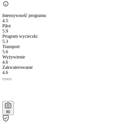
Intensywność programu
4.5
Pilot
5.9
Program wycieczki
5.3
Transport
5.6
Wyżywienie
4.6
Zakwaterowanie
4.6
80