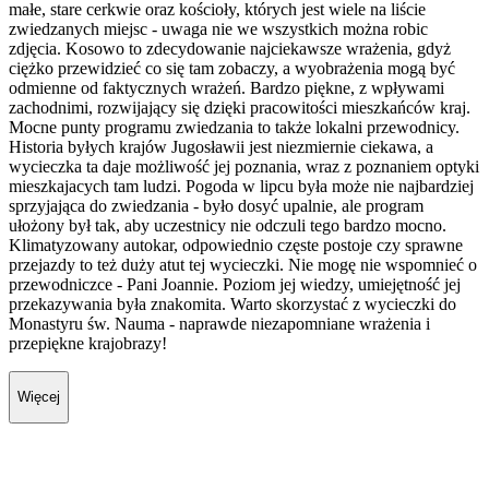
małe, stare cerkwie oraz kościoły, których jest wiele na liście
zwiedzanych miejsc - uwaga nie we wszystkich można robic
zdjęcia. Kosowo to zdecydowanie najciekawsze wrażenia, gdyż
ciężko przewidzieć co się tam zobaczy, a wyobrażenia mogą być
odmienne od faktycznych wrażeń. Bardzo piękne, z wpływami
zachodnimi, rozwijający się dzięki pracowitości mieszkańców kraj.
Mocne punty programu zwiedzania to także lokalni przewodnicy.
Historia byłych krajów Jugosławii jest niezmiernie ciekawa, a
wycieczka ta daje możliwość jej poznania, wraz z poznaniem optyki
mieszkajacych tam ludzi. Pogoda w lipcu była może nie najbardziej
sprzyjająca do zwiedzania - było dosyć upalnie, ale program
ułożony był tak, aby uczestnicy nie odczuli tego bardzo mocno.
Klimatyzowany autokar, odpowiednio częste postoje czy sprawne
przejazdy to też duży atut tej wycieczki. Nie mogę nie wspomnieć o
przewodniczce - Pani Joannie. Poziom jej wiedzy, umiejętność jej
przekazywania była znakomita. Warto skorzystać z wycieczki do
Monastyru św. Nauma - naprawde niezapomniane wrażenia i
przepiękne krajobrazy!
Więcej