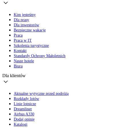
Kim jesteśmy
Dla prasy
Dla inwestorów
Bezpieczne wakacje
Praca
Praca w IT
Szkolenia turystyczne
Kontakt
Standardy Ochrony Małoletnich
Nasze hotele
Biura
Dla klientów
Aktualne wytyczne przed podróżą
Rozkłady lotów
Linie lotnicze
Dreamliner
Airbus A330
Dodaj opinię
Katalogi