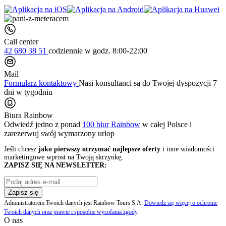
Call center
42 680 38 51
codziennie
w godz. 8:00-22:00
Mail
Formularz kontaktowy
Nasi konsultanci są do Twojej dyspozycji 7
dni w tygodniu
Biura Rainbow
Odwiedź jedno z ponad
100 biur Rainbow
w całej Polsce i
zarezerwuj swój
wymarzony urlop
Jeśli chcesz
jako pierwszy otrzymać najlepsze oferty
i inne wiadomości
marketingowe wprost na Twoją skrzynkę,
ZAPISZ SIĘ NA NEWSLETTER:
Zapisz się
Administratorem Twoich danych jest Rainbow Tours S.A.
Dowiedz się więcej o ochronie
Twoich danych oraz prawie i sposobie wycofania zgody
.
O nas