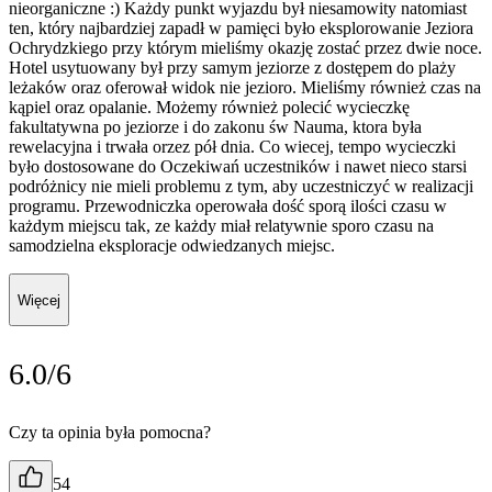
nieorganiczne :) Każdy punkt wyjazdu był niesamowity natomiast
ten, który najbardziej zapadł w pamięci było eksplorowanie Jeziora
Ochrydzkiego przy którym mieliśmy okazję zostać przez dwie noce.
Hotel usytuowany był przy samym jeziorze z dostępem do plaży
leżaków oraz oferował widok nie jezioro. Mieliśmy również czas na
kąpiel oraz opalanie. Możemy również polecić wycieczkę
fakultatywna po jeziorze i do zakonu św Nauma, ktora była
rewelacyjna i trwała orzez pół dnia. Co wiecej, tempo wycieczki
było dostosowane do Oczekiwań uczestników i nawet nieco starsi
podróżnicy nie mieli problemu z tym, aby uczestniczyć w realizacji
programu. Przewodniczka operowała dość sporą ilości czasu w
każdym miejscu tak, ze każdy miał relatywnie sporo czasu na
samodzielna eksploracje odwiedzanych miejsc.
Więcej
6.0/6
Czy ta opinia była pomocna?
54