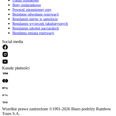
Usługi lotniskowe
Bony podarunkowe
Pewność niezmiennej ceny
Bezpłatne odwołanie rezerwacji
Regulamin miejsc w samolocie
Regulamin wycieczek fakultatywnych
Regulamin szkoleń narciarskich
Bezpłatna zmiana rezerwacji
Social media
Kanały płatności
Wszelkie prawa zastrzeżone ©1991-2026 Biuro podróży Rainbow
Tours S.A.