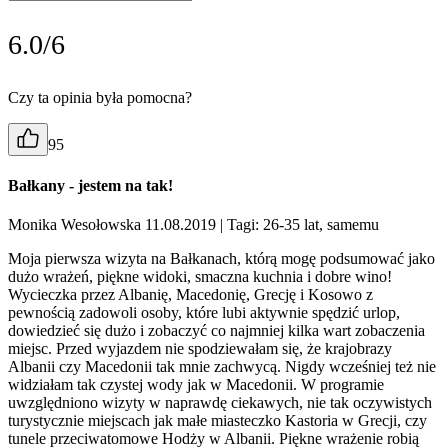
6.0/6
Czy ta opinia była pomocna?
95
Bałkany - jestem na tak!
Monika Wesołowska 11.08.2019
| Tagi: 26-35 lat, samemu
Moja pierwsza wizyta na Bałkanach, którą mogę podsumować jako
dużo wrażeń, piękne widoki, smaczna kuchnia i dobre wino!
Wycieczka przez Albanię, Macedonię, Grecję i Kosowo z
pewnością zadowoli osoby, które lubi aktywnie spędzić urlop,
dowiedzieć się dużo i zobaczyć co najmniej kilka wart zobaczenia
miejsc. Przed wyjazdem nie spodziewałam się, że krajobrazy
Albanii czy Macedonii tak mnie zachwycą. Nigdy wcześniej też nie
widziałam tak czystej wody jak w Macedonii. W programie
uwzględniono wizyty w naprawdę ciekawych, nie tak oczywistych
turystycznie miejscach jak małe miasteczko Kastoria w Grecji, czy
tunele przeciwatomowe Hodży w Albanii. Piękne wrażenie robią