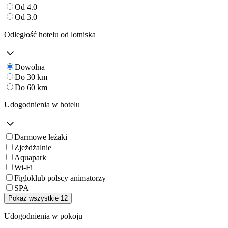
Od 4.0
Od 3.0
Odległość hotelu od lotniska
Dowolna
Do 30 km
Do 60 km
Udogodnienia w hotelu
Darmowe leżaki
Zjeżdżalnie
Aquapark
Wi-Fi
Figloklub polscy animatorzy
SPA
Pokaż wszystkie 12
Udogodnienia w pokoju