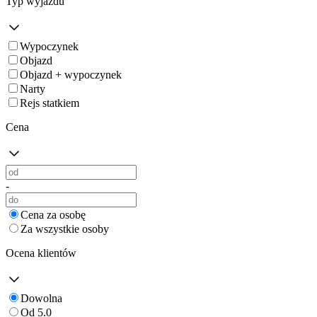
Typ wyjazdu
Wypoczynek
Objazd
Objazd + wypoczynek
Narty
Rejs statkiem
Cena
-
Cena za osobę
Za wszystkie osoby
Ocena klientów
Dowolna
Od 5.0