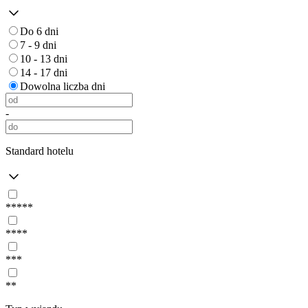
Do 6 dni
7 - 9 dni
10 - 13 dni
14 - 17 dni
Dowolna liczba dni
-
Standard hotelu
*****
****
***
**