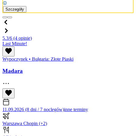
Szczegóły
5.3/6
(4 opinie)
Last Minute!
Wypoczynek
•
Bułgaria: Złote Piaski
Madara
11.09.2026 (8 dni / 7 noclegów)
inne terminy
Warszawa Chopin
(+2)