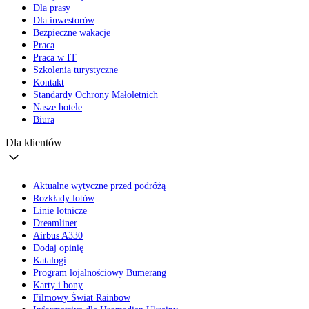
Dla prasy
Dla inwestorów
Bezpieczne wakacje
Praca
Praca w IT
Szkolenia turystyczne
Kontakt
Standardy Ochrony Małoletnich
Nasze hotele
Biura
Dla klientów
Aktualne wytyczne przed podróżą
Rozkłady lotów
Linie lotnicze
Dreamliner
Airbus A330
Dodaj opinię
Katalogi
Program lojalnościowy Bumerang
Karty i bony
Filmowy Świat Rainbow