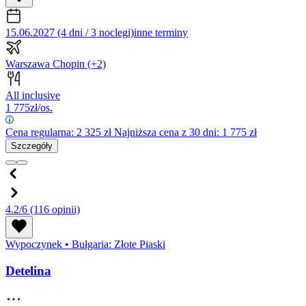
15.06.2027 (4 dni / 3 noclegi)
inne terminy
Warszawa Chopin
(+2)
All inclusive
1 775
zł/os.
Cena regularna:
2 325
zł
Najniższa cena z 30 dni: 1 775 zł
Szczegóły
4.2/6
(116 opinii)
Wypoczynek
•
Bułgaria: Złote Piaski
Detelina