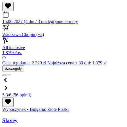
15.06.2027 (4 dni / 3 noclegi)
inne terminy
Warszawa Chopin
(+2)
All inclusive
1 879
zł/os.
Cena regularna:
2 229
zł
Najniższa cena z 30 dni: 1 879 zł
Szczegóły
5.3/6
(56 opinii)
Wypoczynek
•
Bułgaria: Złote Piaski
Slavey