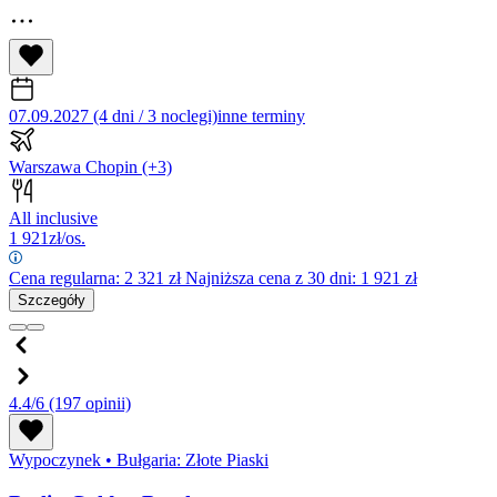
07.09.2027 (4 dni / 3 noclegi)
inne terminy
Warszawa Chopin
(+3)
All inclusive
1 921
zł/os.
Cena regularna:
2 321
zł
Najniższa cena z 30 dni: 1 921 zł
Szczegóły
4.4/6
(197 opinii)
Wypoczynek
•
Bułgaria: Złote Piaski