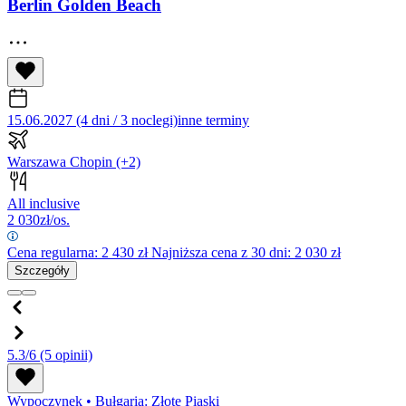
Berlin Golden Beach
15.06.2027 (4 dni / 3 noclegi)
inne terminy
Warszawa Chopin
(+2)
All inclusive
2 030
zł/os.
Cena regularna:
2 430
zł
Najniższa cena z 30 dni: 2 030 zł
Szczegóły
5.3/6
(5 opinii)
Wypoczynek
•
Bułgaria: Złote Piaski