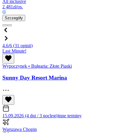
All inclusive
2 481
zł/os.
Szczegóły
4.6/6
(31 opinii)
Last Minute!
Wypoczynek
•
Bułgaria: Złote Piaski
Sunny Day Resort Marina
15.09.2026 (4 dni / 3 noclegi)
inne terminy
Warszawa Chopin