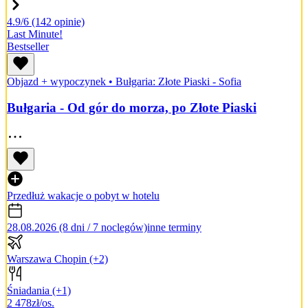
4.9/6
(142 opinie)
Last Minute!
Bestseller
Objazd + wypoczynek
•
Bułgaria: Złote Piaski - Sofia
Bułgaria - Od gór do morza, po Złote Piaski
Przedłuż wakacje o pobyt w hotelu
28.08.2026 (8 dni / 7 noclegów)
inne terminy
Warszawa Chopin
(+2)
Śniadania
(+1)
2 478
zł/os.