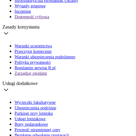
Informatsiya dla Hromadian Ukrainy
Wyjazdy grupowe
Incoming
Dostępność cyfrowa
Zasady korzystania
Warunki uczestnictwa
Przeczytaj koniecznie
Warunki ubezpieczenia podróżnego
Polityka prywatności
Regulamin serwisu R.pl
Zarządzaj zgodami
Usługi dodatkowe
Wycieczki fakultatywne
Ubezpieczenia podróżne
Parkingi przy lotnisku
Usługi lotniskowe
Bony podarunkowe
Pewność niezmiennej ceny
Bezpłatne odwołanie rezerwacji