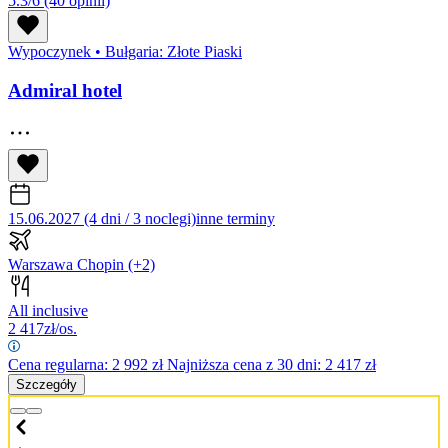
5.3/6
(40 opinii)
Wypoczynek
•
Bułgaria: Złote Piaski
Admiral hotel
15.06.2027 (4 dni / 3 noclegi)
inne terminy
Warszawa Chopin
(+2)
All inclusive
2 417
zł/os.
Cena regularna:
2 992
zł
Najniższa cena z 30 dni: 2 417 zł
Szczegóły