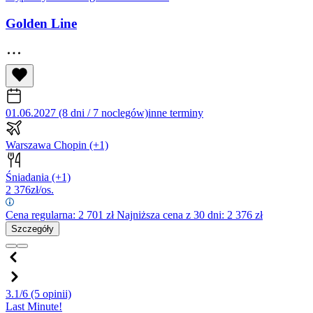
Golden Line
01.06.2027 (8 dni / 7 noclegów)
inne terminy
Warszawa Chopin
(+1)
Śniadania
(+1)
2 376
zł/os.
Cena regularna:
2 701
zł
Najniższa cena z 30 dni: 2 376 zł
Szczegóły
3.1/6
(5 opinii)
Last Minute!