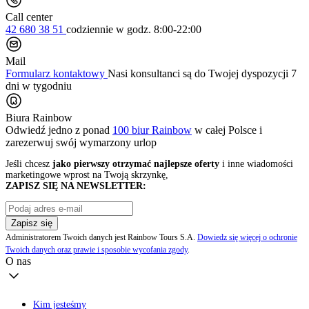
Call center
42 680 38 51
codziennie
w godz. 8:00-22:00
Mail
Formularz kontaktowy
Nasi konsultanci są do Twojej dyspozycji 7
dni w tygodniu
Biura Rainbow
Odwiedź jedno z ponad
100 biur Rainbow
w całej Polsce i
zarezerwuj swój
wymarzony urlop
Jeśli chcesz
jako pierwszy otrzymać najlepsze oferty
i inne wiadomości
marketingowe wprost na Twoją skrzynkę,
ZAPISZ SIĘ NA NEWSLETTER:
Zapisz się
Administratorem Twoich danych jest Rainbow Tours S.A.
Dowiedz się więcej o ochronie
Twoich danych oraz prawie i sposobie wycofania zgody
.
O nas
Kim jesteśmy