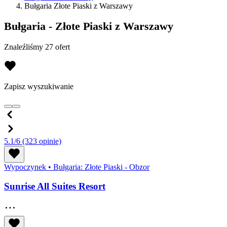
Bułgaria Złote Piaski z Warszawy
Bułgaria - Złote Piaski z Warszawy
Znaleźliśmy 27 ofert
Zapisz wyszukiwanie
5.1/6
(323 opinie)
Wypoczynek
•
Bułgaria: Złote Piaski - Obzor
Sunrise All Suites Resort