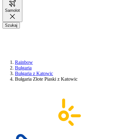
Samolot
Szukaj
Rainbow
Bułgaria
Bułgaria z Katowic
Bułgaria Złote Piaski z Katowic