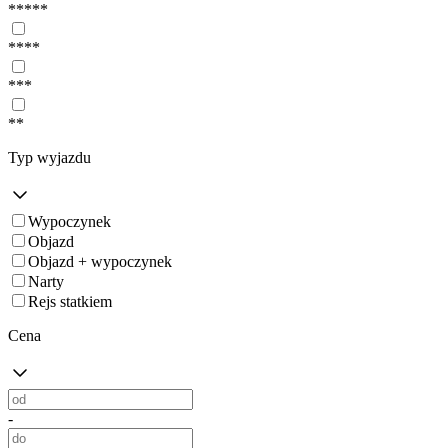
*****
****
***
**
Typ wyjazdu
Wypoczynek
Objazd
Objazd + wypoczynek
Narty
Rejs statkiem
Cena
-