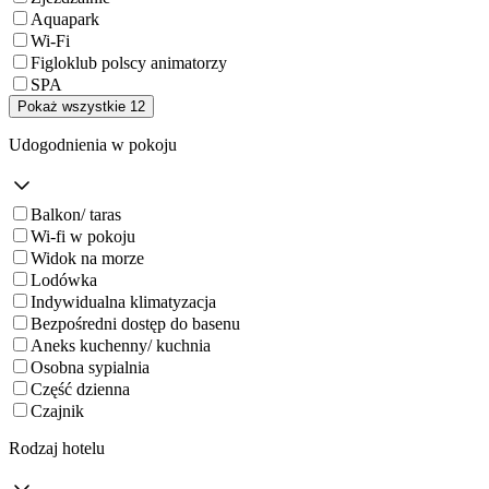
Aquapark
Wi-Fi
Figloklub polscy animatorzy
SPA
Pokaż wszystkie 12
Udogodnienia w pokoju
Balkon/ taras
Wi-fi w pokoju
Widok na morze
Lodówka
Indywidualna klimatyzacja
Bezpośredni dostęp do basenu
Aneks kuchenny/ kuchnia
Osobna sypialnia
Część dzienna
Czajnik
Rodzaj hotelu