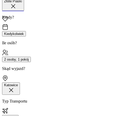
Złote Piaski
42 680 38 51
Kiedy?
Kiedykolwiek
Ile osób?
2 osoby, 1 pokój
Skąd wyjazd?
Katowice
Typ Transportu