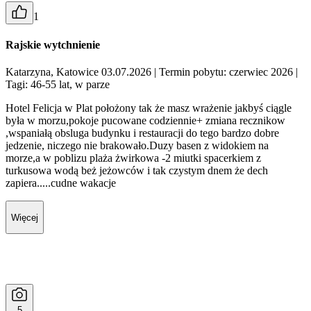
1
Rajskie wytchnienie
Katarzyna, Katowice 03.07.2026
| Termin pobytu: czerwiec 2026
|
Tagi: 46-55 lat, w parze
Hotel Felicja w Plat położony tak że masz wrażenie jakbyś ciągle
była w morzu,pokoje pucowane codziennie+ zmiana recznikow
,wspaniałą obsluga budynku i restauracji do tego bardzo dobre
jedzenie, niczego nie brakowało.Duzy basen z widokiem na
morze,a w poblizu plaża żwirkowa -2 miutki spacerkiem z
turkusowa wodą beż jeżowców i tak czystym dnem że dech
zapiera.....cudne wakacje
Więcej
5