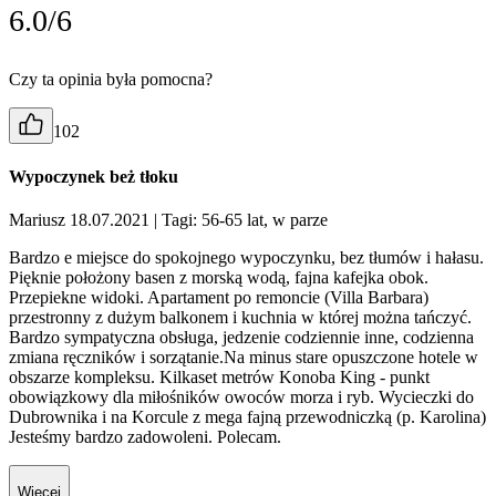
6.0/6
Czy ta opinia była pomocna?
102
Wypoczynek beż tłoku
Mariusz 18.07.2021
| Tagi: 56-65 lat, w parze
Bardzo e miejsce do spokojnego wypoczynku, bez tłumów i hałasu.
Pięknie położony basen z morską wodą, fajna kafejka obok.
Przepiekne widoki. Apartament po remoncie (Villa Barbara)
przestronny z dużym balkonem i kuchnia w której można tańczyć.
Bardzo sympatyczna obsługa, jedzenie codziennie inne, codzienna
zmiana ręczników i sorzątanie.Na minus stare opuszczone hotele w
obszarze kompleksu. Kilkaset metrów Konoba King - punkt
obowiązkowy dla miłośników owoców morza i ryb. Wycieczki do
Dubrownika i na Korcule z mega fajną przewodniczką (p. Karolina)
Jesteśmy bardzo zadowoleni. Polecam.
Więcej