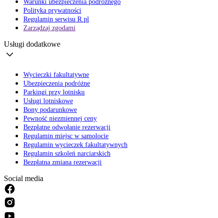
Warunki ubezpieczenia podróżnego
Polityka prywatności
Regulamin serwisu R.pl
Zarządzaj zgodami
Usługi dodatkowe
Wycieczki fakultatywne
Ubezpieczenia podróżne
Parkingi przy lotnisku
Usługi lotniskowe
Bony podarunkowe
Pewność niezmiennej ceny
Bezpłatne odwołanie rezerwacji
Regulamin miejsc w samolocie
Regulamin wycieczek fakultatywnych
Regulamin szkoleń narciarskich
Bezpłatna zmiana rezerwacji
Social media