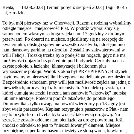
Beata, --- 14.08.2023
| Termin pobytu: sierpień 2023
| Tagi: 36-45
lat, z rodziną
To był mój pierwszy raz w Chorwacji. Razem z rodziną wybraliśmy
odległe miejsce - miejscowość Plat. W podróż wybraliśmy się
samochodem własnym - droga zajęła nam 17 godziny z drobnymi
przerwami. Po dotarci na miejsce, zgłosiliśmy się na recepcję do
kwaterunku, obsługa sprawnie wszystko załatwiła, udostępniono
nam darmowy parking na ośrodku. Zostaliśmy zakwaterowani w
willi Felicja. Troszkę trzeba było podejść na nogach, gdyż nie ma
możliwości dojazdu bezpośrednio pod budynek. Czekały na nas
czyste pokoje, z łazienką, klimatyzacją i balkonem plus
wyposażenie pokoju. Widok z okna był PRZEPIEKNY. Budynek
usytuowany w pierwszej linii brzegowej na delikatnym wzniesieniu.
Bezpośrednio schodami przy willi jest możliwość zejścia na jedną z
niewielkich, uroczych plaż kamienistych. Niedaleko przystań, do
której cumują stateczki i można tam zamówić "taksówkę" morską
lub inne atrakcje. Polecam podróż taksówką do pobliskiego
Dubrownika - tylko uwaga na powrót wieczorny po 18 - gdy jest
zbyt wielu pasażerów, Kapitan rezygnuje z pasażerów z Plat - nam
się to przytrafiło - i trzeba było wracać taksówką drogową. Na
szczęście zostały oddane nam pieniążki za drogę powrotną. Jeśli
chodzi o ośrodek, to jest to "nieoszlifowany" diament. Miejsce
przepiękne, super fajny basen - niestety ze słoną wodą, kawiarnia,