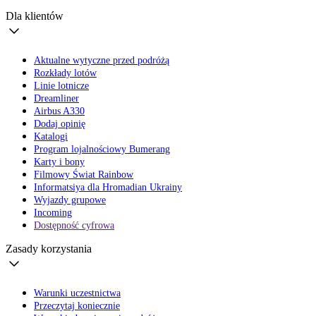
Dla klientów
Aktualne wytyczne przed podróżą
Rozkłady lotów
Linie lotnicze
Dreamliner
Airbus A330
Dodaj opinię
Katalogi
Program lojalnościowy Bumerang
Karty i bony
Filmowy Świat Rainbow
Informatsiya dla Hromadian Ukrainy
Wyjazdy grupowe
Incoming
Dostępność cyfrowa
Zasady korzystania
Warunki uczestnictwa
Przeczytaj koniecznie