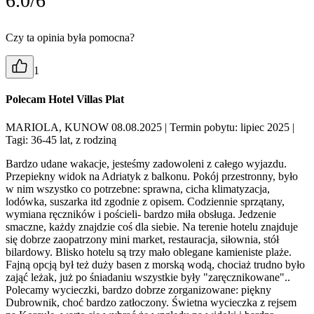
6.0/6
Czy ta opinia była pomocna?
1
Polecam Hotel Villas Plat
MARIOLA, KUNOW 08.08.2025
| Termin pobytu: lipiec 2025
|
Tagi: 36-45 lat, z rodziną
Bardzo udane wakacje, jesteśmy zadowoleni z całego wyjazdu.
Przepiekny widok na Adriatyk z balkonu. Pokój przestronny, było
w nim wszystko co potrzebne: sprawna, cicha klimatyzacja,
lodówka, suszarka itd zgodnie z opisem. Codziennie sprzątany,
wymiana ręczników i pościeli- bardzo miła obsługa. Jedzenie
smaczne, każdy znajdzie coś dla siebie. Na terenie hotelu znajduje
się dobrze zaopatrzony mini market, restauracja, siłownia, stół
bilardowy. Blisko hotelu są trzy mało oblegane kamieniste plaże.
Fajną opcją był też duży basen z morską wodą, chociaż trudno było
zająć leżak, już po śniadaniu wszystkie były "zaręcznikowane"..
Polecamy wycieczki, bardzo dobrze zorganizowane: piękny
Dubrownik, choć bardzo zatłoczony. Świetna wycieczka z rejsem