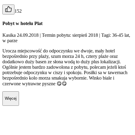
152
Pobyt w hotelu Plat
Kasika 24.09.2018
| Termin pobytu: sierpień 2018
| Tagi: 36-45 lat,
w parze
Urocza miejscowość do odpoczynku we dwoje, mały hotel
bezpośrednio przy plaży, szum morza 24 h, cztery plaże oraz
dodatkowo duży basen ze słona wodą to duży plus lokalizacji.
Ogólnie jestem bardzo zadowolona z pobytu, polecam jeżeli ktoś
potrzebuje odpoczynku w ciszy i spokoju. Posiłki sa w tawernach
bezpośrednio kolo morza smakuja wybornie. Winko biale i
czerwone wytrawne pyszne 😋😋
Więcej