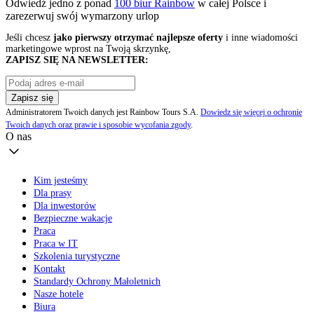
Odwiedź jedno z ponad
100 biur Rainbow
w całej Polsce i
zarezerwuj swój
wymarzony urlop
Jeśli chcesz
jako pierwszy otrzymać najlepsze oferty
i inne wiadomości
marketingowe wprost na Twoją skrzynkę,
ZAPISZ SIĘ NA NEWSLETTER:
Zapisz się
Administratorem Twoich danych jest Rainbow Tours S.A.
Dowiedz się więcej o ochronie
Twoich danych oraz prawie i sposobie wycofania zgody
.
O nas
Kim jesteśmy
Dla prasy
Dla inwestorów
Bezpieczne wakacje
Praca
Praca w IT
Szkolenia turystyczne
Kontakt
Standardy Ochrony Małoletnich
Nasze hotele
Biura