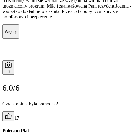
na Korculę, warto się wybrać że względu na widoki i bardzo
urozmaicony program. Miła i zaangażowana Pani rezydent Joanna -
wszystko dokładnie wyjaśniła. Przez cały pobyt czuliśmy się
komfortowo i bezpiecznie.
Więcej
6
6.0/6
Czy ta opinia była pomocna?
17
Polecam Plat