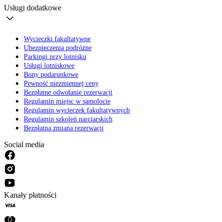
Usługi dodatkowe
Wycieczki fakultatywne
Ubezpieczenia podróżne
Parkingi przy lotnisku
Usługi lotniskowe
Bony podarunkowe
Pewność niezmiennej ceny
Bezpłatne odwołanie rezerwacji
Regulamin miejsc w samolocie
Regulamin wycieczek fakultatywnych
Regulamin szkoleń narciarskich
Bezpłatna zmiana rezerwacji
Social media
Kanały płatności