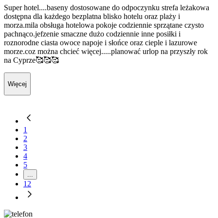
Super hotel....baseny dostosowane do odpoczynku strefa leżakowa
dostępna dla każdego bezplatna blisko hotelu oraz plaży i
morza.mila obsługa hotelowa pokoje codziennie sprzątane czysto
pachnąco.jefzenie smaczne dużo codziennie inne posiłki i
roznorodne ciasta owoce napoje i słońce oraz cieple i lazurowe
morze.coz można chcieć więcej.....planować urlop na przyszły rok
na Cyprze🥰🥰🥰
Więcej
1
2
3
4
5
...
12