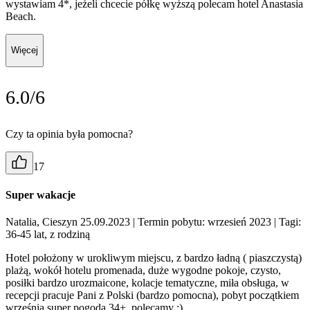
wystawiam 4*, jeżeli chcecie półkę wyższą polecam hotel Anastasia
Beach.
Więcej
6.0/6
Czy ta opinia była pomocna?
17
Super wakacje
Natalia, Cieszyn 25.09.2023
| Termin pobytu: wrzesień 2023
| Tagi:
36-45 lat, z rodziną
Hotel położony w urokliwym miejscu, z bardzo ładną ( piaszczystą)
plażą, wokół hotelu promenada, duże wygodne pokoje, czysto,
posiłki bardzo urozmaicone, kolacje tematyczne, miła obsługa, w
recepcji pracuje Pani z Polski (bardzo pomocna), pobyt początkiem
września super pogoda 34+, polecamy :)