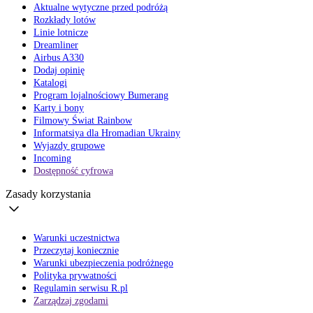
Aktualne wytyczne przed podróżą
Rozkłady lotów
Linie lotnicze
Dreamliner
Airbus A330
Dodaj opinię
Katalogi
Program lojalnościowy Bumerang
Karty i bony
Filmowy Świat Rainbow
Informatsiya dla Hromadian Ukrainy
Wyjazdy grupowe
Incoming
Dostępność cyfrowa
Zasady korzystania
Warunki uczestnictwa
Przeczytaj koniecznie
Warunki ubezpieczenia podróżnego
Polityka prywatności
Regulamin serwisu R.pl
Zarządzaj zgodami