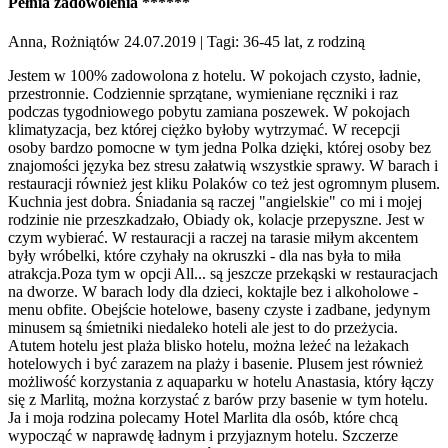
Pełnia zadowolenia ******
Anna, Rożniątów 24.07.2019
| Tagi: 36-45 lat, z rodziną
Jestem w 100% zadowolona z hotelu. W pokojach czysto, ładnie,
przestronnie. Codziennie sprzątane, wymieniane ręczniki i raz
podczas tygodniowego pobytu zamiana poszewek. W pokojach
klimatyzacja, bez której ciężko byłoby wytrzymać. W recepcji
osoby bardzo pomocne w tym jedna Polka dzięki, której osoby bez
znajomości języka bez stresu załatwią wszystkie sprawy. W barach i
restauracji również jest kliku Polaków co też jest ogromnym plusem.
Kuchnia jest dobra. Śniadania są raczej "angielskie" co mi i mojej
rodzinie nie przeszkadzało, Obiady ok, kolacje przepyszne. Jest w
czym wybierać. W restauracji a raczej na tarasie miłym akcentem
były wróbelki, które czyhały na okruszki - dla nas była to miła
atrakcja.Poza tym w opcji All... są jeszcze przekąski w restauracjach
na dworze. W barach lody dla dzieci, koktajle bez i alkoholowe -
menu obfite. Obejście hotelowe, baseny czyste i zadbane, jedynym
minusem są śmietniki niedaleko hoteli ale jest to do przeżycia.
Atutem hotelu jest plaża blisko hotelu, można leżeć na leżakach
hotelowych i być zarazem na plaży i basenie. Plusem jest również
możliwość korzystania z aquaparku w hotelu Anastasia, który łączy
się z Marlitą, można korzystać z barów przy basenie w tym hotelu.
Ja i moja rodzina polecamy Hotel Marlita dla osób, które chcą
wypocząć w naprawdę ładnym i przyjaznym hotelu. Szczerze