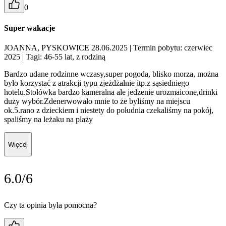
0
Super wakacje
JOANNA, PYSKOWICE 28.06.2025
| Termin pobytu: czerwiec
2025
| Tagi: 46-55 lat, z rodziną
Bardzo udane rodzinne wczasy,super pogoda, blisko morza, można
było korzystać z atrakcji typu zjeżdżalnie itp.z sąsiedniego
hotelu.Stołówka bardzo kameralna ale jedzenie urozmaicone,drinki
duży wybór.Zdenerwowało mnie to że byliśmy na miejscu
ok.5.rano z dzieckiem i niestety do południa czekaliśmy na pokój,
spaliśmy na leżaku na plaży
Więcej
6.0/6
Czy ta opinia była pomocna?