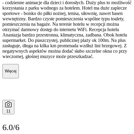
- codzienne animacje dla dzieci i dorosłych. Duży plus to możliwość
korzystania z parku wodnego za hotelem. Hotel ma duże zaplecze
sportowe - boisko do piłki nożnej, tenisa, siłownię, nawet basen
wewnętrzny. Bardzo czyste pomieszczenia wspólne typu toalety,
pomieszczenia na bagaże. Na terenie hotelu w recepcji można
otrzymać darmowy dostęp do internetu WiFi. Recepcja hotelu
Anastazja bardzo przestronna, klimatyczna, zadbana. Obok hotelu
supermarket. Do piaszczystej, publicznej plaży ok 100m. Na plus
zasługuje, długa na kilka km promenada wzdłuż lini brzegowej. Z
negatywnych aspektów można dodać słabo szczelne okna co przy
wieczornej, głośnej muzyce może przeszkadzać.
Więcej
11
6.0/6