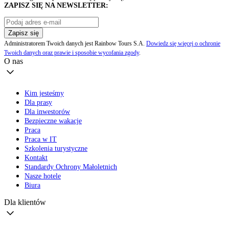
ZAPISZ SIĘ NA NEWSLETTER:
Zapisz się
Administratorem Twoich danych jest Rainbow Tours S.A.
Dowiedz się więcej o ochronie
Twoich danych oraz prawie i sposobie wycofania zgody
.
O nas
Kim jesteśmy
Dla prasy
Dla inwestorów
Bezpieczne wakacje
Praca
Praca w IT
Szkolenia turystyczne
Kontakt
Standardy Ochrony Małoletnich
Nasze hotele
Biura
Dla klientów