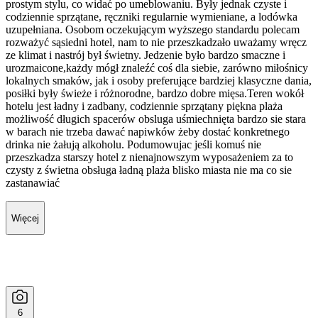
prostym stylu, co widać po umeblowaniu. Były jednak czyste i
codziennie sprzątane, ręczniki regularnie wymieniane, a lodówka
uzupełniana. Osobom oczekującym wyższego standardu polecam
rozważyć sąsiedni hotel, nam to nie przeszkadzało uważamy wręcz
ze klimat i nastrój był świetny. Jedzenie było bardzo smaczne i
urozmaicone,każdy mógł znaleźć coś dla siebie, zarówno miłośnicy
lokalnych smaków, jak i osoby preferujące bardziej klasyczne dania,
posiłki były świeże i różnorodne, bardzo dobre mięsa.Teren wokół
hotelu jest ładny i zadbany, codziennie sprzątany piękna plaża
możliwość długich spacerów obsluga uśmiechnięta bardzo sie stara
w barach nie trzeba dawać napiwków żeby dostać konkretnego
drinka nie żałują alkoholu. Podumowujac jeśli komuś nie
przeszkadza starszy hotel z nienajnowszym wyposażeniem za to
czysty z świetna obsługa ładną plaża blisko miasta nie ma co sie
zastanawiać
Więcej
6