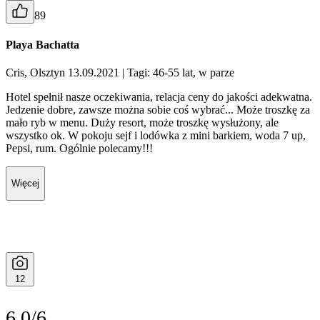
89
Playa Bachatta
Cris, Olsztyn 13.09.2021
| Tagi: 46-55 lat, w parze
Hotel spełnił nasze oczekiwania, relacja ceny do jakości adekwatna.
Jedzenie dobre, zawsze można sobie coś wybrać... Może troszkę za
mało ryb w menu. Duży resort, może troszkę wysłużony, ale
wszystko ok. W pokoju sejf i lodówka z mini barkiem, woda 7 up,
Pepsi, rum. Ogólnie polecamy!!!
Więcej
12
6.0/6