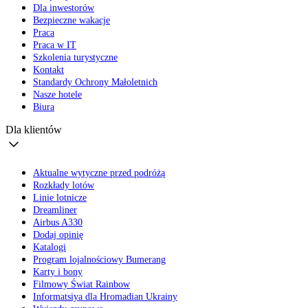
Dla inwestorów
Bezpieczne wakacje
Praca
Praca w IT
Szkolenia turystyczne
Kontakt
Standardy Ochrony Małoletnich
Nasze hotele
Biura
Dla klientów
Aktualne wytyczne przed podróżą
Rozkłady lotów
Linie lotnicze
Dreamliner
Airbus A330
Dodaj opinię
Katalogi
Program lojalnościowy Bumerang
Karty i bony
Filmowy Świat Rainbow
Informatsiya dla Hromadian Ukrainy