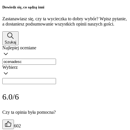
Dowiedz się, co sądzą inni
Zastanawiasz się, czy ta wycieczka to dobry wybór? Wpisz pytanie,
a dostaniesz podsumowanie wszystkich opinii naszych gości.
Szukaj
Najlepiej oceniane
Wybierz
6.0/6
Czy ta opinia była pomocna?
602