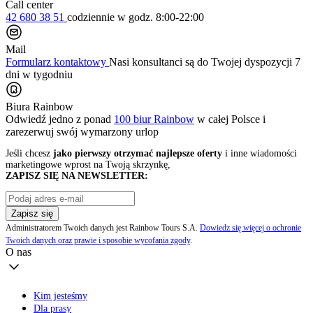
Call center
42 680 38 51
codziennie
w godz. 8:00-22:00
Mail
Formularz kontaktowy
Nasi konsultanci są do Twojej dyspozycji 7
dni w tygodniu
Biura Rainbow
Odwiedź jedno z ponad
100 biur Rainbow
w całej Polsce i
zarezerwuj swój
wymarzony urlop
Jeśli chcesz
jako pierwszy otrzymać najlepsze oferty
i inne wiadomości
marketingowe wprost na Twoją skrzynkę,
ZAPISZ SIĘ NA NEWSLETTER:
Zapisz się
Administratorem Twoich danych jest Rainbow Tours S.A.
Dowiedz się więcej o ochronie
Twoich danych oraz prawie i sposobie wycofania zgody
.
O nas
Kim jesteśmy
Dla prasy