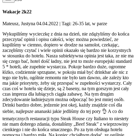
Wakacje 2k22
Mateusz, Justyna 04.04.2022
| Tagi: 26-35 lat, w parze
Wykupiliśmy wycieczkę z dnia na dzień, nie zdążyliśmy do końca
przeczytać opinii i opisu całości, więc można powiedzieć, ze
kupiliśmy w ciemno, dopiero w drodze na samolot, czekając,
zaczęliśmy czytać i wiele opinii okazało się bardzo nie korzystnych
w stosunku do hotelu. Nasza subiektywna opinia jest taka, ze nie ma
się czego bać, hotel dość ładny, nie jest to może europejski standard
5 * hoteli, ale zupełnie wystarcza. Pokoje bardzo duże, ogromne
łóżko, codziennie sprzątane, w pokoju miał być drinkbar ale nic z
tego nie było, ogólnie remontu nie było tam dawno, ale zależy kto
ma jakie priorytety, żeby się przespać w zupełności wystarczy. Cały
czas coś w hotelu się dzieje, są 2 baseny, na tym gorszym jest cały
czas impreza dla lubiących ciągła zabawę. Na tym drugim
zdecydowanie ładniejszym można odpocząć bo jest mniej osób.
Drinki bardzo dobre, jedzenie jest okej, każdy znajdzie coś dla
siebie, najlepsze ananaski jakie jedliśmy do tej pory 👌 A co do
tematycznych restauracji typu Steak House czy Italiano to niestety
nie mam dobrego zdania, dostaliśmy „Beef Steak” z wieprzowiny
cienkiego i nie do końca smacznego. Po za tym obsługa hotelu
pomocna i bardzo miła. Na koniec chciałbym dodać, ze ogólnie