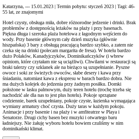
Katarzyna, --- 15.01.2023
| Termin pobytu: styczeń 2023
| Tagi: 46-
55 lat, ze znajomymi
Hotel czysty, obsługa miła, dobre różnorodne jedzenie i drinki. Brak
problemów z dostępnością leżaków na plaży i przy basenach.
Piękna długa i szeroka plaża hotelowa z łagodnym wejściem do
wody. Przy basenie głównym cały dzień muzyka (głównie
hiszpańska) 3 bary z obsługą pracującą bardzo szybko, a zatem nie
czeka się na drinki (polecam margarita de fresa). W hotelu bardzo
dużo Polaków, Kanadyjczyków, Dominikańczyków (i wbrew
opiniom, które czytałam nie są uciążliwi). Chwilami w restauracji są
braki talerzy czy szklanek ale na bieżąco są uzupełnianie. Pyszne
owoce i soki ze świeżych owoców, słabe desery i kawa przy
śniadaniu, natomiast kawa z ekspresu w barach bardzo dobra. Nie
ma dużych kolejek do jedzenia przy żadnym posiłku. Domki
położone w lasku palmowym, duży teren hotelu (trochę trzeba się
nachodzić ale dla nas to jest plus hotelu). Pokoje sprzątane
codziennie, barek uzupełniany, pokoje czyste, łazienka wymagająca
wymiany armatury choć czysta. Duży taras w każdym pokoju.
Animacje i przy basenie i na plaży i w amfiteatrze w Playa i
Senatorze. Drugi cichy basen bez muzyki i otwartego baru
ładniejszy. Nie żałuję wyboru hotelu bowiem czuliśmy w nim
dominikański klimat.