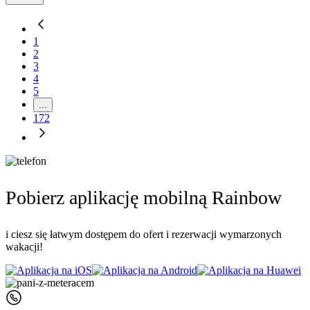
1
2
3
4
5
...
172
Pobierz aplikację mobilną Rainbow
i ciesz się łatwym dostępem do ofert i rezerwacji wymarzonych
wakacji!