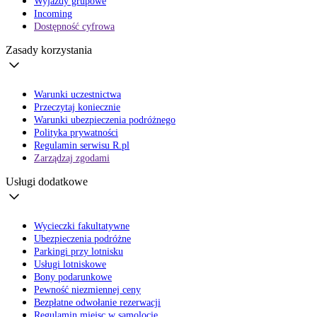
Wyjazdy grupowe
Incoming
Dostępność cyfrowa
Zasady korzystania
Warunki uczestnictwa
Przeczytaj koniecznie
Warunki ubezpieczenia podróżnego
Polityka prywatności
Regulamin serwisu R.pl
Zarządzaj zgodami
Usługi dodatkowe
Wycieczki fakultatywne
Ubezpieczenia podróżne
Parkingi przy lotnisku
Usługi lotniskowe
Bony podarunkowe
Pewność niezmiennej ceny
Bezpłatne odwołanie rezerwacji
Regulamin miejsc w samolocie