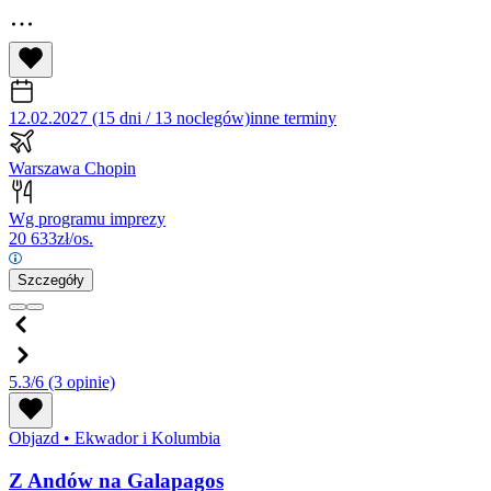
12.02.2027 (15 dni / 13 noclegów)
inne terminy
Warszawa Chopin
Wg programu imprezy
20 633
zł/os.
Szczegóły
5.3/6
(3 opinie)
Objazd
•
Ekwador i Kolumbia
Z Andów na Galapagos