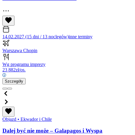
14.02.2027 (15 dni / 13 noclegów)
inne terminy
Warszawa Chopin
Wg programu imprezy
23 882
zł/os.
Szczegóły
Objazd
•
Ekwador i Chile
Dalej być nie może – Galapagos i Wyspa