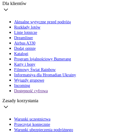
Dla klientów
Aktualne wytyczne przed podróżą
Rozkłady lotów
Linie lotnicze
Dreamliner
Airbus A330
Dodaj opinię
Katalogi
Program lojalnościowy Bumerang
Karty i bony
Filmowy Świat Rainbow
Informatsiya dla Hromadian Ukrainy
Wyjazdy grupowe
Incoming
Dostępność cyfrowa
Zasady korzystania
Warunki uczestnictwa
Przeczytaj koniecznie
Warunki ubezpieczenia podróżnego