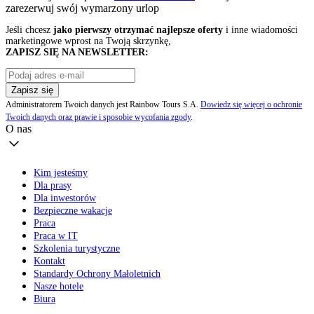
zarezerwuj swój
wymarzony urlop
Jeśli chcesz
jako pierwszy otrzymać najlepsze oferty
i inne wiadomości
marketingowe wprost na Twoją skrzynkę,
ZAPISZ SIĘ NA NEWSLETTER:
Zapisz się
Administratorem Twoich danych jest Rainbow Tours S.A.
Dowiedz się więcej o ochronie
Twoich danych oraz prawie i sposobie wycofania zgody
.
O nas
Kim jesteśmy
Dla prasy
Dla inwestorów
Bezpieczne wakacje
Praca
Praca w IT
Szkolenia turystyczne
Kontakt
Standardy Ochrony Małoletnich
Nasze hotele
Biura