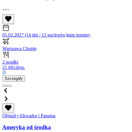
01.02.2027 (14 dni / 12 noclegów)
inne terminy
Warszawa Chopin
2 posiłki
21 681
zł/os.
Szczegóły
Objazd
•
Ekwador i Panama
Ameryka od środka