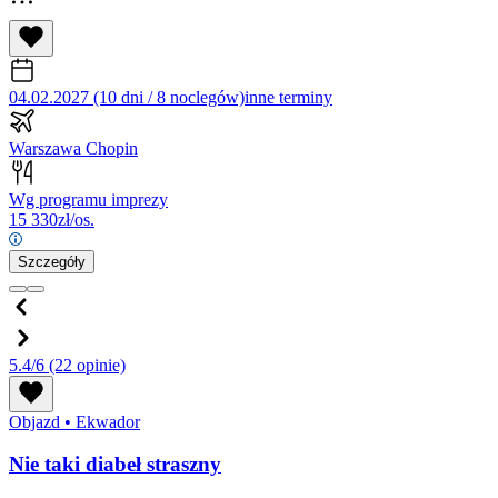
04.02.2027 (10 dni / 8 noclegów)
inne terminy
Warszawa Chopin
Wg programu imprezy
15 330
zł/os.
Szczegóły
5.4/6
(22 opinie)
Objazd
•
Ekwador
Nie taki diabeł straszny