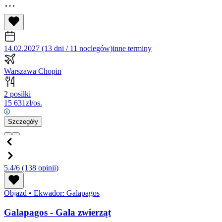
14.02.2027 (13 dni / 11 noclegów)
inne terminy
Warszawa Chopin
2 posiłki
15 631
zł/os.
Szczegóły
5.4/6
(138 opinii)
Objazd
•
Ekwador: Galapagos
Galapagos - Gala zwierząt