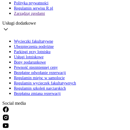
Polityka prywatności
Regulamin serwisu R.pl
Zarządzaj zgodami
Usługi dodatkowe
Wycieczki fakultatywne
Ubezpieczenia podróżne
Parkingi przy lotnisku
Usługi lotniskowe
Bony podarunkowe
Pewność niezmiennej ceny
Bezpłatne odwołanie rezerwacji
Regulamin miejsc w samolocie
Regulamin wycieczek fakultatywnych
Regulamin szkoleń narciarskich
Bezpłatna zmiana rezerwacji
Social media