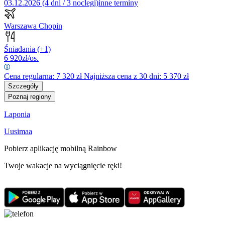
03.12.2026 (4 dni / 3 noclegi)
inne terminy
Warszawa Chopin
Śniadania
(+1)
6 920
zł/os.
Cena regularna:
7 320
zł
Najniższa cena z 30 dni: 5 370 zł
Szczegóły
Poznaj regiony
Laponia
Uusimaa
Pobierz aplikację mobilną Rainbow
Twoje wakacje na wyciągnięcie ręki!