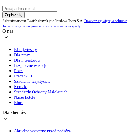
Zapisz się
Administratorem Twoich danych jest Rainbow Tours S.A.
Dowiedz się więcej o ochronie
Twoich danych oraz prawie i sposobie wycofania zgody
.
O nas
Kim jesteśmy
Dla prasy
Dla inwestorów
Bezpieczne wakacje
Praca
Praca w IT
Szkolenia turystyczne
Kontakt
Standardy Ochrony Małoletnich
Nasze hotele
Biura
Dla klientów
Aktualne wytyczne przed podróżą