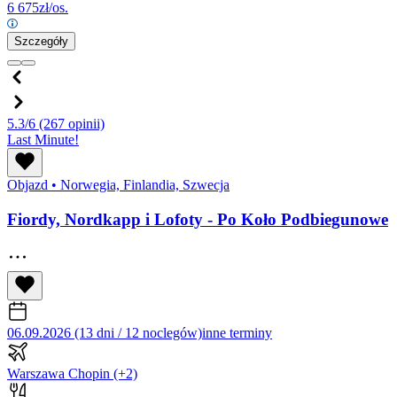
6 675
zł/os.
Szczegóły
5.3/6
(267 opinii)
Last Minute!
Objazd
•
Norwegia, Finlandia, Szwecja
Fiordy, Nordkapp i Lofoty - Po Koło Podbiegunowe
06.09.2026 (13 dni / 12 noclegów)
inne terminy
Warszawa Chopin
(+2)