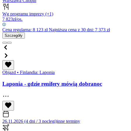
Warszawa Chopin
Wg programu imprezy
(+1)
7 823
zł/os.
Cena regularna:
8 123
zł
Najniższa cena z 30 dni: 7 373 zł
Szczegóły
Objazd
•
Finlandia: Laponia
Laponia - gdzie renifery mówią dobranoc
26.11.2026 (4 dni / 3 noclegi)
inne terminy