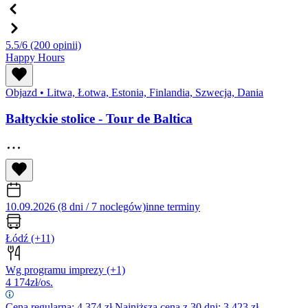
5.5/6
(200 opinii)
Happy Hours
Objazd
•
Litwa, Łotwa, Estonia, Finlandia, Szwecja, Dania
Bałtyckie stolice - Tour de Baltica
10.09.2026 (8 dni / 7 noclegów)
inne terminy
Łódź
(+11)
Wg programu imprezy
(+1)
4 174
zł/os.
Cena regularna:
4 374
zł
Najniższa cena z 30 dni: 3 423 zł