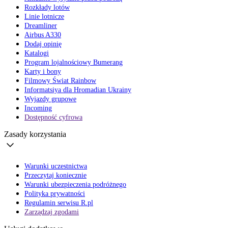
Rozkłady lotów
Linie lotnicze
Dreamliner
Airbus A330
Dodaj opinię
Katalogi
Program lojalnościowy Bumerang
Karty i bony
Filmowy Świat Rainbow
Informatsiya dla Hromadian Ukrainy
Wyjazdy grupowe
Incoming
Dostępność cyfrowa
Zasady korzystania
Warunki uczestnictwa
Przeczytaj koniecznie
Warunki ubezpieczenia podróżnego
Polityka prywatności
Regulamin serwisu R.pl
Zarządzaj zgodami