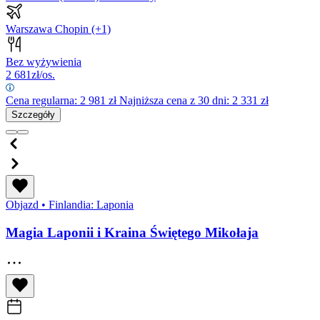
Warszawa Chopin
(+1)
Bez wyżywienia
2 681
zł/os.
Cena regularna:
2 981
zł
Najniższa cena z 30 dni: 2 331 zł
Szczegóły
Objazd
•
Finlandia: Laponia
Magia Laponii i Kraina Świętego Mikołaja