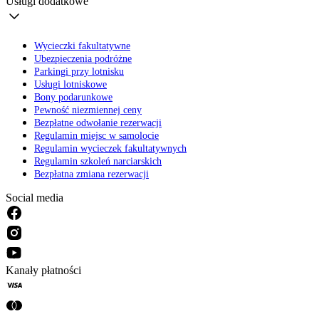
Usługi dodatkowe
Wycieczki fakultatywne
Ubezpieczenia podróżne
Parkingi przy lotnisku
Usługi lotniskowe
Bony podarunkowe
Pewność niezmiennej ceny
Bezpłatne odwołanie rezerwacji
Regulamin miejsc w samolocie
Regulamin wycieczek fakultatywnych
Regulamin szkoleń narciarskich
Bezpłatna zmiana rezerwacji
Social media
Kanały płatności