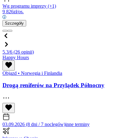
Wg programu imprezy
(+1)
9 826
zł/os.
Szczegóły
5.3/6
(26 opinii)
Happy Hours
Objazd
•
Norwegia i Finlandia
Drogą reniferów na Przylądek Północny
03.09.2026 (8 dni / 7 noclegów)
inne terminy