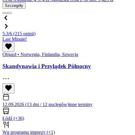
Szczegóły
5.3/6
(215 opinii)
Last Minute!
Objazd
•
Norwegia, Finlandia, Szwecja
Skandynawia i Przylądek Północny
12.09.2026 (13 dni / 12 noclegów)
inne terminy
Łódź
(+36)
Wg programu imprezy
(+1)