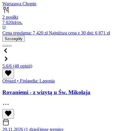
Warszawa Chopin
2 posiłki
7 020
zł/os.
Cena regularna:
7 420
zł
Najniższa cena z 30 dni: 6 871 zł
Szczegóły
5.6/6
(48 opinii)
Objazd
•
Finlandia: Laponia
Rovaniemi - z wizytą u Św. Mikołaja
29.11.2026 (1 dzień)
inne terminy