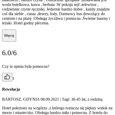
woda butelkowa, kawa , herbata .W pokoju sejf ,telewizor ,
codziennie czyste ręczniki. Jedzenie bardzo dobre , każdy znajdzie
coś dla siebie , ciasta ,desery, lody. Darmowy bus dowożący do
centrum i na plażę .Obsługa życzliwa i pomocna .Świetne baseny i
leżaki .Hotel godny plecenia.
Więcej
6.0/6
Czy ta opinia była pomocna?
1
Rewelacja
BARTOSZ, GDYNIA 08.09.2021
| Tagi: 36-45 lat, z rodziną
Hotel położony na wzgórzu ,z którego roztacza się piękny widok na
morze i miasteczko. Obsługa bardzo miła i pomocna. Z hotelu do