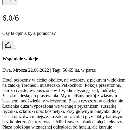
6.0/6
Czy ta opinia była pomocna?
1
Wspaniałe wakcje
Ewa, Mrocza 22.06.2022
| Tagi: 56-65 lat, w parze
Hotel położony w cichej okolicy, na wzgórzu z pięknym widokiem
na zatokę Toroneo i miasteczko Pefkochorii. Pokoje przestronne,
bardzo czyste, wyposażone w TV, klimatyzację, sejf, lodówkę
żelazko i deskę do prasowania. My mieliśmy pokój z własnym
basenem, podświetlany wieczorem. Basen czyszczony codziennie.
Łazienka duża wyposażona we wannę z prysznicem, suszarkę,
ręczniki, szlafroki oraz kosmetyki. Przy głównym budynku duży
basen oraz dwa mniejsze. Leżaki oraz stoliki przy lobby barowym
bez konieczności rezerwacji. Mili i zawsze uśmiechnięci kelnerzy.
Plaża położona w znacznej odległości od hotelu, ale kursuje