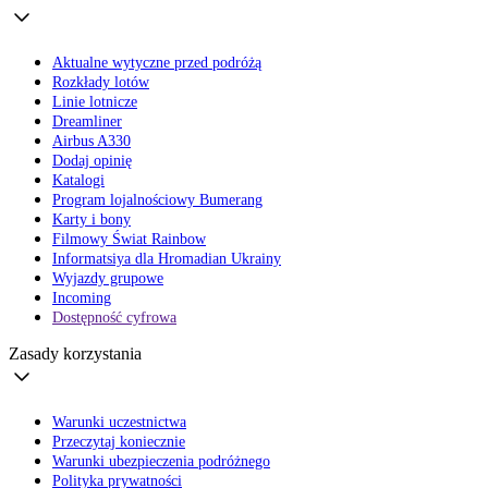
Aktualne wytyczne przed podróżą
Rozkłady lotów
Linie lotnicze
Dreamliner
Airbus A330
Dodaj opinię
Katalogi
Program lojalnościowy Bumerang
Karty i bony
Filmowy Świat Rainbow
Informatsiya dla Hromadian Ukrainy
Wyjazdy grupowe
Incoming
Dostępność cyfrowa
Zasady korzystania
Warunki uczestnictwa
Przeczytaj koniecznie
Warunki ubezpieczenia podróżnego
Polityka prywatności