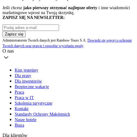
Jeśli chcesz
jako pierwszy otrzymać najlepsze oferty
i inne wiadomości
marketingowe wprost na Twoją skrzynkę,
ZAPISZ SIĘ NA NEWSLETTER:
Zapisz się
Administratorem Twoich danych jest Rainbow Tours S.A.
Dowiedz się więcej o ochronie
Twoich danych oraz prawie i sposobie wycofania zgody
.
O nas
Kim jesteśmy
Dla prasy
Dla inwestorów
Bezpieczne wakacje
Praca
Praca w IT
Szkolenia turystyczne
Kontakt
Standardy Ochrony Małoletnich
Nasze hotele
Biura
Dla klientów