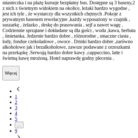
miasteczka i na plażę kursuje bezpłatny bus. Dostępne są 3 baseny,2
z nich z świetnym widokiem na okolice, leżaki bardzo wygodne ,
jest ich tyle , że wystarczy dla wszystkich chętnych .Pokoje z
prywatnym basenem rewelacyjne ,każdy wyposażony w czajnik ,
suszarkę , żelazko , deskę do prasowania , sejf a nawet wagę .
Codziennie sprzątane i dokładane są dla gości , woda ,kawa, herbata
, śmietanka. Jedzenie bardzo dobre , różnorodne , smaczne ciasta ,
lody, fondue czekoladowe , owoce . Drinki bardzo dobre ,zarówno
alkoholowe jak i bezalkoholowe, zawsze podawane z orzeszkami
na przekąskę .Serwują bardzo dobre kawy ,cappuccino, latte i
świetną kawę mrożoną. Hotel naprawdę godny plecenia .
Więcej
1
2
3
4
5
...
9