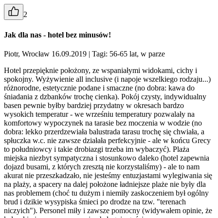
2
Jak dla nas - hotel bez minusów!
Piotr, Wrocław 16.09.2019
| Tagi: 56-65 lat, w parze
Hotel przepięknie położony, ze wspaniałymi widokami, cichy i
spokojny. Wyżywienie all inclusive (i napoje wszelkiego rodzaju...)
różnorodne, estetycznie podane i smaczne (no dobra: kawa do
śniadania z dzbanków trochę cienka). Pokój czysty, indywidualny
basen pewnie byłby bardziej przydatny w okresach bardzo
wysokich temperatur - we wrześniu temperatury pozwalały na
komfortowy wypoczynek na tarasie bez moczenia w wodzie (no
dobra: lekko przerdzewiała balustrada tarasu trochę się chwiała, a
spłuczka w.c. nie zawsze działała perfekcyjnie - ale w końcu Grecy
to południowcy i takie drobiazgi trzeba im wybaczyć). Plaża
miejska niezbyt sympatyczna i stosunkowo daleko (hotel zapewnia
dojazd busami, z których zresztą nie korzystaliśmy) - ale to nam
akurat nie przeszkadzało, nie jesteśmy entuzjastami wylegiwania się
na plaży, a spacery na dalej położone ładniejsze plaże nie były dla
nas problemem (choć tu dużym i niemiły zaskoczeniem był ogólny
brud i dzikie wysypiska śmieci po drodze na tzw. "terenach
niczyich"). Personel miły i zawsze pomocny (widywałem opinie, że