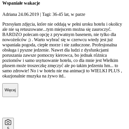
Wspaniałe wakacje
Adriana 24.06.2019
| Tagi: 36-45 lat, w parze
Przesyłam zdjęcia, które nie oddają w pełni uroku hotelu i okolicy
ale nie są retuszowane...tym miejscem można się zauroczyć.
BARDZO polecam opcję z prywatnym basenem, nie tylko dla
nowożeńców ;) . Warto wybrać się w czerwcu wtedy jest już
wspaniała pogoda, ciepłe morze i nie zatłuczone. Profesjonalna
obsługa i pyszne jedzenie. Nawet dla ludzi z dysfunkcjami
poruszania zawsze pomocny kierowca, bo jednak różnica
poziomów i samo usytuowanie hotelu, co dla mnie jest Wielkim
plusem może troszeczkę zmęczyć ale po takim jedzeniu hm... to
samo zdrowie! No i w hotelu nie ma animacji to WIELKI PLUS ,
okazjonalnie muzyka na żywo itd..
Więcej
5