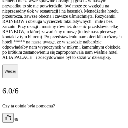
kelnerki nie zawsze sprawnie obsługują gości - w naszym
przypadku to się nie potwierdziło, być może ze względu na
nieprzesadny tłok w restauracji i na basenie). Menadżerka hotelu
przeurocza, zawsze obecna i zawsze uśmiechnięta. Rezydentki
RAINBOW i obsługa wycieczek fakultatywnych - miłe i bez
zarzutu. Przy okazji - musimy również docenić przedstawicielkę
RAINBOW, u której zawarliśmy umowę (to był nasz pierwszy
kontakt z tym biurem). Po przedstawieniu nam ofert kilku różnych
hoteli ***** na naszą uwagę, że w zasadzie najbardziej
odpowiadałby nam wypoczynek w miłym i kameralnym obiekcie,
po krótkim zastanowieniu się zaproponowała nam właśnie hotel
ALIA PALACE - i zdecydowanie był to strzał w dziesiątkę.
Więcej
6.0/6
Czy ta opinia była pomocna?
49