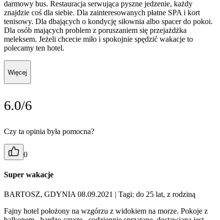
darmowy bus. Restauracja serwująca pyszne jedzenie, każdy
znajdzie coś dla siebie. Dla zainteresowanych płatne SPA i kort
tenisowy. Dla dbających o kondycję siłownia albo spacer do pokoi.
Dla osób mających problem z poruszaniem się przejażdżka
meleksem. Jeżeli chcecie miło i spokojnie spędzić wakacje to
polecamy ten hotel.
Więcej
6.0/6
Czy ta opinia była pomocna?
0
Super wakacje
BARTOSZ, GDYNIA 08.09.2021
| Tagi: do 25 lat, z rodziną
Fajny hotel położony na wzgórzu z widokiem na morze. Pokoje z
balkonem , bardzo czyste , codziennie sprzątane ,dostawiana jest