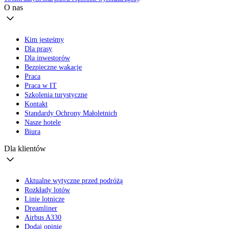
O nas
Kim jesteśmy
Dla prasy
Dla inwestorów
Bezpieczne wakacje
Praca
Praca w IT
Szkolenia turystyczne
Kontakt
Standardy Ochrony Małoletnich
Nasze hotele
Biura
Dla klientów
Aktualne wytyczne przed podróżą
Rozkłady lotów
Linie lotnicze
Dreamliner
Airbus A330
Dodaj opinię