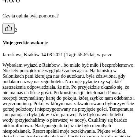
Czy ta opinia była pomocna?
2
Moje greckie wakacje
Jarosława, Kraków 14.08.2021
| Tagi: 56-65 lat, w parze
Wybrałam wyjazd z Rainbow , bo miało być miło i bezproblemowo.
Niestety początek nie wyglądał zachęcająco. Na lotnisku w
Salonikach pani kierująca nas do autokaru, była zdziwiona, gdy
podałam nazwę naszego hotelu. Na moje pytanie czy są jakieś
zastrzeżenia odpowiedziała, że nie. Po przyjeździe okazało się, że
nie ma nas na liście gości. Po konsternacji i telefonach Pana z
recepcji otrzymaliśmy kartę do pokoju, którą szybko nam odebrano i
wręczono inną. Pokój w którym nas zakwaterowano był oczywiście
gorzej położony i nieprzygotowany na przyjęcie gości. Temperatura
tam panująca była jak w łaźni parowej. Nie było nawet butelki
wody (przyjechaliśmy o pierwszej w nocy). Czuliśmy się bardzo
niekomfortowo. Następnego dnia już nie było niemiłych
niespodzianek. Resort spełnił moje oczekiwania. Piękne widoki,
duży basen, bardzo miła obsługa. Posiłki smaczne, każdy znajdzie