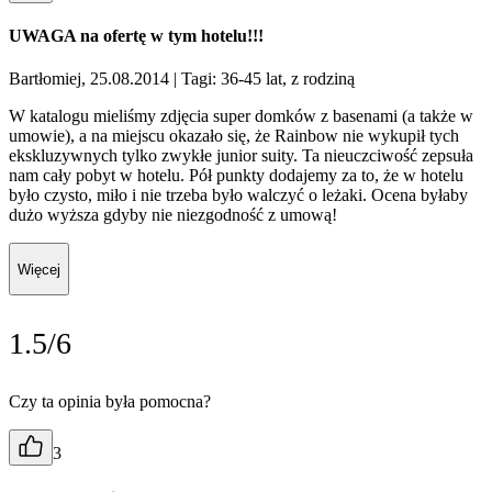
UWAGA na ofertę w tym hotelu!!!
Bartłomiej, 25.08.2014
| Tagi: 36-45 lat, z rodziną
W katalogu mieliśmy zdjęcia super domków z basenami (a także w
umowie), a na miejscu okazało się, że Rainbow nie wykupił tych
ekskluzywnych tylko zwykłe junior suity. Ta nieuczciwość zepsuła
nam cały pobyt w hotelu. Pół punkty dodajemy za to, że w hotelu
było czysto, miło i nie trzeba było walczyć o leżaki. Ocena byłaby
dużo wyższa gdyby nie niezgodność z umową!
Więcej
1.5/6
Czy ta opinia była pomocna?
3