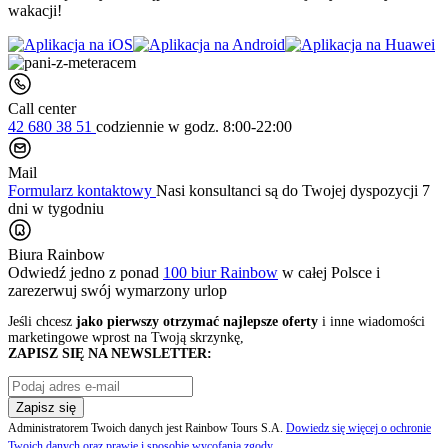
wakacji!
Call center
42 680 38 51
codziennie
w godz. 8:00-22:00
Mail
Formularz kontaktowy
Nasi konsultanci są do Twojej dyspozycji 7
dni w tygodniu
Biura Rainbow
Odwiedź jedno z ponad
100 biur Rainbow
w całej Polsce i
zarezerwuj swój
wymarzony urlop
Jeśli chcesz
jako pierwszy otrzymać najlepsze oferty
i inne wiadomości
marketingowe wprost na Twoją skrzynkę,
ZAPISZ SIĘ NA NEWSLETTER:
Zapisz się
Administratorem Twoich danych jest Rainbow Tours S.A.
Dowiedz się więcej o ochronie
Twoich danych oraz prawie i sposobie wycofania zgody
.