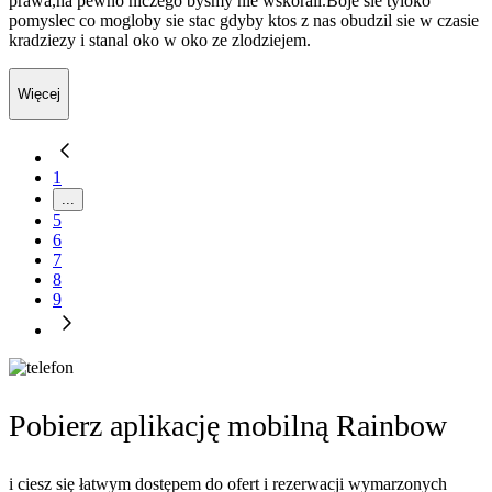
prawa,na pewno niczego bysmy nie wskorali.Boje sie tyloko
pomyslec co mogloby sie stac gdyby ktos z nas obudzil sie w czasie
kradziezy i stanal oko w oko ze zlodziejem.
Więcej
1
...
5
6
7
8
9
Pobierz aplikację mobilną Rainbow
i ciesz się łatwym dostępem do ofert i rezerwacji wymarzonych