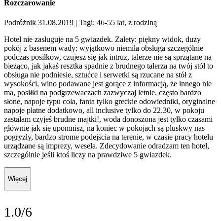
Rozczarowanie
Podróżnik 31.08.2019
| Tagi: 46-55 lat, z rodziną
Hotel nie zasługuje na 5 gwiazdek. Zalety: piękny widok, duży
pokój z basenem wady: wyjątkowo niemiła obsługa szczególnie
podczas posiłków, czujesz się jak intruz, talerze nie są sprzątane na
bieżąco, jak jakaś resztka spadnie z brudnego talerza na twój stół to
obsługa nie podniesie, sztućce i serwetki są rzucane na stół z
wysokości, wino podawane jest gorące z informacją, że innego nie
ma, posiłki na podgrzewaczach zazwyczaj letnie, często bardzo
słone, napoje typu cola, fanta tylko greckie odowiedniki, oryginalne
napoje płatne dodatkowo, all inclusive tylko do 22.30, w pokoju
zastałam czyjeś brudne majtki!, woda donoszona jest tylko czasami
głównie jak się upomnisz, na koniec w pokojach są pluskwy nas
pogryzły, bardzo strome podejścia na terenie, w czasie pracy hotelu
urządzane są imprezy, wesela. Zdecydowanie odradzam ten hotel,
szczególnie jeśli ktoś liczy na prawdziwe 5 gwiazdek.
Więcej
1.0/6