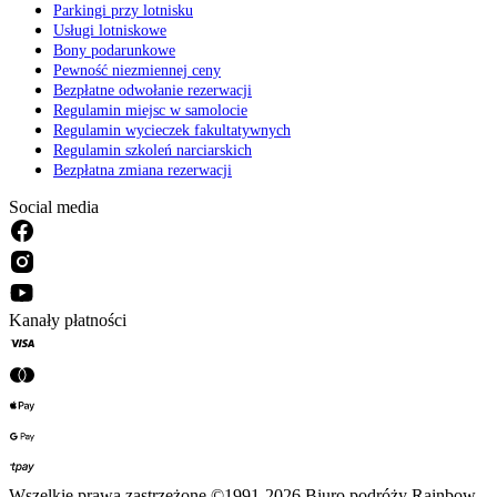
Parkingi przy lotnisku
Usługi lotniskowe
Bony podarunkowe
Pewność niezmiennej ceny
Bezpłatne odwołanie rezerwacji
Regulamin miejsc w samolocie
Regulamin wycieczek fakultatywnych
Regulamin szkoleń narciarskich
Bezpłatna zmiana rezerwacji
Social media
Kanały płatności
Wszelkie prawa zastrzeżone ©1991-2026 Biuro podróży Rainbow