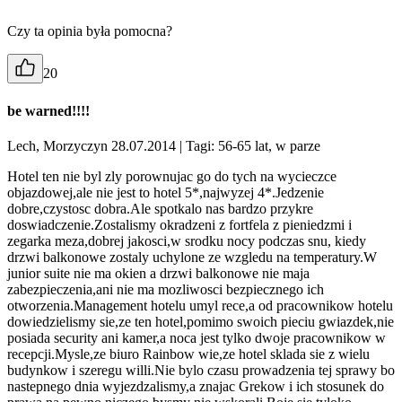
Czy ta opinia była pomocna?
20
be warned!!!!
Lech, Morzyczyn 28.07.2014
| Tagi: 56-65 lat, w parze
Hotel ten nie byl zly porownujac go do tych na wycieczce
objazdowej,ale nie jest to hotel 5*,najwyzej 4*.Jedzenie
dobre,czystosc dobra.Ale spotkalo nas bardzo przykre
doswiadczenie.Zostalismy okradzeni z fortfela z pieniedzmi i
zegarka meza,dobrej jakosci,w srodku nocy podczas snu, kiedy
drzwi balkonowe zostaly uchylone ze wzgledu na temperatury.W
junior suite nie ma okien a drzwi balkonowe nie maja
zabezpieczenia,ani nie ma mozliwosci bezpiecznego ich
otworzenia.Management hotelu umyl rece,a od pracownikow hotelu
dowiedzielismy sie,ze ten hotel,pomimo swoich pieciu gwiazdek,nie
posiada security ani kamer,a noca jest tylko dwoje pracownikow w
recepcji.Mysle,ze biuro Rainbow wie,ze hotel sklada sie z wielu
budynkow i szeregu willi.Nie bylo czasu prowadzenia tej sprawy bo
nastepnego dnia wyjezdzalismy,a znajac Grekow i ich stosunek do