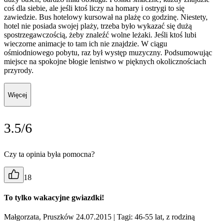
coś dla siebie, ale jeśli ktoś liczy na homary i ostrygi to się
zawiedzie. Bus hotelowy kursował na plażę co godzinę. Niestety,
hotel nie posiada swojej plaży, trzeba było wykazać się dużą
spostrzegawczością, żeby znaleźć wolne leżaki. Jeśli ktoś lubi
wieczorne animacje to tam ich nie znajdzie. W ciągu
ośmiodniowego pobytu, raz był występ muzyczny. Podsumowując
miejsce na spokojne błogie lenistwo w pięknych okolicznościach
przyrody.
Więcej
3.5/6
Czy ta opinia była pomocna?
18
To tylko wakacyjne gwiazdki!
Małgorzata, Pruszków 24.07.2015
| Tagi: 46-55 lat, z rodziną