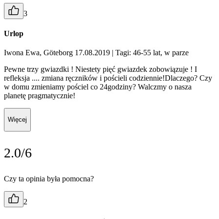
3
Urlop
Iwona Ewa, Göteborg 17.08.2019
| Tagi: 46-55 lat, w parze
Pewne trzy gwiazdki ! Niestety pięć gwiazdek zobowiązuje ! I
refleksja .... zmiana ręczników i pościeli codziennie!Dlaczego? Czy
w domu zmieniamy pościel co 24godziny? Walczmy o nasza
planetę pragmatycznie!
Więcej
2.0/6
Czy ta opinia była pomocna?
2