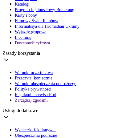
Katalogi
Program lojalnościowy Bumerang
Karty i bony
Filmowy Świat Rainbow
Informatsiya dla Hromadian Ukrainy
Wyjazdy grupowe
Incoming
Dostępność cyfrowa
Zasady korzystania
Warunki uczestnictwa
Przeczytaj koniecznie
Warunki ubezpieczenia podróżnego
Polityka prywatności
Regulamin serwisu R.pl
Zarządzaj zgodami
Usługi dodatkowe
Wycieczki fakultatywne
Ubezpieczenia podróżne