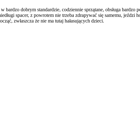
e w bardzo dobrym standardzie, codziennie sprzątane, obsługa bardzo
li niedługi spacer, z powrotem nie trzeba zdrapywać się samemu, jeźd
cząć, zwłaszcza że nie ma tutaj hałasujących dzieci.