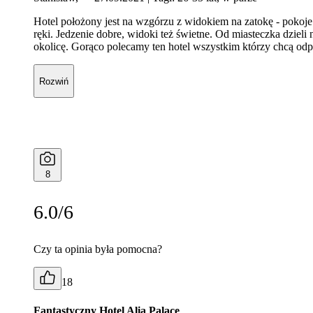
Hotel położony jest na wzgórzu z widokiem na zatokę - pokoj
ręki. Jedzenie dobre, widoki też świetne. Od miasteczka dzie
okolicę. Gorąco polecamy ten hotel wszystkim którzy chcą odpo
Rozwiń
8
6.0/6
Czy ta opinia była pomocna?
18
Fantastyczny Hotel Alia Palace