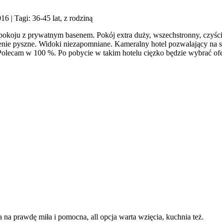
016
| Tagi: 36-45 lat, z rodziną
w pokoju z prywatnym basenem. Pokój extra duży, wszechstronny, czyśc
zenie pyszne. Widoki niezapomniane. Kameralny hotel pozwalający na su
Polecam w 100 %. Po pobycie w takim hotelu cięzko będzie wybrać ofer
 na prawdę miła i pomocna, all opcja warta wzięcia, kuchnia też.