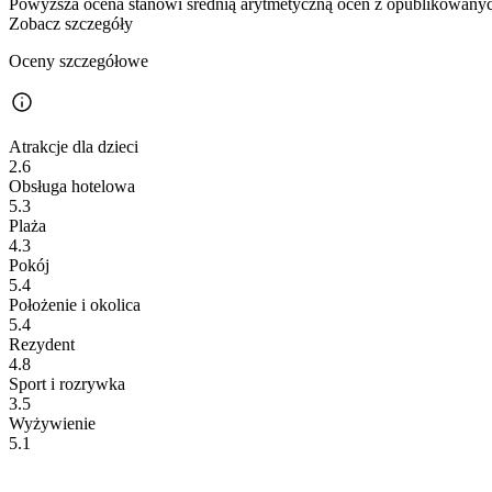
Powyższa ocena stanowi średnią arytmetyczną ocen z opublikowanych
Zobacz szczegóły
Oceny szczegółowe
Atrakcje dla dzieci
2.6
Obsługa hotelowa
5.3
Plaża
4.3
Pokój
5.4
Położenie i okolica
5.4
Rezydent
4.8
Sport i rozrywka
3.5
Wyżywienie
5.1