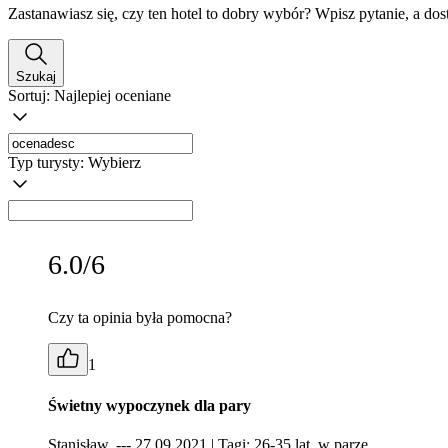
Zastanawiasz się, czy ten hotel to dobry wybór? Wpisz pytanie, a do
Szukaj
Sortuj:
Najlepiej oceniane
Typ turysty:
Wybierz
6.0/6
Czy ta opinia była pomocna?
1
Świetny wypoczynek dla pary
Stanisław, --- 27.09.2021
| Tagi: 26-35 lat, w parze