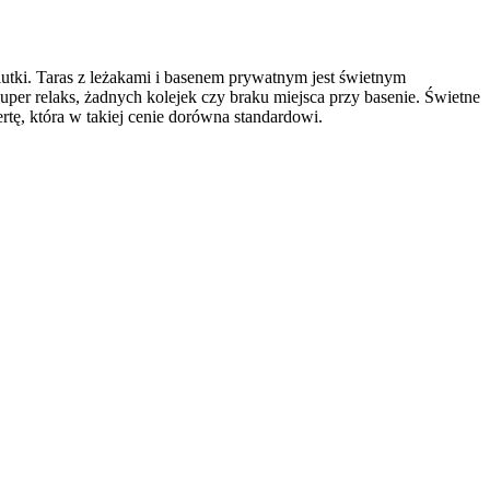
iutki. Taras z leżakami i basenem prywatnym jest świetnym
per relaks, żadnych kolejek czy braku miejsca przy basenie. Świetne
tę, która w takiej cenie dorówna standardowi.