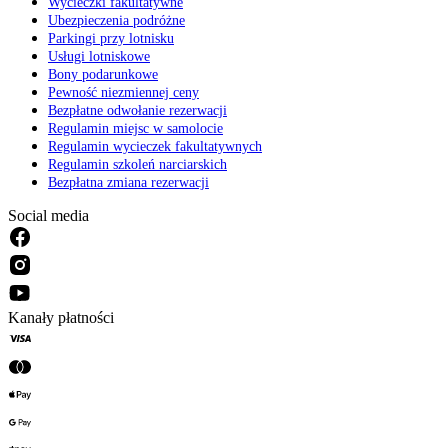
Wycieczki fakultatywne
Ubezpieczenia podróżne
Parkingi przy lotnisku
Usługi lotniskowe
Bony podarunkowe
Pewność niezmiennej ceny
Bezpłatne odwołanie rezerwacji
Regulamin miejsc w samolocie
Regulamin wycieczek fakultatywnych
Regulamin szkoleń narciarskich
Bezpłatna zmiana rezerwacji
Social media
Kanały płatności