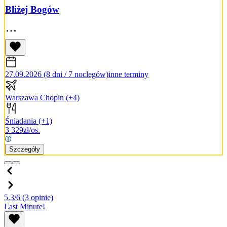
Bliżej Bogów
27.09.2026 (8 dni / 7 noclegów)
inne terminy
Warszawa Chopin
(+4)
Śniadania
(+1)
3 329
zł/os.
Szczegóły
5.3/6
(3 opinie)
Last Minute!