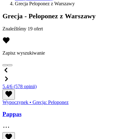
Grecja Peloponez z Warszawy
Grecja - Peloponez z Warszawy
Znaleźliśmy 19 ofert
Zapisz wyszukiwanie
5.4/6
(578 opinii)
Wypoczynek
•
Grecja: Peloponez
Pappas