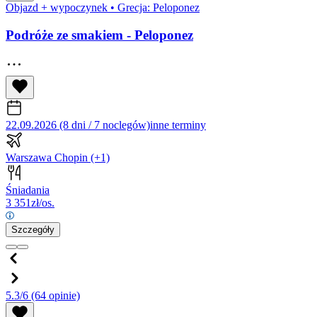
Objazd + wypoczynek
•
Grecja: Peloponez
Podróże ze smakiem - Peloponez
22.09.2026 (8 dni / 7 noclegów)
inne terminy
Warszawa Chopin
(+1)
Śniadania
3 351
zł/os.
Szczegóły
5.3/6
(64 opinie)