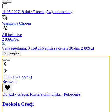
11.05.2027 (8 dni / 7 noclegów)
inne terminy
Warszawa Chopin
All inclusive
2 809
zł/os.
Cena regularna:
3 159
zł
Najniższa cena z 30 dni: 2 809 zł
Szczegóły
5.3/6
(1571 opinii)
Bestseller
Objazd
•
Grecja: Riwiera Olimpijska - Peloponez
Dookoła Grecji