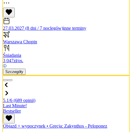
27.03.2027 (8 dni / 7 noclegów)
inne terminy
Warszawa Chopin
Śniadania
3 047
zł/os.
Szczegóły
5.1/6
(689 opinii)
Last Minute!
Bestseller
Objazd + wypoczynek
•
Grecja: Zakynthos - Peloponez