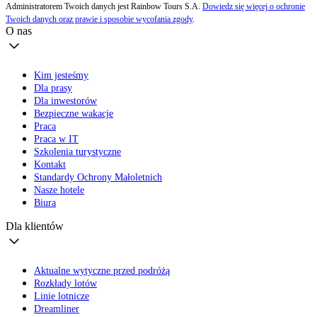
Administratorem Twoich danych jest Rainbow Tours S.A.
Dowiedz się więcej o ochronie
Twoich danych oraz prawie i sposobie wycofania zgody
.
O nas
Kim jesteśmy
Dla prasy
Dla inwestorów
Bezpieczne wakacje
Praca
Praca w IT
Szkolenia turystyczne
Kontakt
Standardy Ochrony Małoletnich
Nasze hotele
Biura
Dla klientów
Aktualne wytyczne przed podróżą
Rozkłady lotów
Linie lotnicze
Dreamliner