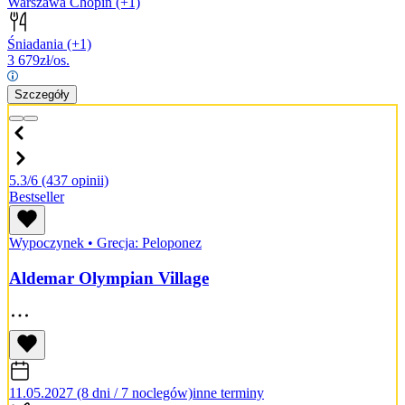
Warszawa Chopin
(+1)
Śniadania
(+1)
3 679
zł/os.
Szczegóły
5.3/6
(437 opinii)
Bestseller
Wypoczynek
•
Grecja: Peloponez
Aldemar Olympian Village
11.05.2027 (8 dni / 7 noclegów)
inne terminy