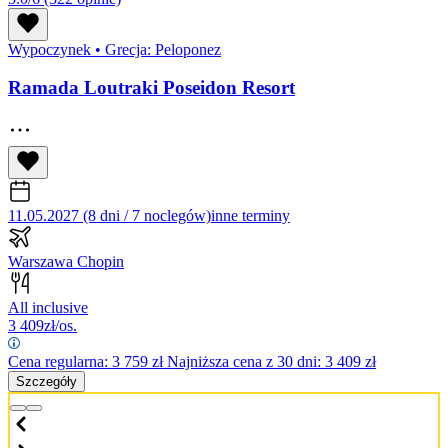
Wypoczynek
•
Grecja: Peloponez
Ramada Loutraki Poseidon Resort
11.05.2027 (8 dni / 7 noclegów)
inne terminy
Warszawa Chopin
All inclusive
3 409
zł/os.
Cena regularna:
3 759
zł
Najniższa cena z 30 dni: 3 409 zł
Szczegóły