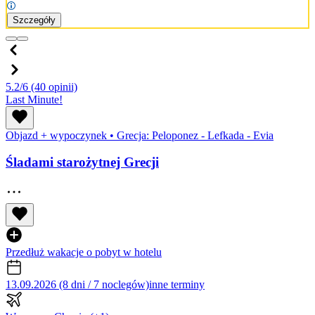
Szczegóły
5.2/6
(40 opinii)
Last Minute!
Objazd + wypoczynek
•
Grecja: Peloponez - Lefkada - Evia
Śladami starożytnej Grecji
Przedłuż wakacje o pobyt w hotelu
13.09.2026 (8 dni / 7 noclegów)
inne terminy