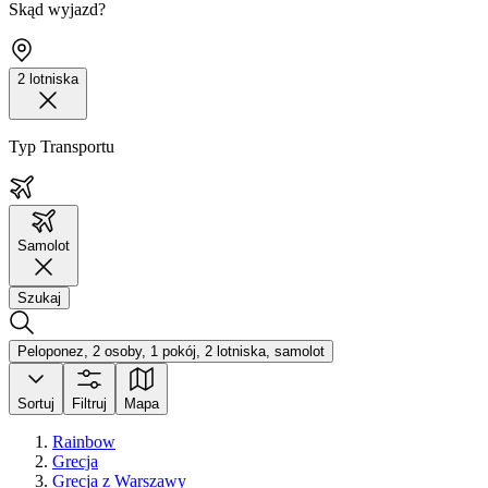
Skąd wyjazd?
2 lotniska
Typ Transportu
Samolot
Szukaj
Peloponez, 2 osoby, 1 pokój, 2 lotniska, samolot
Sortuj
Filtruj
Mapa
Rainbow
Grecja
Grecja z Warszawy