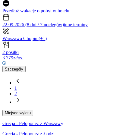
Przedłuż wakacje o pobyt w hotelu
22.09.2026 (8 dni / 7 noclegów)
inne terminy
Warszawa Chopin
(+1)
2 posiłki
3 779
zł/os.
Szczegóły
1
2
Miejsce wylotu
Grecja - Peloponez z Warszawy
Grecja - Peloponez z Łodzi