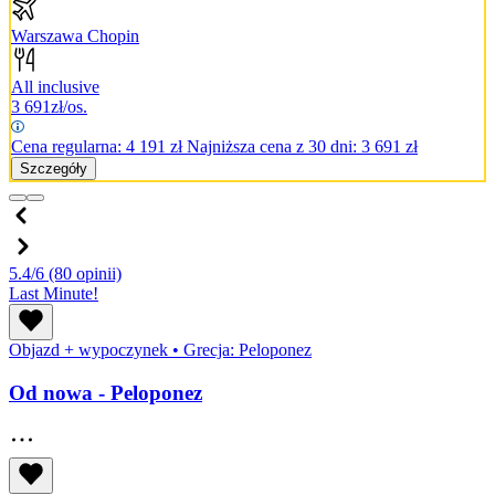
Warszawa Chopin
All inclusive
3 691
zł/os.
Cena regularna:
4 191
zł
Najniższa cena z 30 dni: 3 691 zł
Szczegóły
5.4/6
(80 opinii)
Last Minute!
Objazd + wypoczynek
•
Grecja: Peloponez
Od nowa - Peloponez