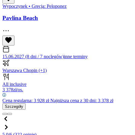
Wypoczynek
•
Grecja: Peloponez
Pavlina Beach
15.06.2027 (8 dni / 7 noclegów)
inne terminy
Warszawa Chopin
(+1)
All inclusive
3 378
zł/os.
Cena regularna:
3 928
zł
Najniższa cena z 30 dni: 3 378 zł
Szczegóły
5.0/6
(322 opinie)