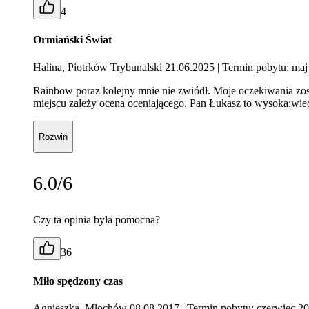
4
Ormiański Świat
Halina, Piotrków Trybunalski 21.06.2025
| Termin pobytu: ma
Rainbow poraz kolejny mnie nie zwiódł. Moje oczekiwania zosta
miejscu zależy ocena oceniającego. Pan Łukasz to wysoka:wiedz
Rozwiń
6.0/6
Czy ta opinia była pomocna?
36
Miło spędzony czas
Agnieszka, Młochów 08.08.2017
| Termin pobytu: czerwiec 2