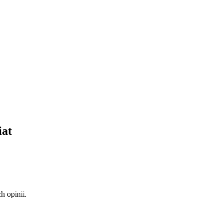
iat
 opinii.