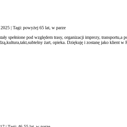
j 2025
| Tagi: powyżej 65 lat, w parze
ły spełnione pod względem trasy, organizacji imprezy, transportu,a p
ą,kultura,takt,subtelny żart, opieka. Dziękuję i zostanę jako klient 
017
| Tagi: 46-55 lat, w parze