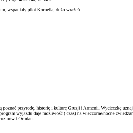
am, wspaniały pilot Kornelia, dużo wrażeń
 poznać przyrodę, historię i kulturę Gruzji i Armenii. Wycieczkę uz
program wyjazdu daje możliwość ( czas) na wieczorne/nocne zwiedzani
Gruzinów i Ormian.