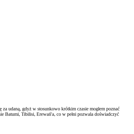
naję za udaną, gdyż w stosunkowo krótkim czasie mogłem poznać
e Batumi, Tibilisi, Erewań'a, co w pełni pozwala doświadczyć