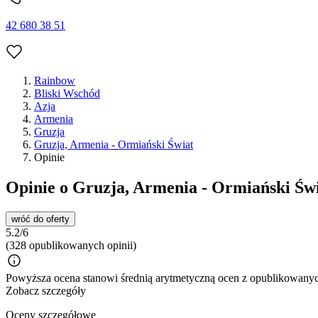
42 680 38 51
Rainbow
Bliski Wschód
Azja
Armenia
Gruzja
Gruzja, Armenia - Ormiański Świat
Opinie
Opinie o Gruzja, Armenia - Ormiański Św
wróć do oferty
5.2/6
(328 opublikowanych opinii)
Powyższa ocena stanowi średnią arytmetyczną ocen z opublikowanych
Zobacz szczegóły
Oceny szczegółowe