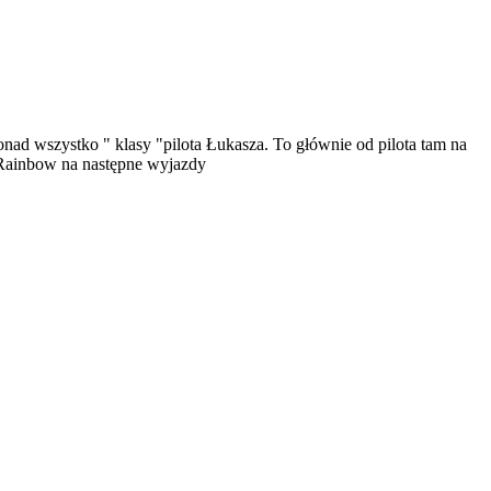
onad wszystko " klasy "pilota Łukasza. To głównie od pilota tam na
w Rainbow na następne wyjazdy